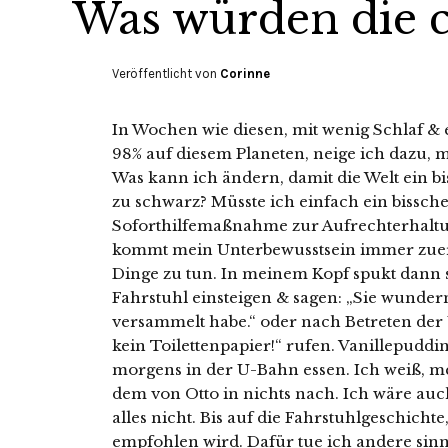
Was würden die c
Veröffentlicht von
Corinne
In Wochen wie diesen, mit wenig Schlaf & 
98% auf diesem Planeten, neige ich dazu, mi
Was kann ich ändern, damit die Welt ein bis
zu schwarz? Müsste ich einfach ein bissche
Soforthilfemaßnahme zur Aufrechterhalt
kommt mein Unterbewusstsein immer zuerst
Dinge zu tun. In meinem Kopf spukt dann s
Fahrstuhl einsteigen & sagen: „Sie wundern 
versammelt habe.“ oder nach Betreten der 
kein Toilettenpapier!“ rufen. Vanillepuddi
morgens in der U-Bahn essen. Ich weiß, m
dem von Otto in nichts nach. Ich wäre auc
alles nicht. Bis auf die Fahrstuhlgeschich
empfohlen wird. Dafür tue ich andere sinn