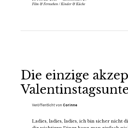
Film & Fernsehen
/
Kinder & Küche
Die einzige akzep
Valentinstagsunt
Veröffentlicht von
Corinne
Ladies, ladies, ladies, ich bin sicher nicht 
die wichtigen Dinge kann man einfach nich