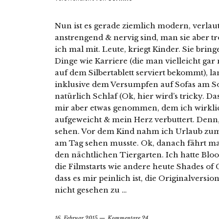
Nun ist es gerade ziemlich modern, verlaut
anstrengend & nervig sind, man sie aber 
ich mal mit. Leute, kriegt Kinder. Sie brin
Dinge wie Karriere (die man vielleicht gar
auf dem Silbertablett serviert bekommt), l
inklusive dem Versumpfen auf Sofas am So
natürlich Schlaf (Ok, hier wird’s tricky. Da
mir aber etwas genommen, dem ich wirklic
aufgeweicht & mein Herz verbuttert. Denn
sehen. Vor dem Kind nahm ich Urlaub zum F
am Tag sehen musste. Ok, danach fährt m
den nächtlichen Tiergarten. Ich hatte Blood
die Filmstarts wie andere heute Shades of 
dass es mir peinlich ist, die Originalvers
nicht gesehen zu …
16. Februar 2015
Kommentare 24