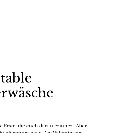
table
erwäsche
die Erste, die euch daran erinnert. Aber
t oft genug sagen. Am Valentinstag