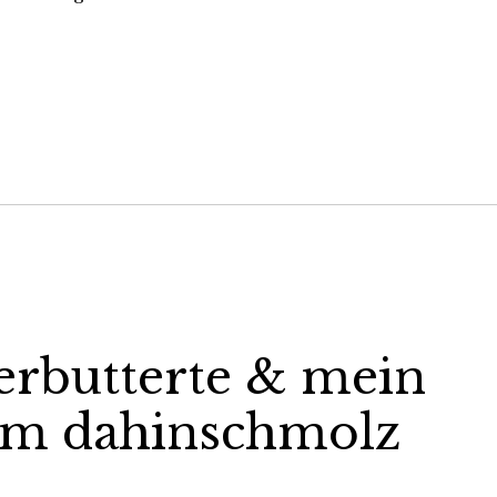
erbutterte & mein
um dahinschmolz