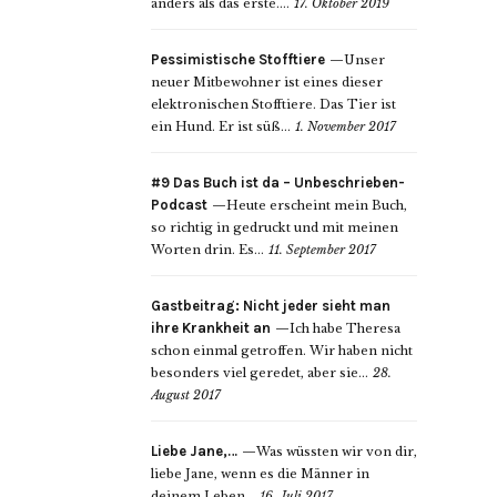
anders als das erste....
17. Oktober 2019
Pessimistische Stofftiere
Unser
neuer Mitbewohner ist eines dieser
elektronischen Stofftiere. Das Tier ist
ein Hund. Er ist süß...
1. November 2017
#9 Das Buch ist da – Unbeschrieben-
Podcast
Heute erscheint mein Buch,
so richtig in gedruckt und mit meinen
Worten drin. Es...
11. September 2017
Gastbeitrag: Nicht jeder sieht man
ihre Krankheit an
Ich habe Theresa
schon einmal getroffen. Wir haben nicht
besonders viel geredet, aber sie...
28.
August 2017
Liebe Jane,…
Was wüssten wir von dir,
liebe Jane, wenn es die Männer in
deinem Leben...
16. Juli 2017