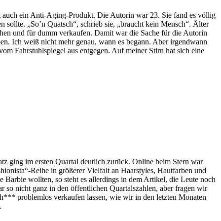
t auch ein Anti-Aging-Produkt. Die Autorin war 23. Sie fand es völlig
 sollte. „So’n Quatsch“, schrieb sie, „braucht kein Mensch“. Älter
achen und für dumm verkaufen. Damit war die Sache für die Autorin
hreiben. Ich weiß nicht mehr genau, wann es begann. Aber irgendwann
m Fahrstuhlspiegel aus entgegen. Auf meiner Stirn hat sich eine
z ging im ersten Quartal deutlich zurück. Online beim Stern war
hionista“-Reihe in größerer Vielfalt an Haarstyles, Hautfarben und
Barbie wollten, so steht es allerdings in dem Artikel, die Leute noch
r so nicht ganz in den öffentlichen Quartalszahlen, aber fragen wir
Sch*** problemlos verkaufen lassen, wie wir in den letzten Monaten
…