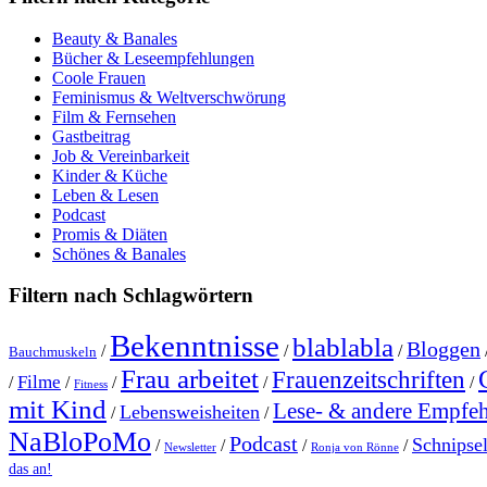
Beauty & Banales
Bücher & Leseempfehlungen
Coole Frauen
Feminismus & Weltverschwörung
Film & Fernsehen
Gastbeitrag
Job & Vereinbarkeit
Kinder & Küche
Leben & Lesen
Podcast
Promis & Diäten
Schönes & Banales
Filtern nach Schlagwörtern
Bekenntnisse
blablabla
Bloggen
/
/
/
Bauchmuskeln
Frau arbeitet
Frauenzeitschriften
Filme
/
/
/
/
/
Fitness
mit Kind
Lese- & andere Empfe
Lebensweisheiten
/
/
NaBloPoMo
Podcast
Schnipse
/
/
/
/
Newsletter
Ronja von Rönne
das an!