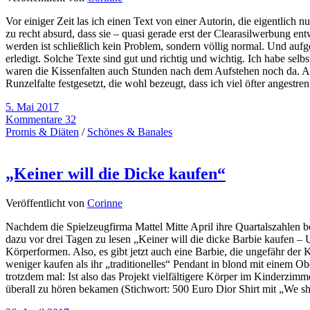
Vor einiger Zeit las ich einen Text von einer Autorin, die eigentlich
zu recht absurd, dass sie – quasi gerade erst der Clearasilwerbung e
werden ist schließlich kein Problem, sondern völlig normal. Und auf
erledigt. Solche Texte sind gut und richtig und wichtig. Ich habe sel
waren die Kissenfalten auch Stunden nach dem Aufstehen noch da. An
Runzelfalte festgesetzt, die wohl bezeugt, dass ich viel öfter angestr
5. Mai 2017
Kommentare 32
Promis & Diäten
/
Schönes & Banales
„Keiner will die Dicke kaufen“
Veröffentlicht von
Corinne
Nachdem die Spielzeugfirma Mattel Mitte April ihre Quartalszahlen b
dazu vor drei Tagen zu lesen „Keiner will die dicke Barbie kaufen – U
Körperformen. Also, es gibt jetzt auch eine Barbie, die ungefähr der 
weniger kaufen als ihr „traditionelles“ Pendant in blond mit einem Ob
trotzdem mal: Ist also das Projekt vielfältigere Körper im Kinderzimm
überall zu hören bekamen (Stichwort: 500 Euro Dior Shirt mit „We sh