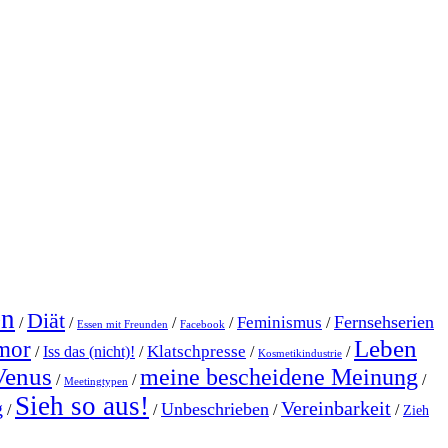
en
Diät
Fernsehserien
Feminismus
/
/
/
/
/
Essen mit Freunden
Facebook
Leben
mor
Klatschpresse
/
Iss das (nicht)!
/
/
/
Kosmetikindustrie
Venus
meine bescheidene Meinung
/
/
/
Meetingtypen
Sieh so aus!
g
Vereinbarkeit
Unbeschrieben
/
/
/
/
Zieh