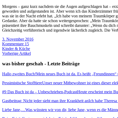
Morgens – ganz kurz nachdem sie die Augen aufgeschlagen hat – erzäh
geworden und aufgestanden ist. Aber wenn ich das Kinderzimmer früh 
was sie in der Nacht erlebt hat. „Ich habe von meinem Traumkörper g
Gedanke. Aber da hatte sie schon weitergesprochen: „Mein Traumkör
präsentiert ihre Bauchmuskeln und schreibt darunter: „Wenn du dich mo
Gleichzeitig verführerisch und irgendwie lächerlich zugleich. Die V
3. November 2016
Kommentare 15
Kinder & Küche
Vorherige Artikel
was bisher geschah - Letzte Beiträge
Hallo zweites Buch!
Mein neues Buch ist da. Es heißt „Freundinnen“ und
Pessimistische Stofftiere
Unser neuer Mitbewohner ist eines dieser elekt
#9 Das Buch ist da – Unbeschrieben-Podcast
Heute erscheint mein Buc
Gastbeitrag: Nicht jeder sieht man ihre Krankheit an
Ich habe Theresa 
Liebe Jane,…
Was wüssten wir von dir, liebe Jane, wenn es die Männ