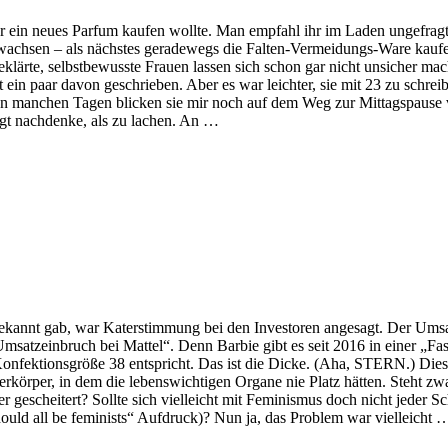
 nur ein neues Parfum kaufen wollte. Man empfahl ihr im Laden ungefrag
ntwachsen – als nächstes geradewegs die Falten-Vermeidungs-Ware kaufen
geklärte, selbstbewusste Frauen lassen sich schon gar nicht unsicher m
bst ein paar davon geschrieben. Aber es war leichter, sie mit 23 zu sc
 manchen Tagen blicken sie mir noch auf dem Weg zur Mittagspause vo
engt nachdenke, als zu lachen. An …
ekannt gab, war Katerstimmung bei den Investoren angesagt. Der Umsat
msatzeinbruch bei Mattel“. Denn Barbie gibt es seit 2016 in einer „Fas
Konfektionsgröße 38 entspricht. Das ist die Dicke. (Aha, STERN.) Diese 
erkörper, in dem die lebenswichtigen Organe nie Platz hätten. Steht zwa
er gescheitert? Sollte sich vielleicht mit Feminismus doch nicht jeder 
ould all be feminists“ Aufdruck)? Nun ja, das Problem war vielleicht 