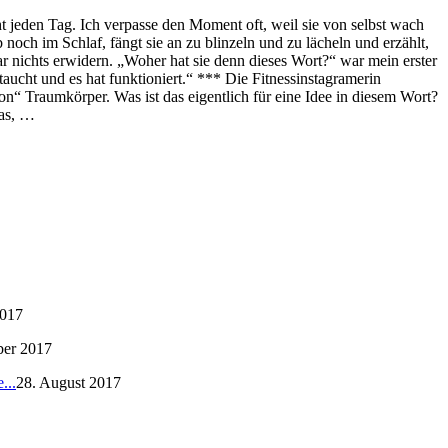
t jeden Tag. Ich verpasse den Moment oft, weil sie von selbst wach
och im Schlaf, fängt sie an zu blinzeln und zu lächeln und erzählt,
r nichts erwidern. „Woher hat sie denn dieses Wort?“ war mein erster
cht und es hat funktioniert.“ *** Die Fitnessinstagramerin
ion“ Traumkörper. Was ist das eigentlich für eine Idee in diesem Wort?
was, …
2017
ber 2017
...
28. August 2017