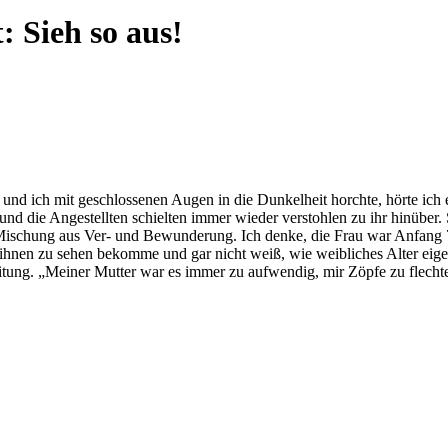
t:
Sieh so aus!
d ich mit geschlossenen Augen in die Dunkelheit horchte, hörte ich ei
d die Angestellten schielten immer wieder verstohlen zu ihr hinüber. S
er Mischung aus Ver- und Bewunderung. Ich denke, die Frau war Anfang 70
 ihnen zu sehen bekomme und gar nicht weiß, wie weibliches Alter eigent
itung. „Meiner Mutter war es immer zu aufwendig, mir Zöpfe zu flechte