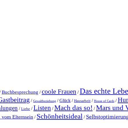
Das echte Leb
coole Frauen
Buchbesprechung
/
/
/
Gastbeitrag
Hu
/
/
Glück
/
/
/
Hausarbeit
Gewaltbeziehung
House of Cards
Mach das so!
Mars und 
Listen
hlungen
/
/
/
/
Liebe
Schönheitsideal
Selbstoptimierun
l vom Elternsein
/
/