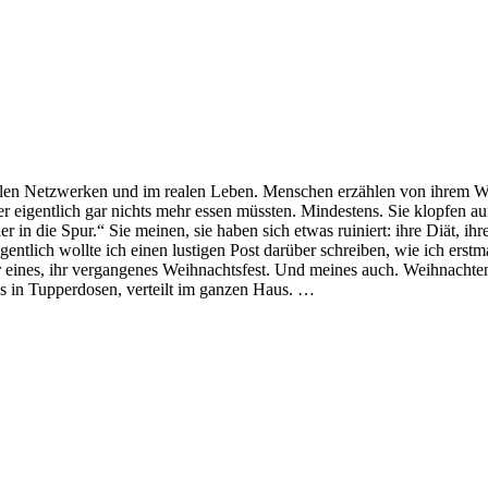
zialen Netzwerken und im realen Leben. Menschen erzählen von ihrem We
vester eigentlich gar nichts mehr essen müssten. Mindestens. Sie klopfen
der in die Spur.“ Sie meinen, sie haben sich etwas ruiniert: ihre Diät, 
Eigentlich wollte ich einen lustigen Post darüber schreiben, wie ich e
r eines, ihr vergangenes Weihnachtsfest. Und meines auch. Weihnachten
ns in Tupperdosen, verteilt im ganzen Haus. …