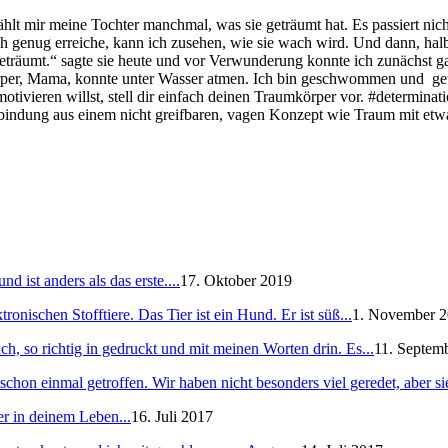
lt mir meine Tochter manchmal, was sie geträumt hat. Es passiert nich
genug erreiche, kann ich zusehen, wie sie wach wird. Und dann, halb n
eträumt.“ sagte sie heute und vor Verwunderung konnte ich zunächst ga
per, Mama, konnte unter Wasser atmen. Ich bin geschwommen und getau
tivieren willst, stell dir einfach deinen Traumkörper vor. #determinat
erbindung aus einem nicht greifbaren, vagen Konzept wie Traum mit et
 ist anders als das erste....
17. Oktober 2019
ronischen Stofftiere. Das Tier ist ein Hund. Er ist süß...
1. November 
h, so richtig in gedruckt und mit meinen Worten drin. Es...
11. Septem
schon einmal getroffen. Wir haben nicht besonders viel geredet, aber sie
er in deinem Leben...
16. Juli 2017