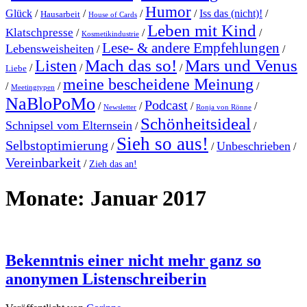
Humor
Glück
/
/
/
/
Iss das (nicht)!
/
Hausarbeit
House of Cards
Leben mit Kind
Klatschpresse
/
/
/
Kosmetikindustrie
Lese- & andere Empfehlungen
Lebensweisheiten
/
/
Mach das so!
Mars und Venus
Listen
/
/
/
Liebe
meine bescheidene Meinung
/
/
/
Meetingtypen
NaBloPoMo
Podcast
/
/
/
/
Newsletter
Ronja von Rönne
Schönheitsideal
Schnipsel vom Elternsein
/
/
Sieh so aus!
Selbstoptimierung
Unbeschrieben
/
/
/
Vereinbarkeit
/
Zieh das an!
Monate:
Januar 2017
Bekenntnis einer nicht mehr ganz so
anonymen Listenschreiberin