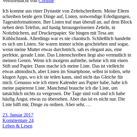
Veröffentlicht von
Corinne
Ich komme aus einer Dynastie von Zettelschreibern. Meine Eltern
schreiben beide gern Dinge auf, Listen, notwendige Erledigungen,
Tagesinformationen. Ihre Listen traf man überall an, auf dem Block
neben dem Telefon, auf hastig herausgerissenen Zetteln, in
Notizbüchern, auf Druckerpapier. Sie hingen mit Tesa am
Kühlschrank. Allerdings war es nie chaotisch. Schließlich handelte
es sich um Listen. Sie waren immer schön geschrieben und sogar,
wenn meine Mutter etwas durchstrich, sah es elegant aus, eine
perfekte, gerade Linie. Das Listenschreiben liegt also vermutlich in
meinen Genen. Wenn ich morgens aufstehe, nehme ich mir einen
Stift und Papier. Dann mache ich meine Liste. Das ist vielleicht
etwas altmodisch, aber Listen im Smartphone, selbst in tollen, sehr
klugen Apps, wo ich sie teilen kann, sind nicht das Gleiche für
mich. Genauso wie ich einen Kalender aus Papier habe, habe ich
meine papierene Liste. Manchmal brauche ich die Liste, um
tatsächlich nichts zu vergessen. Die Tage sind voll und ich habe
häufig Angst, etwas zu übersehen. Aber das ist es nicht nur. Die
Liste hilft mir, Dinge zu ordnen. Aber sehr, …
23. Januar 2017
Kommentare 24
Leben & Lesen