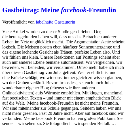
Gastbeitrag: Meine
facebook
-Freundin
Veröffentlicht von
fabelhafte Gastautorin
Viele Artikel wurden zu dieser Studie geschrieben. Der,
die herausgefunden haben will, dass uns das Betrachten anderer
Leben im Netz unglücklich macht. Die Argumentationskette scheint
logisch. Die Meisten posten eben häufiger Sonnenuntergänge und
das eigene lachende Gesicht als Tränen, perfekte Leben also. Und
wir fühlen uns klein. Unsere Reaktionen auf Postings scheint aber
auch auf anderer Ebene beinahe automatisiert: Wir vergleichen, wir
bewerten, wir beneiden, wir verdammen. Umso mehr habe ich mich
über diesen Gastbeitrag von Julia gefreut. Weil er ehrlich ist und
eine Brücke schlägt, wo wir sonst immer gleich zu wissen glauben,
wo der Graben verläuft. Bevor ihr los lest, sei euch noch Julias
wunderbarer eigener Blog (ebenso wie ihre anderen
Onlineaktivitäten) aufs Wärmste empfohlen. Mit klugen, manchmal
fast poetischen Texten – und immer mit einem emphatischen Blick
auf die Welt. Meine facebook-Freundin ist nicht meine Freundin.
Wir sind miteinander zur Schule gegangen. Seitdem haben wir uns
nicht mehr gesehen. Fast 20 Jahre nicht. Aber auf facebook sind wir
verbunden. Meine facebook-Freundin hat ein großes Publikum. Sie
sendet – wir sehen zu. Sie fotografiert – wir spenden Beifall. …