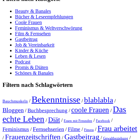
Beauty & Banales
Bücher & Leseempfehlungen
Coole Frauen
Feminismus & Weltverschwörung
Film & Fernsehen
Gastbeitrag
Job & Vereinbarkeit
Kinder & Küche
Leben & Lesen
Podcast
Promis & Diäten
Schönes & Banales
Filtern nach Schlagwörtern
Bekenntnisse
blablabla
/
/
/
Bauchmuskeln
Das
coole Frauen
Bloggen
Buchbesprechung
/
/
/
echte Leben
Diät
/
/
/
/
Essen mit Freunden
Facebook
Frau arbeitet
Fernsehserien
Feminismus
Filme
/
/
/
/
Fitness
Gastbeitrag
Frauenzeitschriften
/
/
/
/
Gewaltbeziehung