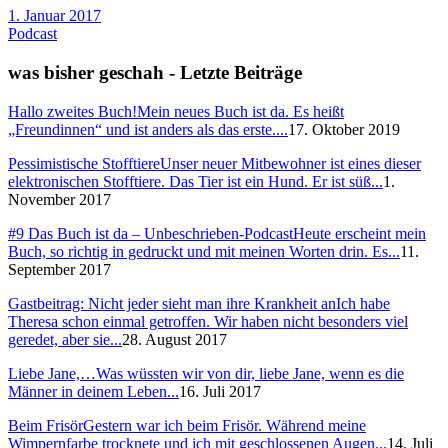
1. Januar 2017
Podcast
was bisher geschah - Letzte Beiträge
Hallo zweites Buch!
Mein neues Buch ist da. Es heißt
„Freundinnen“ und ist anders als das erste....
17. Oktober 2019
Pessimistische Stofftiere
Unser neuer Mitbewohner ist eines dieser
elektronischen Stofftiere. Das Tier ist ein Hund. Er ist süß...
1.
November 2017
#9 Das Buch ist da – Unbeschrieben-Podcast
Heute erscheint mein
Buch, so richtig in gedruckt und mit meinen Worten drin. Es...
11.
September 2017
Gastbeitrag: Nicht jeder sieht man ihre Krankheit an
Ich habe
Theresa schon einmal getroffen. Wir haben nicht besonders viel
geredet, aber sie...
28. August 2017
Liebe Jane,…
Was wüssten wir von dir, liebe Jane, wenn es die
Männer in deinem Leben...
16. Juli 2017
Beim Frisör
Gestern war ich beim Frisör. Während meine
Wimpernfarbe trocknete und ich mit geschlossenen Augen...
14. Juli