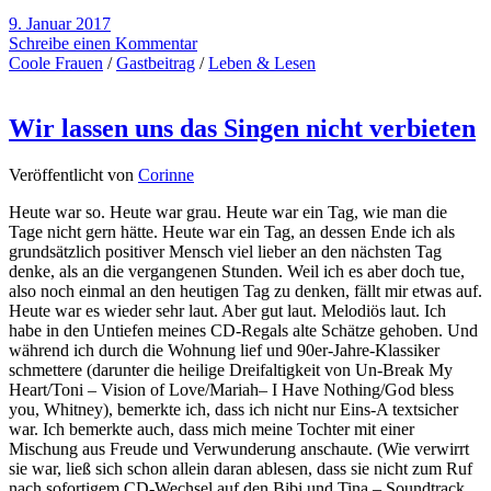
9. Januar 2017
Schreibe einen Kommentar
Coole Frauen
/
Gastbeitrag
/
Leben & Lesen
Wir lassen uns das Singen nicht verbieten
Veröffentlicht von
Corinne
Heute war so. Heute war grau. Heute war ein Tag, wie man die
Tage nicht gern hätte. Heute war ein Tag, an dessen Ende ich als
grundsätzlich positiver Mensch viel lieber an den nächsten Tag
denke, als an die vergangenen Stunden. Weil ich es aber doch tue,
also noch einmal an den heutigen Tag zu denken, fällt mir etwas auf.
Heute war es wieder sehr laut. Aber gut laut. Melodiös laut. Ich
habe in den Untiefen meines CD-Regals alte Schätze gehoben. Und
während ich durch die Wohnung lief und 90er-Jahre-Klassiker
schmettere (darunter die heilige Dreifaltigkeit von Un-Break My
Heart/Toni – Vision of Love/Mariah– I Have Nothing/God bless
you, Whitney), bemerkte ich, dass ich nicht nur Eins-A textsicher
war. Ich bemerkte auch, dass mich meine Tochter mit einer
Mischung aus Freude und Verwunderung anschaute. (Wie verwirrt
sie war, ließ sich schon allein daran ablesen, dass sie nicht zum Ruf
nach sofortigem CD-Wechsel auf den Bibi und Tina – Soundtrack