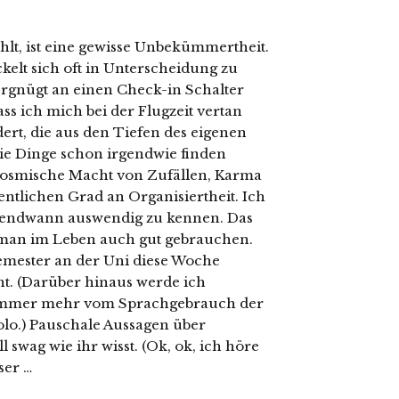
ehlt, ist eine gewisse Unbekümmertheit.
kelt sich oft in Unterscheidung zu
ergnügt an einen Check-in Schalter
s ich mich bei der Flugzeit vertan
rt, die aus den Tiefen des eigenen
die Dinge schon irgendwie finden
kosmische Macht von Zufällen, Karma
ntlichen Grad an Organisiertheit. Ich
rgendwann auswendig zu kennen. Das
n man im Leben auch gut gebrauchen.
emester an der Uni diese Woche
icht. (Darüber hinaus werde ich
 immer mehr vom Sprachgebrauch der
olo.) Pauschale Aussagen über
l swag wie ihr wisst. (Ok, ok, ich höre
ser …