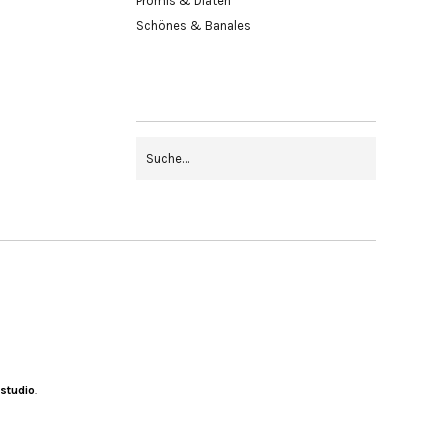
Promis & Diäten
Schönes & Banales
studio
.