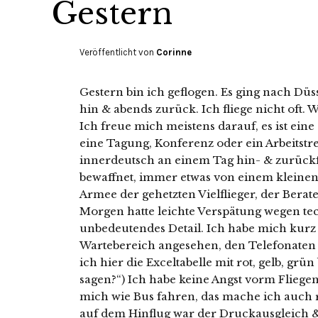
Gestern
Veröffentlicht von
Corinne
Gestern bin ich geflogen. Es ging nach Dü
hin & abends zurück. Ich fliege nicht oft. 
Ich freue mich meistens darauf, es ist ei
eine Tagung, Konferenz oder ein Arbeitstre
innerdeutsch an einem Tag hin- & zurückf
bewaffnet, immer etwas von einem kleinen 
Armee der gehetzten Vielflieger, der Bera
Morgen hatte leichte Verspätung wegen tec
unbedeutendes Detail. Ich habe mich kurz 
Wartebereich angesehen, den Telefonaten 
ich hier die Exceltabelle mit rot, gelb, gr
sagen?“) Ich habe keine Angst vorm Fliege
mich wie Bus fahren, das mache ich auch r
auf dem Hinflug war der Druckausgleich & 