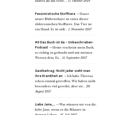
anders als das erste....
17. Oktober 2019
Pessimistische Stofftiere
Unser
neuer Mitbewohner ist eines dieser
elektronischen Stofftiere. Das Tier ist
ein Hund. Er ist süß...
1. November 2017
#9 Das Buch ist da – Unbeschrieben-
Podcast
Heute erscheint mein Buch,
so richtig in gedruckt und mit meinen
Worten drin. Es...
11. September 2017
Gastbeitrag: Nicht jeder sieht man
ihre Krankheit an
Ich habe Theresa
schon einmal getroffen. Wir haben nicht
besonders viel geredet, aber sie...
28.
August 2017
Liebe Jane,…
Was wüssten wir von dir,
liebe Jane, wenn es die Männer in
deinem Leben...
16. Juli 2017