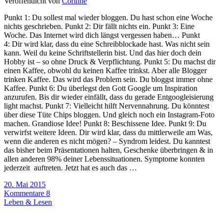
Veröffentlicht von
Corinne
Punkt 1: Du sollest mal wieder bloggen. Du hast schon eine Woche
nichts geschrieben. Punkt 2: Dir fällt nichts ein. Punkt 3: Eine
Woche. Das Internet wird dich längst vergessen haben… Punkt
4: Dir wird klar, dass du eine Schreibblockade hast. Was nicht sein
kann. Weil du keine Schriftstellerin bist. Und das hier doch dein
Hobby ist – so ohne Druck & Verpflichtung. Punkt 5: Du machst dir
einen Kaffee, obwohl du keinen Kaffee trinkst. Aber alle Blogger
trinken Kaffee. Das wird das Problem sein. Du bloggst immer ohne
Kaffee. Punkt 6: Du überlegst den Gott Google um Inspiration
anzurufen. Bis dir wieder einfällt, dass du gerade Entgoogleisierung
light machst. Punkt 7: Vielleicht hilft Nervennahrung. Du könntest
über diese Tüte Chips bloggen. Und gleich noch ein Instagram-Foto
machen. Grandiose Idee! Punkt 8: Beschissene Idee. Punkt 9: Du
verwirfst weitere Ideen. Dir wird klar, dass du mittlerweile am Was,
wenn die anderen es nicht mögen? – Syndrom leidest. Du kanntest
das bisher beim Präsentationen halten, Geschenke überbringen & in
allen anderen 98% deiner Lebenssituationen. Symptome konnten
jederzeit auftreten. Jetzt hat es auch das …
20. Mai 2015
Kommentare 8
Leben & Lesen