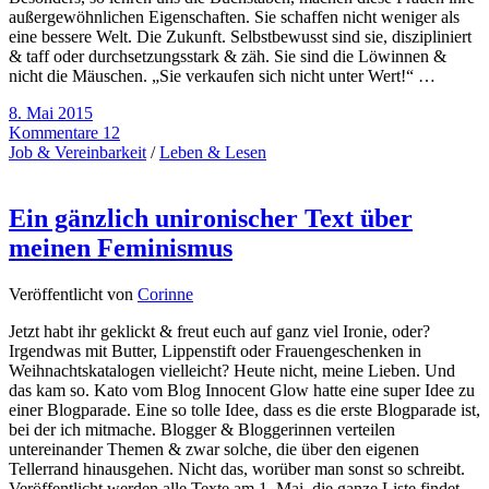
außergewöhnlichen Eigenschaften. Sie schaffen nicht weniger als
eine bessere Welt. Die Zukunft. Selbstbewusst sind sie, diszipliniert
& taff oder durchsetzungsstark & zäh. Sie sind die Löwinnen &
nicht die Mäuschen. „Sie verkaufen sich nicht unter Wert!“ …
8. Mai 2015
Kommentare 12
Job & Vereinbarkeit
/
Leben & Lesen
Ein gänzlich unironischer Text über
meinen Feminismus
Veröffentlicht von
Corinne
Jetzt habt ihr geklickt & freut euch auf ganz viel Ironie, oder?
Irgendwas mit Butter, Lippenstift oder Frauengeschenken in
Weihnachtskatalogen vielleicht? Heute nicht, meine Lieben. Und
das kam so. Kato vom Blog Innocent Glow hatte eine super Idee zu
einer Blogparade. Eine so tolle Idee, dass es die erste Blogparade ist,
bei der ich mitmache. Blogger & Bloggerinnen verteilen
untereinander Themen & zwar solche, die über den eigenen
Tellerrand hinausgehen. Nicht das, worüber man sonst so schreibt.
Veröffentlicht werden alle Texte am 1. Mai, die ganze Liste findet