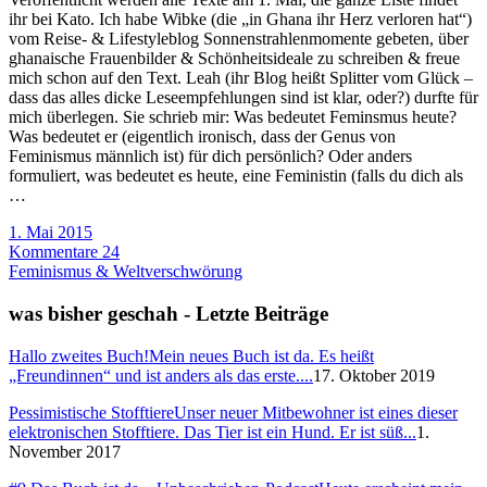
ihr bei Kato. Ich habe Wibke (die „in Ghana ihr Herz verloren hat“)
vom Reise- & Lifestyleblog Sonnenstrahlenmomente gebeten, über
ghanaische Frauenbilder & Schönheitsideale zu schreiben & freue
mich schon auf den Text. Leah (ihr Blog heißt Splitter vom Glück –
dass das alles dicke Leseempfehlungen sind ist klar, oder?) durfte für
mich überlegen. Sie schrieb mir: Was bedeutet Feminsmus heute?
Was bedeutet er (eigentlich ironisch, dass der Genus von
Feminismus männlich ist) für dich persönlich? Oder anders
formuliert, was bedeutet es heute, eine Feministin (falls du dich als
…
1. Mai 2015
Kommentare 24
Feminismus & Weltverschwörung
was bisher geschah - Letzte Beiträge
Hallo zweites Buch!
Mein neues Buch ist da. Es heißt
„Freundinnen“ und ist anders als das erste....
17. Oktober 2019
Pessimistische Stofftiere
Unser neuer Mitbewohner ist eines dieser
elektronischen Stofftiere. Das Tier ist ein Hund. Er ist süß...
1.
November 2017