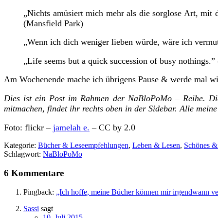
„Nichts amüsiert mich mehr als die sorglose Art, mit d
(Mansfield Park)
„Wenn ich dich weniger lieben würde, wäre ich vermut
„Life seems but a quick succession of busy nothings.”
Am Wochenende mache ich übrigens Pause & werde mal wiede
Dies ist ein Post im Rahmen der NaBloPoMo – Reihe. Die
mitmachen, findet ihr rechts oben in der Sidebar. Alle meine
Foto: flickr –
jamelah e.
– CC by 2.0
Kategorie:
Bücher & Leseempfehlungen
,
Leben & Lesen
,
Schönes &
Schlagwort:
NaBloPoMo
6 Kommentare
Pingback:
„Ich hoffe, meine Bücher können mir irgendwann ver
Sassi
sagt
10. Juli 2015