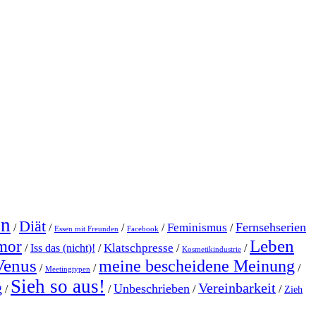
en
Diät
Fernsehserien
Feminismus
/
/
/
/
/
Essen mit Freunden
Facebook
Leben
mor
Klatschpresse
/
Iss das (nicht)!
/
/
/
Kosmetikindustrie
Venus
meine bescheidene Meinung
/
/
/
Meetingtypen
Sieh so aus!
g
Vereinbarkeit
Unbeschrieben
/
/
/
/
Zieh