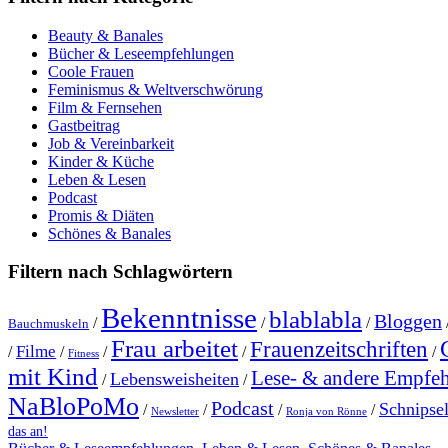
Beauty & Banales
Bücher & Leseempfehlungen
Coole Frauen
Feminismus & Weltverschwörung
Film & Fernsehen
Gastbeitrag
Job & Vereinbarkeit
Kinder & Küche
Leben & Lesen
Podcast
Promis & Diäten
Schönes & Banales
Filtern nach Schlagwörtern
Bekenntnisse
blablabla
Bloggen
/
/
/
Bauchmuskeln
Frau arbeitet
Frauenzeitschriften
Filme
/
/
/
/
/
Fitness
mit Kind
Lese- & andere Empfe
Lebensweisheiten
/
/
NaBloPoMo
Podcast
Schnipse
/
/
/
/
Newsletter
Ronja von Rönne
das an!