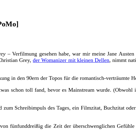
oPoMo]
rey
– Verfilmung gesehen habe, war mir meine Jane Austen 
Christian Grey,
der Womanizer mit kleinen Dellen
, nimmt natü
kung in den 90ern der Topos für die romantisch-verträumte He
as schon toll fand, bevor es Mainstream wurde. (Obwohl ich
nd zum Schreibimpuls des Tages, ein Filmzitat, Buchzitat ode
 von fünfunddreißig die Zeit der überschwenglichen Gefühle