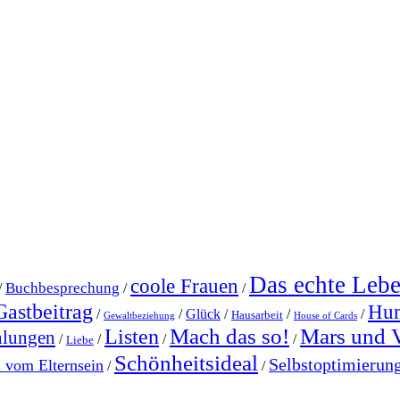
Das echte Leb
coole Frauen
Buchbesprechung
/
/
/
Gastbeitrag
Hu
/
/
Glück
/
/
/
Hausarbeit
Gewaltbeziehung
House of Cards
Mach das so!
Mars und 
Listen
hlungen
/
/
/
/
Liebe
Schönheitsideal
Selbstoptimierun
l vom Elternsein
/
/