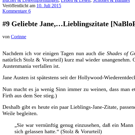
Bücher & Leseempfehlungen
,
Leben & Lesen
,
Schönes & Banales
Veröffentlicht am
10. Juli 2015
Kommentare 6
#9 Geliebte Jane,…Lieblingszitate [NaBl
von
Corinne
Nachdem ich vor einigen Tagen nun auch die
Shades of G
natürlich Stolz & Vorurteil) kurz mal wieder unangenehm. 
Austenmania verfallen ist.
Jane Austen ist spätestens seit der Hollywood-Wiederentdec
Nun macht es ja wenig Sinn immer zu weinen, dass man etw
Firth aus dem See stieg.)
Deshalb gibt es heute ein paar Lieblings-Jane-Zitate, passe
Weile begleiten.
„Sie war vernünftig genug einzusehen, daß ein Mann
sich gelassen hatte.“ (Stolz & Vorurteil)