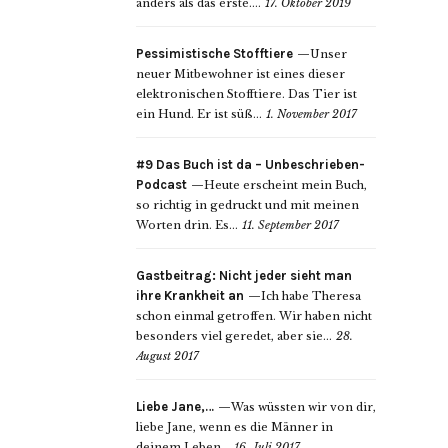
anders als das erste....
17. Oktober 2019
Pessimistische Stofftiere
Unser
neuer Mitbewohner ist eines dieser
elektronischen Stofftiere. Das Tier ist
ein Hund. Er ist süß...
1. November 2017
#9 Das Buch ist da – Unbeschrieben-
Podcast
Heute erscheint mein Buch,
so richtig in gedruckt und mit meinen
Worten drin. Es...
11. September 2017
Gastbeitrag: Nicht jeder sieht man
ihre Krankheit an
Ich habe Theresa
schon einmal getroffen. Wir haben nicht
besonders viel geredet, aber sie...
28.
August 2017
Liebe Jane,…
Was wüssten wir von dir,
liebe Jane, wenn es die Männer in
deinem Leben...
16. Juli 2017