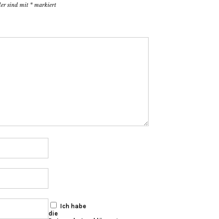
der sind mit
*
markiert
Ich habe
die