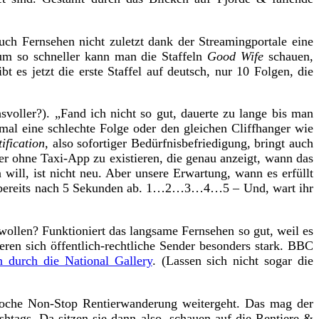
uch Fernsehen nicht zuletzt dank der Streamingportale eine
um so schneller kann man die Staffeln
Good Wife
schauen,
ibt es jetzt die erste Staffel auf deutsch, nur 10 Folgen, die
voller?). „Fand ich nicht so gut, dauerte zu lange bis man
mal eine schlechte Folge oder den gleichen Cliffhanger wie
ification
, also sofortiger Bedürfnisbefriedigung, bringt auch
r ohne Taxi-App zu existieren, die genau anzeigt, wann das
ill, ist nicht neu. Aber unsere Erwartung, wann es erfüllt
25% bereits nach 5 Sekunden ab. 1…2…3…4…5 – Und, wart ihr
 wollen? Funktioniert das langsame Fernsehen so gut, weil es
en sich öffentlich-rechtliche Sender besonders stark. BBC
n durch die National Gallery
. (Lassen sich nicht sogar die
oche Non-Stop Rentierwanderung weitergeht. Das mag der
htags. Da sitzen sie dann also, schauen auf die Rentiere &