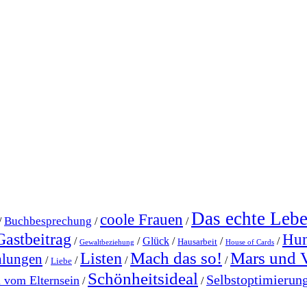
Das echte Leb
coole Frauen
Buchbesprechung
/
/
/
Gastbeitrag
Hu
/
/
Glück
/
/
/
Hausarbeit
Gewaltbeziehung
House of Cards
Mach das so!
Mars und 
Listen
hlungen
/
/
/
/
Liebe
Schönheitsideal
Selbstoptimierun
l vom Elternsein
/
/