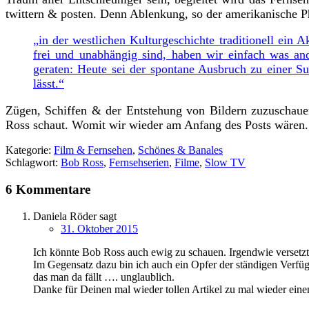
twittern & posten. Denn Ablenkung, so der amerikanische 
„in der westlichen Kulturgeschichte traditionell ein 
frei und unabhängig sind, haben wir einfach was and
geraten: Heute sei der spontane Ausbruch zu einer Su
lässt.“
Zügen, Schiffen & der Entstehung von Bildern zuzuschaue
Ross schaut. Womit wir wieder am Anfang des Posts wären.
Kategorie:
Film & Fernsehen
,
Schönes & Banales
Schlagwort:
Bob Ross
,
Fernsehserien
,
Filme
,
Slow TV
6 Kommentare
Daniela Röder
sagt
31. Oktober 2015
Ich könnte Bob Ross auch ewig zu schauen. Irgendwie versetzt 
Im Gegensatz dazu bin ich auch ein Opfer der ständigen Verfüg
das man da fällt …. unglaublich.
Danke für Deinen mal wieder tollen Artikel zu mal wieder e