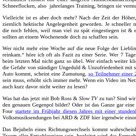
Schneeflocken, also jahrelanges Training, bringen sie vermu
Vielleicht ist es aber doch mehr? Nach der Zeit der Höher
ziemlich hektische Angelegenheit geworden. Je schneller 
die noch fehlen, weil man viel zu spät eingestiegen ist &
sollten an einem Wochenende doch zu schaffen sein.
Wer nicht mehr eine Woche auf die neue Folge der Liebling
reinkam.“ höre ich oft als Fazit zu einer Serie. Wer 7 Ta
beim letzten Mal nicht ganz so übel. Wer einfach weiter k
die Gefahr von ständiger Ungeduld & Unzufriedenheit mit s
Auto kommt, scheint eine Zumutung,
so Teilnehmer einer 
sein muss, erhöht sich immer mehr. Wenn ein Video im Net
auch kurz davor nicht weiter zu lesen?
Was hat das jetzt mit Bob Ross &
Slow TV
zu tun? Sind wir 
den genauen Gegenpol bildet? Oder ist das Ganze gar eine
Four
startete im Frühjahr diesen Jahres mit einer stunde
Volksmusiksendungen bei ARD & ZDF hier irgendwie eino
Das Bejubeln eines Richtungswechsels kommt wahrschein
Traum aller Entschleuniger sein, begleitet wird das Ferns