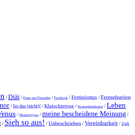
en
Diät
Fernsehserien
Feminismus
/
/
/
/
/
Essen mit Freunden
Facebook
Leben
mor
Klatschpresse
/
Iss das (nicht)!
/
/
/
Kosmetikindustrie
Venus
meine bescheidene Meinung
/
/
/
Meetingtypen
Sieh so aus!
g
Vereinbarkeit
Unbeschrieben
/
/
/
/
Zieh