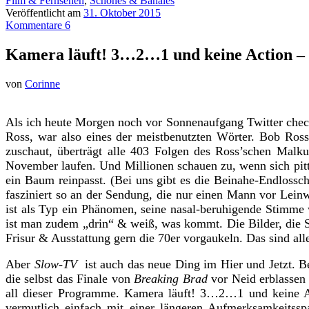
Film & Fernsehen
,
Schönes & Banales
Veröffentlicht am
31. Oktober 2015
Kommentare 6
Kamera läuft! 3…2…1 und keine Action – 
von
Corinne
Als ich heute Morgen noch vor Sonnenaufgang Twitter che
Ross, war also eines der meistbenutzten Wörter. Bob Ross
zuschaut, überträgt alle 403 Folgen des Ross’schen Malk
November laufen. Und Millionen schauen zu, wenn sich pi
ein Baum reinpasst. (Bei uns gibt es die Beinahe-Endlossch
fasziniert so an der Sendung, die nur einen Mann vor Leinw
ist als Typ ein Phänomen, seine nasal-beruhigende Stimme w
ist man zudem „drin“ & weiß, was kommt. Die Bilder, die S
Frisur & Ausstattung gern die 70er vorgaukeln. Das sind all
Aber
Slow-TV
ist auch das neue Ding im Hier und Jetzt.
die selbst das Finale von
Breaking Brad
vor Neid erblassen 
all dieser Programme. Kamera läuft! 3…2…1 und keine A
vermutlich einfach mit einer längeren Aufmerksamkeitssp