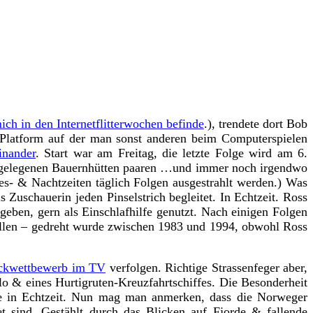
ich in den Internetflitterwochen befinde
.), trendete dort Bob
 Platform auf der man sonst anderen beim Computerspielen
inander
. Start war am Freitag, die letzte Folge wird am 6.
bgelegenen Bauernhütten paaren …und immer noch irgendwo
es- & Nachtzeiten täglich Folgen ausgestrahlt werden.) Was
Zuschauerin jeden Pinselstrich begleitet. In Echtzeit.
Ross
geben, gern als Einschlafhilfe genutzt. Nach einigen Folgen
fallen – gedreht wurde zwischen 1983 und 1994, obwohl Ross
rickwettbewerb im TV
verfolgen. Richtige Strassenfeger aber,
o & eines Hurtigruten-Kreuzfahrtschiffes. Die Besonderheit
e in Echtzeit. Nun mag man anmerken, dass die Norweger
 sind. Gestählt durch das Blicken auf Fjorde & fallende