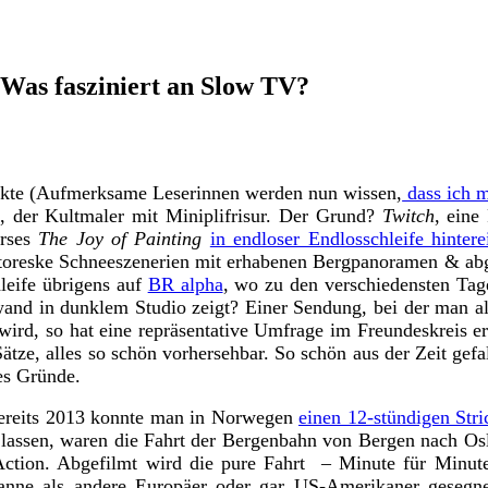
Was fasziniert an Slow TV?
ckte (Aufmerksame Leserinnen werden nun wissen,
dass ich m
, der Kultmaler mit Miniplifrisur. Der Grund?
Twitch
, eine
urses
The Joy of Painting
in endloser Endlosschleife hintere
ttoreske Schneeszenerien mit erhabenen Bergpanoramen & a
leife übrigens auf
BR alpha
, wo zu den verschiedensten Tag
and in dunklem Studio zeigt? Einer Sendung, bei der man als 
ird, so hat eine repräsentative Umfrage im Freundeskreis er
ätze, alles so schön vorhersehbar. So schön aus der Zeit ge
es Gründe.
 Bereits 2013 konnte man in Norwegen
einen 12-stündigen St
lassen, waren die Fahrt der Bergenbahn von Bergen nach Osl
ction. Abgefilmt wird die pure Fahrt – Minute für Minut
anne als andere Europäer oder gar US-Amerikaner gesegnet