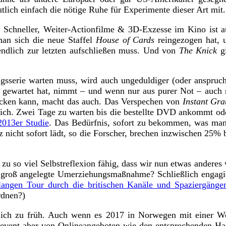
tlich einfach die nötige Ruhe für Experimente dieser Art mit.
, Schneller, Weiter-Actionfilme & 3D-Exzesse im Kino ist a
man sich die neue Staffel
House of Cards
reingezogen hat, 
 endlich zur letzten aufschließen muss. Und von
The Knick
g
sserie warten muss, wird auch ungeduldiger (oder anspruchs
ge gewartet hat, nimmt – und wenn nur aus purer Not – auch 
licken kann, macht das auch. Das Verspechen von
Instant
Grat
ich. Zwei Tage zu warten bis die bestellte DVD ankommt ode
2013er Studie
. Das Bedürfnis, sofort zu bekommen, was man w
z nicht sofort lädt, so die Forscher, brechen inzwischen 
zu so viel Selbstreflexion fähig, dass wir nun etwas anderes
 groß angelegte Umerziehungsmaßnahme? Schließlich engagier
nlangen Tour durch die britischen Kanäle und Spaziergänge
rdnen?)
lich zu früh. Auch wenn es 2017 in Norwegen mit einer W
ehevent aber von Onlineangeboten wie den entsprechenden Has