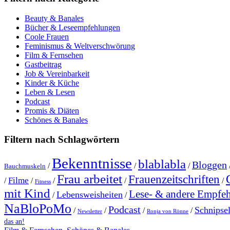
Beauty & Banales
Bücher & Leseempfehlungen
Coole Frauen
Feminismus & Weltverschwörung
Film & Fernsehen
Gastbeitrag
Job & Vereinbarkeit
Kinder & Küche
Leben & Lesen
Podcast
Promis & Diäten
Schönes & Banales
Filtern nach Schlagwörtern
Bekenntnisse
blablabla
Bloggen
/
/
/
Bauchmuskeln
Frau arbeitet
Frauenzeitschriften
Filme
/
/
/
/
/
Fitness
mit Kind
Lese- & andere Empfe
Lebensweisheiten
/
/
NaBloPoMo
Podcast
Schnipse
/
/
/
/
Newsletter
Ronja von Rönne
das an!