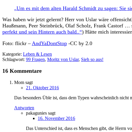
„Um es mit dem alten Harald Schmidt zu sagen: Sie sieh
Was haben wir jetzt gelernt? Herr von Uslar wäre offensicht
Haußmann, Peer Steinbrück, Olaf Scholz, Frank Castorf … s
perfekt und sein Hintern auch bald..“
) Hätte mich interessier
Foto: flickr –
AndYaDontStop
-CC by 2.0
Kategorie:
Leben & Lesen
Schlagwort:
99 Fragen
,
Moritz von Uslar
,
Sieh so aus!
16 Kommentare
Mom
sagt
21. Oktober 2016
Das besonders Üble ist, dass dem Typen wahrscheinlich nicht ma
Antworten
pakagunies
sagt
16. November 2016
Das Unterschied ist, dass es Menschen gibt, die Herrn 