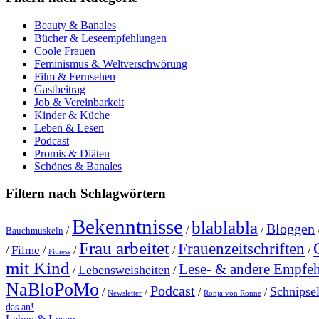
Beauty & Banales
Bücher & Leseempfehlungen
Coole Frauen
Feminismus & Weltverschwörung
Film & Fernsehen
Gastbeitrag
Job & Vereinbarkeit
Kinder & Küche
Leben & Lesen
Podcast
Promis & Diäten
Schönes & Banales
Filtern nach Schlagwörtern
Bekenntnisse
blablabla
Bloggen
/
/
/
Bauchmuskeln
Frau arbeitet
Frauenzeitschriften
Filme
/
/
/
/
/
Fitness
mit Kind
Lese- & andere Empfe
Lebensweisheiten
/
/
NaBloPoMo
Podcast
Schnipse
/
/
/
/
Newsletter
Ronja von Rönne
das an!