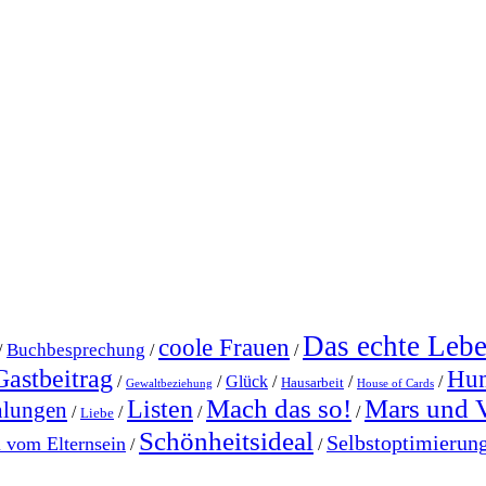
Das echte Leb
coole Frauen
Buchbesprechung
/
/
/
Gastbeitrag
Hu
/
/
Glück
/
/
/
Hausarbeit
Gewaltbeziehung
House of Cards
Mach das so!
Mars und 
Listen
hlungen
/
/
/
/
Liebe
Schönheitsideal
Selbstoptimierun
l vom Elternsein
/
/