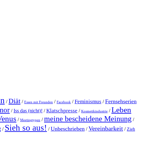
en
Diät
Fernsehserien
Feminismus
/
/
/
/
/
Essen mit Freunden
Facebook
Leben
mor
Klatschpresse
/
Iss das (nicht)!
/
/
/
Kosmetikindustrie
Venus
meine bescheidene Meinung
/
/
/
Meetingtypen
Sieh so aus!
g
Vereinbarkeit
Unbeschrieben
/
/
/
/
Zieh