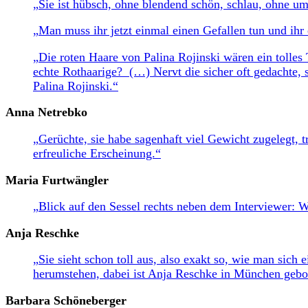
„Sie ist hübsch, ohne blendend schön, schlau, ohne umw
„Man muss ihr jetzt einmal einen Gefallen tun und ihr 
„Die roten Haare von Palina Rojinski wären ein tolles 
echte Rothaarige? (…) Nervt die sicher oft gedachte, s
Palina Rojinski.“
Anna Netrebko
„Gerüchte, sie habe sagenhaft viel Gewicht zugelegt, tr
erfreuliche Erscheinung.“
Maria Furtwängler
„Blick auf den Sessel rechts neben dem Interviewer: W
Anja Reschke
„Sie sieht schon toll aus, also exakt so, wie man sic
herumstehen, dabei ist Anja Reschke in München geb
Barbara Schöneberger