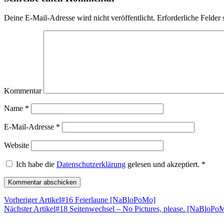
Deine E-Mail-Adresse wird nicht veröffentlicht.
Erforderliche Felder 
Kommentar
Name
*
E-Mail-Adresse
*
Website
Ich habe die
Datenschutzerklärung
gelesen und akzeptiert.
*
Vorheriger Artikel
#16 Feierlaune [NaBloPoMo]
Nächster Artikel
#18 Seitenwechsel – No Pictures, please. [NaBloPo