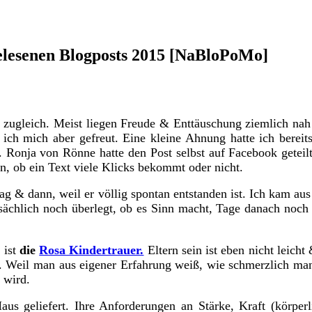
tgelesenen Blogposts 2015 [NaBloPoMo]
n zugleich. Meist liegen Freude & Enttäuschung ziemlich na
ich mich aber gefreut. Eine kleine Ahnung hatte ich bereit
 Ronja von Rönne hatte den Post selbst auf Facebook geteil
nn, ob ein Text viele Klicks bekommt oder nicht.
ag & dann, weil er völlig spontan entstanden ist. Ich kam a
sächlich noch überlegt, ob es Sinn macht, Tage danach noch
 ist
die
Rosa Kindertrauer.
Eltern sein ist eben nicht leicht
erig. Weil man aus eigener Erfahrung weiß, wie schmerzlich
 wird.
Haus geliefert. Ihre Anforderungen an Stärke, Kraft (körp