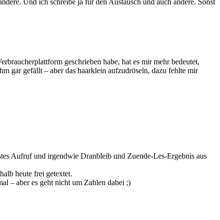
andere. Und ich schreibe ja für den Austausch und auch andere. Sonst
 Verbraucherplattform geschrieben habe, hat es mir mehr bedeutet,
 gar gefällt – aber das haarklein aufzudröseln, dazu fehlte mir
bestes Aufruf und irgendwie Dranbleib und Zuende-Les-Ergebnis aus
alb heute frei getextet.
l – aber es geht nicht um Zahlen dabei ;)