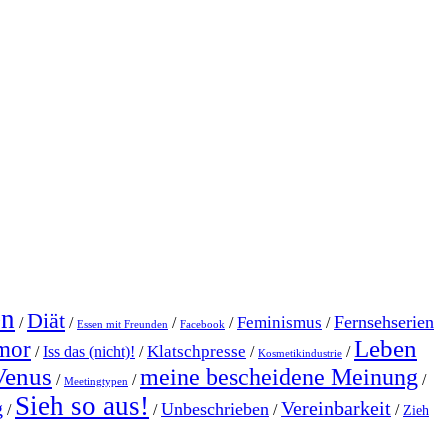
en
Diät
Fernsehserien
Feminismus
/
/
/
/
/
Essen mit Freunden
Facebook
Leben
mor
Klatschpresse
/
Iss das (nicht)!
/
/
/
Kosmetikindustrie
Venus
meine bescheidene Meinung
/
/
/
Meetingtypen
Sieh so aus!
g
Vereinbarkeit
Unbeschrieben
/
/
/
/
Zieh