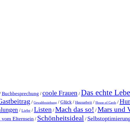
Das echte Leb
coole Frauen
Buchbesprechung
/
/
/
Gastbeitrag
Hu
/
/
Glück
/
/
/
Hausarbeit
Gewaltbeziehung
House of Cards
Mach das so!
Mars und 
Listen
hlungen
/
/
/
/
Liebe
Schönheitsideal
Selbstoptimierun
l vom Elternsein
/
/