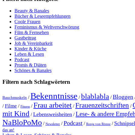
Beauty & Banales
Bücher & Leseempfehlungen
Coole Frauen
Feminismus & Weltverschwörung
Film & Fernsehen
Gastbeitrag
Job & Vereinbarkeit
Kinder & Küche
Leben & Lesen
Podcast
Promis & Diäten
Schönes & Banales
Filtern nach Schlagwörtern
Bekenntnisse
blablabla
Bloggen
/
/
/
Bauchmuskeln
Frau arbeitet
Frauenzeitschriften
Filme
/
/
/
/
/
Fitness
mit Kind
Lese- & andere Empfe
Lebensweisheiten
/
/
NaBloPoMo
Podcast
Schnipse
/
/
/
/
Newsletter
Ronja von Rönne
das an!