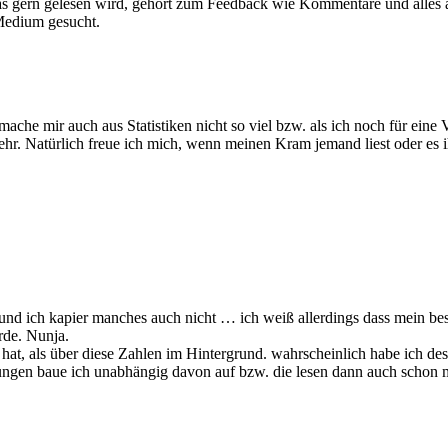
was gern gelesen wird, gehört zum Feedback wie Kommentare und alles 
 Medium gesucht.
mache mir auch aus Statistiken nicht so viel bzw. als ich noch für eine
. Natürlich freue ich mich, wenn meinen Kram jemand liest oder es ihm
en und ich kapier manches auch nicht … ich weiß allerdings dass mein 
rde. Nunja.
at, als über diese Zahlen im Hintergrund. wahrscheinlich habe ich desh
ngen baue ich unabhängig davon auf bzw. die lesen dann auch schon ma