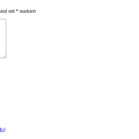
sind mit
*
markiert
Mo]