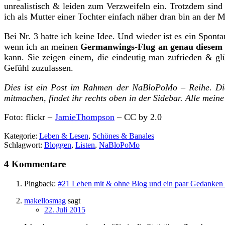
unrealistisch & leiden zum Verzweifeln ein. Trotzdem sind 
ich als Mutter einer Tochter einfach näher dran bin an der
Bei Nr. 3 hatte ich keine Idee. Und wieder ist es ein Spon
wenn ich an meinen
Germanwings-Flug an genau diesem 
kann. Sie zeigen einem, die eindeutig man zufrieden & glü
Gefühl zuzulassen.
Dies ist ein Post im Rahmen der NaBloPoMo – Reihe. Die
mitmachen, findet ihr rechts oben in der Sidebar. Alle meine
Foto: flickr –
JamieThompson
– CC by 2.0
Kategorie:
Leben & Lesen
,
Schönes & Banales
Schlagwort:
Bloggen
,
Listen
,
NaBloPoMo
4 Kommentare
Pingback:
#21 Leben mit & ohne Blog und ein paar Gedanken 
makellosmag
sagt
22. Juli 2015