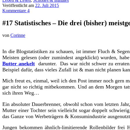
Leben & Lesen
,
Schönes & Banales
Veröffentlicht am
22. Juli 2015
Kommentare 4
#17 Statistisches – Die drei (bisher) meis
von
Corinne
In die Blogstatistiken zu schauen, ist immer Fluch & Sege
Meisten gelesen (oder zumindest angeklickt) wurden, habe 
Butter anekelt
darunter. Das war nicht schwer zu erraten.
Beispiel dafür, dass vieles Zufall ist & man nicht planen ka
Mich freut es, einmal, weil ich den Post immer noch gern m
gar nicht so richtig mitbekommen. Und an dem Morgen tat
sich ihren Weg…
Ein absoluter Dauerbrenner, obwohl schon vom letzten Jahr,
Mutter einer Tochter sein vielleicht sogar doppelt schwi
das Ganze von Werbeträgern & Konsumindustrie ausgenutzt
Jungen bekommen ähnlich-limitierende Rollenbilder frei 