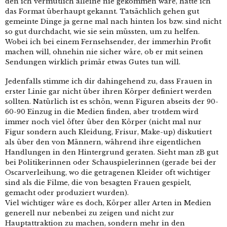
den ich vermutlich alleine nie gekommen wäre, hätte ich
das Format überhaupt gekannt. Tatsächlich gehen gut
gemeinte Dinge ja gerne mal nach hinten los bzw. sind nicht
so gut durchdacht, wie sie sein müssten, um zu helfen.
Wobei ich bei einem Fernsehsender, der immerhin Profit
machen will, ohnehin nie sicher wäre, ob er mit seinen
Sendungen wirklich primär etwas Gutes tun will.
Jedenfalls stimme ich dir dahingehend zu, dass Frauen in
erster Linie gar nicht über ihren Körper definiert werden
sollten. Natürlich ist es schön, wenn Figuren abseits der 90-
60-90 Einzug in die Medien finden, aber trotdem wird
immer noch viel öfter über den Körper (nicht mal nur
Figur sondern auch Kleidung, Frisur, Make-up) diskutiert
als über den von Männern, während ihre eigentlichen
Handlungen in den Hintergrund geraten. Sieht man zB gut
bei Politikerinnen oder Schauspielerinnen (gerade bei der
Oscarverleihung, wo die getragenen Kleider oft wichtiger
sind als die Filme, die von besagten Frauen gespielt,
gemacht oder produziert wurden).
Viel wichtiger wäre es doch, Körper aller Arten in Medien
generell nur nebenbei zu zeigen und nicht zur
Hauptattraktion zu machen, sondern mehr in den