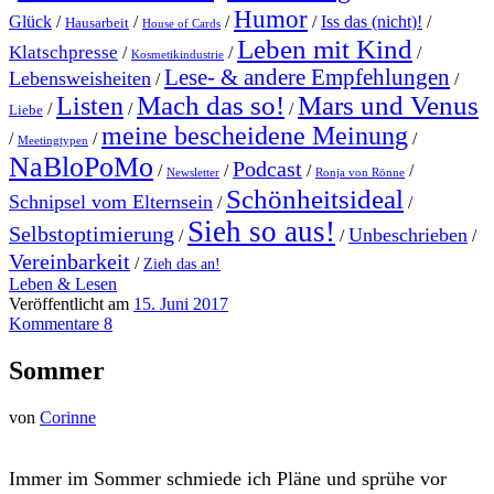
Humor
Glück
/
/
/
/
Iss das (nicht)!
/
Hausarbeit
House of Cards
Leben mit Kind
Klatschpresse
/
/
/
Kosmetikindustrie
Lese- & andere Empfehlungen
Lebensweisheiten
/
/
Mach das so!
Mars und Venus
Listen
/
/
/
Liebe
meine bescheidene Meinung
/
/
/
Meetingtypen
NaBloPoMo
Podcast
/
/
/
/
Newsletter
Ronja von Rönne
Schönheitsideal
Schnipsel vom Elternsein
/
/
Sieh so aus!
Selbstoptimierung
Unbeschrieben
/
/
/
Vereinbarkeit
/
Zieh das an!
Leben & Lesen
Veröffentlicht am
15. Juni 2017
Kommentare 8
Sommer
von
Corinne
I
mmer im Sommer schmiede ich Pläne und sprühe vor