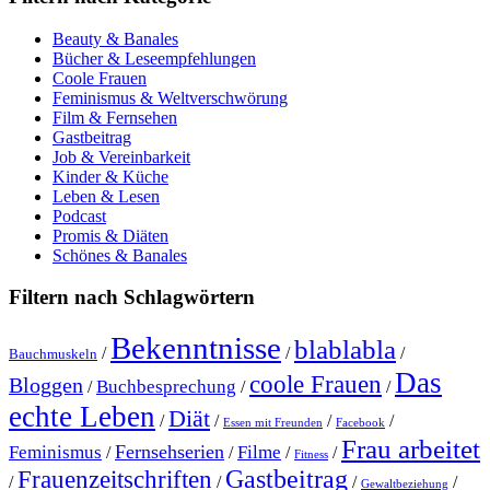
Beauty & Banales
Bücher & Leseempfehlungen
Coole Frauen
Feminismus & Weltverschwörung
Film & Fernsehen
Gastbeitrag
Job & Vereinbarkeit
Kinder & Küche
Leben & Lesen
Podcast
Promis & Diäten
Schönes & Banales
Filtern nach Schlagwörtern
Bekenntnisse
blablabla
/
/
/
Bauchmuskeln
Das
coole Frauen
Bloggen
Buchbesprechung
/
/
/
echte Leben
Diät
/
/
/
/
Essen mit Freunden
Facebook
Frau arbeitet
Fernsehserien
Feminismus
Filme
/
/
/
/
Fitness
Gastbeitrag
Frauenzeitschriften
/
/
/
/
Gewaltbeziehung