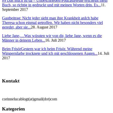
#9 Das Buch ist da – Unbeschrieben-Podcast
Heute erscheint mein
Buch, so richtig in gedruckt und mit meinen Worten drin. Es...
11.
September 2017
Gastbeitrag: Nicht jeder sieht man ihre Krankheit an
Ich habe
Theresa schon einmal getroffen. Wir haben nicht besonders viel
geredet, aber sie...
28. August 2017
Liebe Jane,…
Was wüssten wir von dir, liebe Jane, wenn es die
Männer in deinem Leben...
16. Juli 2017
Beim Frisör
Gestern war ich beim Frisör. Während meine
Wimpernfarbe trocknete und ich mit geschlossenen Augen...
14. Juli
2017
Kontakt
corinnelucablogt(at)gmail(dot)com
Kategorien