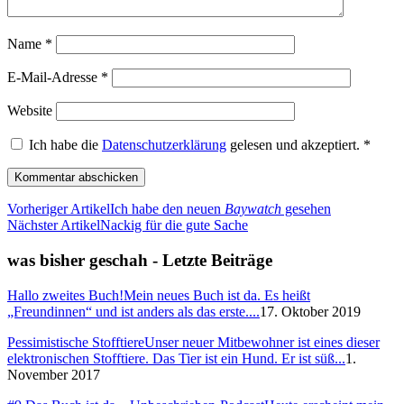
Name
*
E-Mail-Adresse
*
Website
Ich habe die
Datenschutzerklärung
gelesen und akzeptiert.
*
Vorheriger Artikel
Ich habe den neuen
Baywatch
gesehen
Nächster Artikel
Nackig für die gute Sache
was bisher geschah - Letzte Beiträge
Hallo zweites Buch!
Mein neues Buch ist da. Es heißt
„Freundinnen“ und ist anders als das erste....
17. Oktober 2019
Pessimistische Stofftiere
Unser neuer Mitbewohner ist eines dieser
elektronischen Stofftiere. Das Tier ist ein Hund. Er ist süß...
1.
November 2017