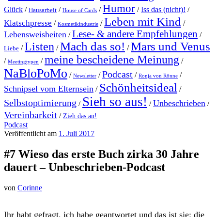
Humor
Glück
/
/
/
/
Iss das (nicht)!
/
Hausarbeit
House of Cards
Leben mit Kind
Klatschpresse
/
/
/
Kosmetikindustrie
Lese- & andere Empfehlungen
Lebensweisheiten
/
/
Mach das so!
Mars und Venus
Listen
/
/
/
Liebe
meine bescheidene Meinung
/
/
/
Meetingtypen
NaBloPoMo
Podcast
/
/
/
/
Newsletter
Ronja von Rönne
Schönheitsideal
Schnipsel vom Elternsein
/
/
Sieh so aus!
Selbstoptimierung
Unbeschrieben
/
/
/
Vereinbarkeit
/
Zieh das an!
Podcast
Veröffentlicht am
1. Juli 2017
#7 Wieso das erste Buch zirka 30 Jahre
dauert – Unbeschrieben-Podcast
von
Corinne
I
hr habt gefragt, ich habe geantwortet und das ist sie: die