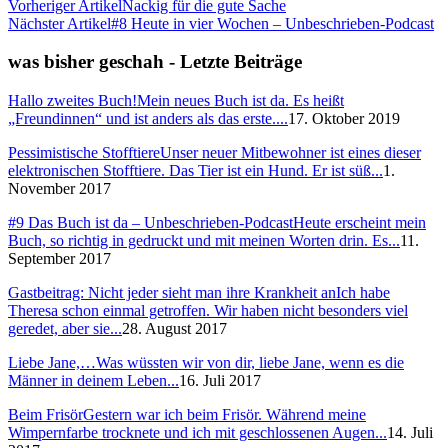
Vorheriger Artikel
Nackig für die gute Sache
Nächster Artikel
#8 Heute in vier Wochen – Unbeschrieben-Podcast
was bisher geschah - Letzte Beiträge
Hallo zweites Buch!
Mein neues Buch ist da. Es heißt
„Freundinnen“ und ist anders als das erste....
17. Oktober 2019
Pessimistische Stofftiere
Unser neuer Mitbewohner ist eines dieser
elektronischen Stofftiere. Das Tier ist ein Hund. Er ist süß...
1.
November 2017
#9 Das Buch ist da – Unbeschrieben-Podcast
Heute erscheint mein
Buch, so richtig in gedruckt und mit meinen Worten drin. Es...
11.
September 2017
Gastbeitrag: Nicht jeder sieht man ihre Krankheit an
Ich habe
Theresa schon einmal getroffen. Wir haben nicht besonders viel
geredet, aber sie...
28. August 2017
Liebe Jane,…
Was wüssten wir von dir, liebe Jane, wenn es die
Männer in deinem Leben...
16. Juli 2017
Beim Frisör
Gestern war ich beim Frisör. Während meine
Wimpernfarbe trocknete und ich mit geschlossenen Augen...
14. Juli