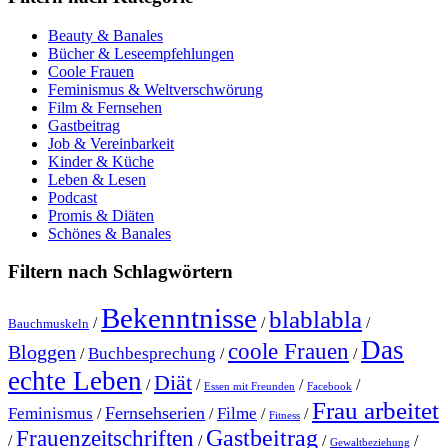
Beauty & Banales
Bücher & Leseempfehlungen
Coole Frauen
Feminismus & Weltverschwörung
Film & Fernsehen
Gastbeitrag
Job & Vereinbarkeit
Kinder & Küche
Leben & Lesen
Podcast
Promis & Diäten
Schönes & Banales
Filtern nach Schlagwörtern
Bekenntnisse
blablabla
/
/
/
Bauchmuskeln
Das
coole Frauen
Bloggen
Buchbesprechung
/
/
/
echte Leben
Diät
/
/
/
/
Essen mit Freunden
Facebook
Frau arbeitet
Fernsehserien
Feminismus
Filme
/
/
/
/
Fitness
Gastbeitrag
Frauenzeitschriften
/
/
/
/
Gewaltbeziehung