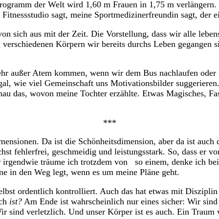
programm der Welt wird 1,60 m Frauen in 1,75 m verlängern. 
Fitnessstudio sagt, meine Sportmedizinerfreundin sagt, der e
on sich aus mit der Zeit. Die Vorstellung, dass wir alle lebe
en verschiedenen Körpern wir bereits durchs Leben gegangen 
ehr außer Atem kommen, wenn wir dem Bus nachlaufen oder in 
 Egal, wie viel Gemeinschaft uns Motivationsbilder suggerier
au das, wovon meine Tochter erzählte. Etwas Magisches, Fasz
***
nsionen. Da ist die Schönheitsdimension, aber da ist auch d
hst fehlerfrei, geschmeidig und leistungsstark. So, dass er vo
irgendwie träume ich trotzdem von so einem, denke ich bei m
eine in den Weg legt, wenn es um meine Pläne geht.
selbst ordentlich kontrolliert. Auch das hat etwas mit Diszipli
ch
ist?
Am Ende ist wahrscheinlich nur eines sicher: Wir sin
ir sind verletzlich. Und unser Körper ist es auch. Ein Traum