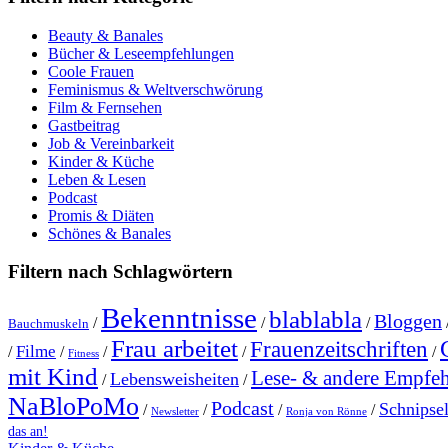
Beauty & Banales
Bücher & Leseempfehlungen
Coole Frauen
Feminismus & Weltverschwörung
Film & Fernsehen
Gastbeitrag
Job & Vereinbarkeit
Kinder & Küche
Leben & Lesen
Podcast
Promis & Diäten
Schönes & Banales
Filtern nach Schlagwörtern
Bekenntnisse
blablabla
Bloggen
/
/
/
Bauchmuskeln
Frau arbeitet
Frauenzeitschriften
Filme
/
/
/
/
/
Fitness
mit Kind
Lese- & andere Empfe
Lebensweisheiten
/
/
NaBloPoMo
Podcast
Schnipse
/
/
/
/
Newsletter
Ronja von Rönne
das an!