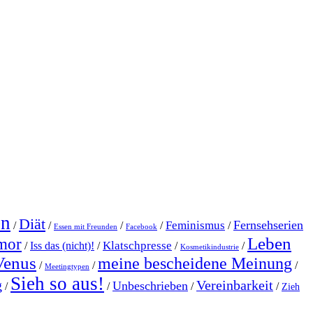
en
Diät
Fernsehserien
Feminismus
/
/
/
/
/
Essen mit Freunden
Facebook
Leben
mor
Klatschpresse
/
Iss das (nicht)!
/
/
/
Kosmetikindustrie
Venus
meine bescheidene Meinung
/
/
/
Meetingtypen
Sieh so aus!
g
Vereinbarkeit
Unbeschrieben
/
/
/
/
Zieh