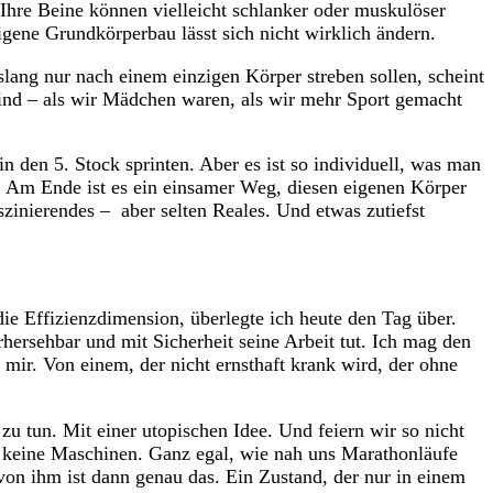
Ihre Beine können vielleicht schlanker oder muskulöser
igene Grundkörperbau lässt sich nicht wirklich ändern.
nslang nur nach einem einzigen Körper streben sollen, scheint
sind – als wir Mädchen waren, als wir mehr Sport gemacht
den 5. Stock sprinten. Aber es ist so individuell, was man
en. Am Ende ist es ein einsamer Weg, diesen eigenen Körper
inierendes – aber selten Reales. Und etwas zutiefst
ie Effizienzdimension, überlegte ich heute den Tag über.
rhersehbar und mit Sicherheit seine Arbeit tut. Ich mag den
ir. Von einem, der nicht ernsthaft krank wird, der ohne
n zu tun. Mit einer utopischen Idee. Und feiern wir so nicht
d keine Maschinen. Ganz egal, wie nah uns Marathonläufe
 von ihm ist dann genau das. Ein Zustand, der nur in einem