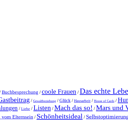
Das echte Leb
coole Frauen
Buchbesprechung
/
/
/
Gastbeitrag
Hu
/
/
Glück
/
/
/
Hausarbeit
Gewaltbeziehung
House of Cards
Mach das so!
Mars und 
Listen
hlungen
/
/
/
/
Liebe
Schönheitsideal
Selbstoptimierun
l vom Elternsein
/
/