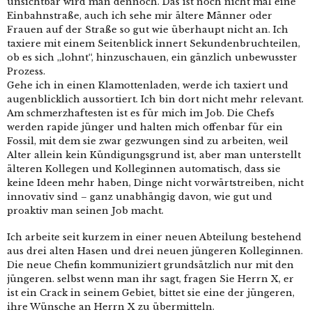
unsichtbar wird man dennoch. Das ist noch nicht mal eine
Einbahnstraße, auch ich sehe mir ältere Männer oder
Frauen auf der Straße so gut wie überhaupt nicht an. Ich
taxiere mit einem Seitenblick innert Sekundenbruchteilen,
ob es sich „lohnt“, hinzuschauen, ein gänzlich unbewusster
Prozess.
Gehe ich in einen Klamottenladen, werde ich taxiert und
augenblicklich aussortiert. Ich bin dort nicht mehr relevant.
Am schmerzhaftesten ist es für mich im Job. Die Chefs
werden rapide jünger und halten mich offenbar für ein
Fossil, mit dem sie zwar gezwungen sind zu arbeiten, weil
Alter allein kein Kündigungsgrund ist, aber man unterstellt
älteren Kollegen und Kolleginnen automatisch, dass sie
keine Ideen mehr haben, Dinge nicht vorwärtstreiben, nicht
innovativ sind – ganz unabhängig davon, wie gut und
proaktiv man seinen Job macht.
Ich arbeite seit kurzem in einer neuen Abteilung bestehend
aus drei alten Hasen und drei neuen jüngeren Kolleginnen.
Die neue Chefin kommuniziert grundsätzlich nur mit den
jüngeren. selbst wenn man ihr sagt, fragen Sie Herrn X, er
ist ein Crack in seinem Gebiet, bittet sie eine der jüngeren,
ihre Wünsche an Herrn X zu übermitteln.