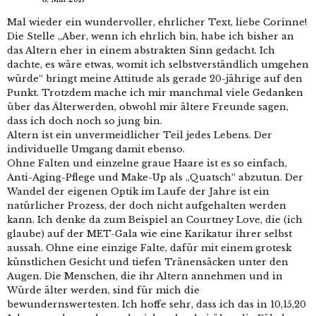
Mal wieder ein wundervoller, ehrlicher Text, liebe Corinne!
Die Stelle „Aber, wenn ich ehrlich bin, habe ich bisher an
das Altern eher in einem abstrakten Sinn gedacht. Ich
dachte, es wäre etwas, womit ich selbstverständlich umgehen
würde“ bringt meine Attitude als gerade 20-jährige auf den
Punkt. Trotzdem mache ich mir manchmal viele Gedanken
über das Älterwerden, obwohl mir ältere Freunde sagen,
dass ich doch noch so jung bin.
Altern ist ein unvermeidlicher Teil jedes Lebens. Der
individuelle Umgang damit ebenso.
Ohne Falten und einzelne graue Haare ist es so einfach,
Anti-Aging-Pflege und Make-Up als „Quatsch“ abzutun. Der
Wandel der eigenen Optik im Laufe der Jahre ist ein
natürlicher Prozess, der doch nicht aufgehalten werden
kann. Ich denke da zum Beispiel an Courtney Love, die (ich
glaube) auf der MET-Gala wie eine Karikatur ihrer selbst
aussah. Ohne eine einzige Falte, dafür mit einem grotesk
künstlichen Gesicht und tiefen Tränensäcken unter den
Augen. Die Menschen, die ihr Altern annehmen und in
Würde älter werden, sind für mich die
bewundernswertesten. Ich hoffe sehr, dass ich das in 10,15,20