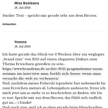
Miss Booleana
18. Juli 2016
Starker Text – spricht mir gerade sehr aus dem Herzen.
Antworten
Yvonne
18. Juli 2016
Ich hatte gerade das Glück vor 6 Wochen über ein weglegtes
„brand eins“ von 2015 auf einen eleganten Diskurs zum
Thema Erwachsen gestoßen zu sein…
https://www.brandeins.de/archiv/2015/pragmatismus/susan-
neiman-im-interview-man-fuehlt-sich-besser-wenn-man-
versucht-die-welt-zu-verbessern/
Und, nachdem meine Pubertät irgendwie fast unbemerkt bis
zum Erreichen meines 45. Lebensjahres andauerte, freue ich
mich jetzt um so mehr es so beschrieben zu finden, wie Du
es tust. Spricht mir aus dem Herzen, das fühlt sich endlich
gut an…:-) Danke!
Und noch eins: weil ich es eben gerade beim Hinschreiben