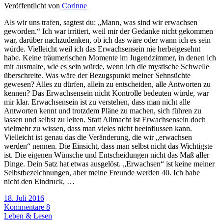
Veröffentlicht von
Corinne
Als wir uns trafen, sagtest du: „Mann, was sind wir erwachsen
geworden.“ Ich war irritiert, weil mir der Gedanke nicht gekommen
war, darüber nachzudenken, ob ich das wäre oder wann ich es sein
würde. Vielleicht weil ich das Erwachsensein nie herbeigesehnt
habe. Keine träumerischen Momente im Jugendzimmer, in denen ich
mir ausmalte, wie es sein würde, wenn ich die mystische Schwelle
überschreite. Was wäre der Bezugspunkt meiner Sehnsüchte
gewesen? Alles zu dürfen, allein zu entscheiden, alle Antworten zu
kennen? Das Erwachsensein nicht Kontrolle bedeuten würde, war
mir klar. Erwachsensein ist zu verstehen, dass man nicht alle
Antworten kennt und trotzdem Pläne zu machen, sich führen zu
lassen und selbst zu leiten. Statt Allmacht ist Erwachsensein doch
vielmehr zu wissen, dass man vieles nicht beeinflussen kann.
Vielleicht ist genau das die Veränderung, die wir „erwachsen
werden“ nennen. Die Einsicht, dass man selbst nicht das Wichtigste
ist. Die eigenen Wünsche und Entscheidungen nicht das Maß aller
Dinge. Dein Satz hat etwas ausgelöst. „Erwachsen“ ist keine meiner
Selbstbezeichnungen, aber meine Freunde werden 40. Ich habe
nicht den Eindruck, …
18. Juli 2016
Kommentare 8
Leben & Lesen