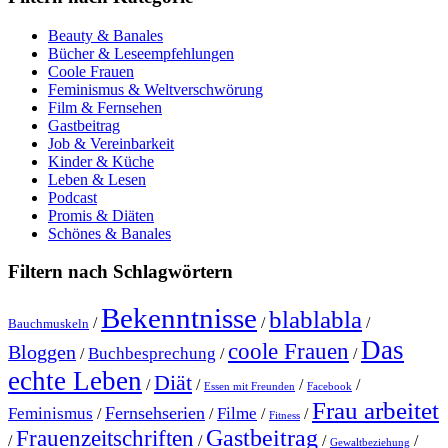
Beauty & Banales
Bücher & Leseempfehlungen
Coole Frauen
Feminismus & Weltverschwörung
Film & Fernsehen
Gastbeitrag
Job & Vereinbarkeit
Kinder & Küche
Leben & Lesen
Podcast
Promis & Diäten
Schönes & Banales
Filtern nach Schlagwörtern
Bekenntnisse
blablabla
/
/
/
Bauchmuskeln
Das
coole Frauen
Bloggen
Buchbesprechung
/
/
/
echte Leben
Diät
/
/
/
/
Essen mit Freunden
Facebook
Frau arbeitet
Fernsehserien
Feminismus
Filme
/
/
/
/
Fitness
Gastbeitrag
Frauenzeitschriften
/
/
/
/
Gewaltbeziehung