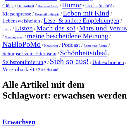
Humor
Glück
/
/
/
/
Iss das (nicht)!
/
Hausarbeit
House of Cards
Leben mit Kind
Klatschpresse
/
/
/
Kosmetikindustrie
Lese- & andere Empfehlungen
Lebensweisheiten
/
/
Mach das so!
Mars und Venus
Listen
/
/
/
Liebe
meine bescheidene Meinung
/
/
/
Meetingtypen
NaBloPoMo
Podcast
/
/
/
/
Newsletter
Ronja von Rönne
Schönheitsideal
Schnipsel vom Elternsein
/
/
Sieh so aus!
Selbstoptimierung
Unbeschrieben
/
/
/
Vereinbarkeit
/
Zieh das an!
Alle Artikel mit dem
Schlagwort:
erwachsen werden
Erwachsen