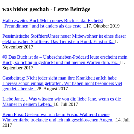
was bisher geschah - Letzte Beiträge
Hallo zweites Buch!
Mein neues Buch ist da. Es heißt
„Freundinnen“ und ist anders als das erste....
17. Oktober 2019
Pessimistische Stofftiere
Unser neuer Mitbewohner ist eines dieser
elektronischen Stofftiere. Das Tier ist ein Hund. Er ist süß...
1.
November 2017
#9 Das Buch ist da – Unbeschrieben-Podcast
Heute erscheint mein
Buch, so richtig in gedruckt und mit meinen Worten drin. Es...
11.
September 2017
Gastbeitrag: Nicht jeder sieht man ihre Krankheit an
Ich habe
Theresa schon einmal getroffen. Wir haben nicht besonders viel
geredet, aber sie...
28. August 2017
Liebe Jane,…
Was wüssten wir von dir, liebe Jane, wenn es die
Männer in deinem Leben...
16. Juli 2017
Beim Frisör
Gestern war ich beim Frisör. Während meine
Wimpernfarbe trocknete und ich mit geschlossenen Augen...
14. Juli
2017