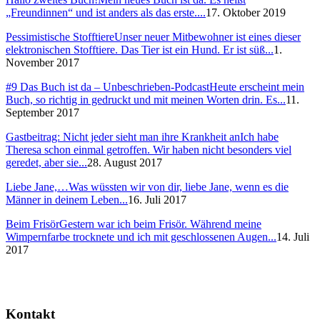
„Freundinnen“ und ist anders als das erste....
17. Oktober 2019
Pessimistische Stofftiere
Unser neuer Mitbewohner ist eines dieser
elektronischen Stofftiere. Das Tier ist ein Hund. Er ist süß...
1.
November 2017
#9 Das Buch ist da – Unbeschrieben-Podcast
Heute erscheint mein
Buch, so richtig in gedruckt und mit meinen Worten drin. Es...
11.
September 2017
Gastbeitrag: Nicht jeder sieht man ihre Krankheit an
Ich habe
Theresa schon einmal getroffen. Wir haben nicht besonders viel
geredet, aber sie...
28. August 2017
Liebe Jane,…
Was wüssten wir von dir, liebe Jane, wenn es die
Männer in deinem Leben...
16. Juli 2017
Beim Frisör
Gestern war ich beim Frisör. Während meine
Wimpernfarbe trocknete und ich mit geschlossenen Augen...
14. Juli
2017
Kontakt