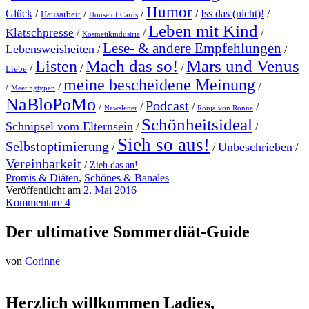
Humor
Glück
/
/
/
/
Iss das (nicht)!
/
Hausarbeit
House of Cards
Leben mit Kind
Klatschpresse
/
/
/
Kosmetikindustrie
Lese- & andere Empfehlungen
Lebensweisheiten
/
/
Mach das so!
Mars und Venus
Listen
/
/
/
Liebe
meine bescheidene Meinung
/
/
/
Meetingtypen
NaBloPoMo
Podcast
/
/
/
/
Newsletter
Ronja von Rönne
Schönheitsideal
Schnipsel vom Elternsein
/
/
Sieh so aus!
Selbstoptimierung
Unbeschrieben
/
/
/
Vereinbarkeit
/
Zieh das an!
Promis & Diäten
,
Schönes & Banales
Veröffentlicht am
2. Mai 2016
Kommentare 4
Der ultimative Sommerdiät-Guide
von
Corinne
Herzlich willkommen Ladies,