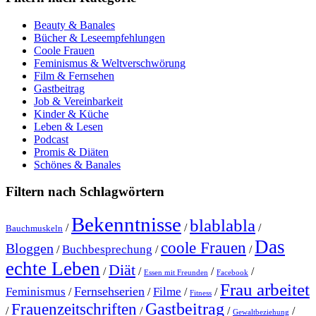
Beauty & Banales
Bücher & Leseempfehlungen
Coole Frauen
Feminismus & Weltverschwörung
Film & Fernsehen
Gastbeitrag
Job & Vereinbarkeit
Kinder & Küche
Leben & Lesen
Podcast
Promis & Diäten
Schönes & Banales
Filtern nach Schlagwörtern
Bekenntnisse
blablabla
/
/
/
Bauchmuskeln
Das
coole Frauen
Bloggen
Buchbesprechung
/
/
/
echte Leben
Diät
/
/
/
/
Essen mit Freunden
Facebook
Frau arbeitet
Fernsehserien
Feminismus
Filme
/
/
/
/
Fitness
Gastbeitrag
Frauenzeitschriften
/
/
/
/
Gewaltbeziehung