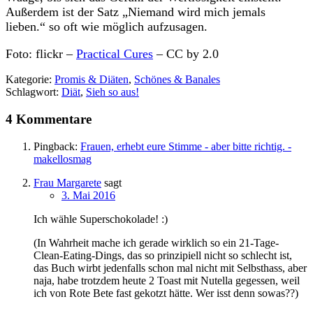
Außerdem ist der Satz „Niemand wird mich jemals
lieben.“ so oft wie möglich aufzusagen.
Foto: flickr –
Practical Cures
– CC by 2.0
Kategorie:
Promis & Diäten
,
Schönes & Banales
Schlagwort:
Diät
,
Sieh so aus!
4 Kommentare
Pingback:
Frauen, erhebt eure Stimme - aber bitte richtig. -
makellosmag
Frau Margarete
sagt
3. Mai 2016
Ich wähle Superschokolade! :)
(In Wahrheit mache ich gerade wirklich so ein 21-Tage-
Clean-Eating-Dings, das so prinzipiell nicht so schlecht ist,
das Buch wirbt jedenfalls schon mal nicht mit Selbsthass, aber
naja, habe trotzdem heute 2 Toast mit Nutella gegessen, weil
ich von Rote Bete fast gekotzt hätte. Wer isst denn sowas??)