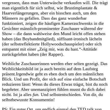
vergessen, dass man Unterwäsche verkaufen will. Die trägt
man eigentlich für sich selbst, wie Brustimplantate &
Haarverlängerungen, aber ein bisschen auch, um den
Männern zu gefallen. Dass das ganz wunderbar
funktioniert, zeigen die häufigen Kameraschwenks in die
Gesichter männlich-prominenter Zuschauer während der
Show – die dann wahlweise den Mund leicht offen stehen
haben (das Boybandmitglied), süffisant-ironisch lächeln
(der selbstreflektierte Hollywoodschauspieler) oder sich
entspannt mit einer „Zeig mir, was du hast.“-Attitüde
zurückgelehnt haben (der Rapper).
Weibliche Zuschauerinnen werden eher selten gezeigt. Das
Weiblichkeitsbild ist ja auch bereits auf dem Laufsteg
präsent.Irgendwie geht es eben doch um den männlichen
Blick. Und um Profit, der sich auf eine einfache Botschaft
reduzieren lässt: Wenn du dieses Etwas trägst, bist du noch
begehrter. Aber unemanzipiert fühlen musst du dich dabei
nicht. Ist ja alles
fun.
Und selbstentschieden. Von dir, du
selbstbewusste Konsumentin!
PS: Ein guter Ort, um endlich einmal den TED talk von