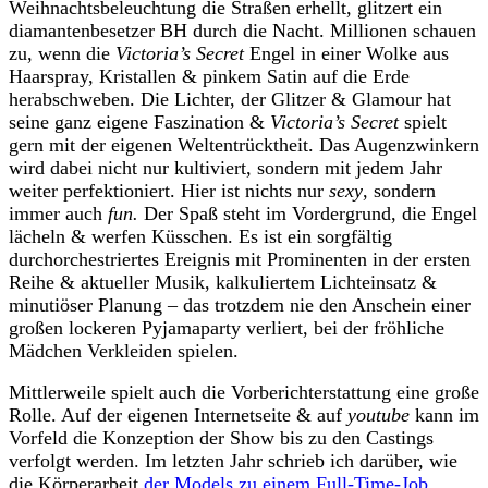
Weihnachtsbeleuchtung die Straßen erhellt, glitzert ein
diamantenbesetzer BH durch die Nacht. Millionen schauen
zu, wenn die
Victoria’s Secret
Engel in einer Wolke aus
Haarspray, Kristallen & pinkem Satin auf die Erde
herabschweben. Die Lichter, der Glitzer & Glamour hat
seine ganz eigene Faszination &
Victoria’s Secret
spielt
gern mit der eigenen Weltentrücktheit. Das Augenzwinkern
wird dabei nicht nur kultiviert, sondern mit jedem Jahr
weiter perfektioniert. Hier ist nichts nur
sexy
, sondern
immer auch
fun.
Der Spaß steht im Vordergrund, die Engel
lächeln & werfen Küsschen. Es ist ein sorgfältig
durchorchestriertes Ereignis mit Prominenten in der ersten
Reihe & aktueller Musik, kalkuliertem Lichteinsatz &
minutiöser Planung – das trotzdem nie den Anschein einer
großen lockeren Pyjamaparty verliert, bei der fröhliche
Mädchen Verkleiden spielen.
Mittlerweile spielt auch die Vorberichterstattung eine große
Rolle. Auf der eigenen Internetseite & auf
youtube
kann im
Vorfeld die Konzeption der Show bis zu den Castings
verfolgt werden. Im letzten Jahr schrieb ich darüber, wie
die Körperarbeit
der Models zu einem Full-Time-Job