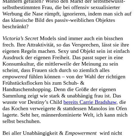
Männern gefallen? Wieso den Markt der selbstbewusst-
selbstbestimmten Frau, die bei offensiv sexualisierter
Werbung die Nase rümpft, ignorieren, indem man sich auf
das klassische Bild des passiv-weiblichen Objektes
beschränkt?
Victoria’s Secret
Models sind immer auch ein bisschen
frech. Ihre Attraktivität, so das Versprechen, lässt sie ihre
eigenen Regeln machen. Sexy und Objekt sein ist einfach
Ausdruck der eigenen Freiheit. Das passt super in eine
Konsumkultur, die mittlerweile der Meinung zu sein
scheint, dass Frauen sich durch so ziemlich alles
empowered
fühlen können – von der Wahl der richtigen
Frühstücksflocken bis zum Schuh- &
Handtaschenshopping. Denn die Größe der eigenen
Sammlung zeigt wie stark & unabhängig frau ist. Das
wusste vor Destiny’s Child
bereits Carrie Bradshaw,
die
das Kochen verweigerte & stattdessen Manolos im Ofen
lagerte. Seht her, männerdominierte Welt, ich kann mich
selbst beschuhen.
Bei aller Unabhängigkeit &
Empowerment
wird nicht