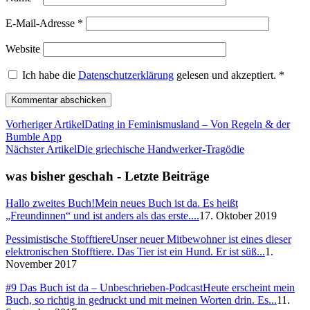
E-Mail-Adresse
*
Website
Ich habe die
Datenschutzerklärung
gelesen und akzeptiert.
*
Vorheriger Artikel
Dating in Feminismusland – Von Regeln & der
Bumble App
Nächster Artikel
Die griechische Handwerker-Tragödie
was bisher geschah - Letzte Beiträge
Hallo zweites Buch!
Mein neues Buch ist da. Es heißt
„Freundinnen“ und ist anders als das erste....
17. Oktober 2019
Pessimistische Stofftiere
Unser neuer Mitbewohner ist eines dieser
elektronischen Stofftiere. Das Tier ist ein Hund. Er ist süß...
1.
November 2017
#9 Das Buch ist da – Unbeschrieben-Podcast
Heute erscheint mein
Buch, so richtig in gedruckt und mit meinen Worten drin. Es...
11.