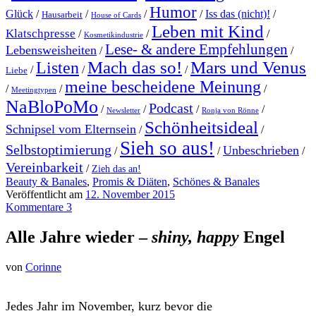
Humor
Glück
/
/
/
/
Iss das (nicht)!
/
Hausarbeit
House of Cards
Leben mit Kind
Klatschpresse
/
/
/
Kosmetikindustrie
Lese- & andere Empfehlungen
Lebensweisheiten
/
/
Mach das so!
Mars und Venus
Listen
/
/
/
Liebe
meine bescheidene Meinung
/
/
/
Meetingtypen
NaBloPoMo
Podcast
/
/
/
/
Newsletter
Ronja von Rönne
Schönheitsideal
Schnipsel vom Elternsein
/
/
Sieh so aus!
Selbstoptimierung
Unbeschrieben
/
/
/
Vereinbarkeit
/
Zieh das an!
Beauty & Banales
,
Promis & Diäten
,
Schönes & Banales
Veröffentlicht am
12. November 2015
Kommentare 3
Alle Jahre wieder –
shiny, happy
Engel
von
Corinne
Jedes Jahr im November, kurz bevor die