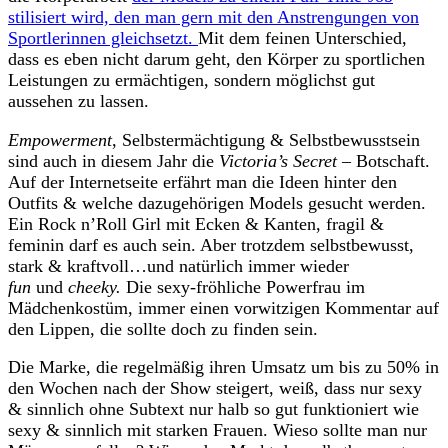
stilisiert wird, den man gern mit den Anstrengungen von
Sportlerinnen gleichsetzt.
Mit dem feinen Unterschied,
dass es eben nicht darum geht, den Körper zu sportlichen
Leistungen zu ermächtigen, sondern möglichst gut
aussehen zu lassen.
Empowerment
, Selbstermächtigung & Selbstbewusstsein
sind auch in diesem Jahr die
Victoria’s Secret
– Botschaft.
Auf der Internetseite erfährt man die Ideen hinter den
Outfits & welche dazugehörigen Models gesucht werden.
Ein Rock n’Roll Girl mit Ecken & Kanten, fragil &
feminin darf es auch sein. Aber trotzdem selbstbewusst,
stark & kraftvoll…und natürlich immer wieder
fun
und
cheeky.
Die sexy-fröhliche Powerfrau im
Mädchenkostüm, immer einen vorwitzigen Kommentar auf
den Lippen, die sollte doch zu finden sein.
Die Marke, die regelmäßig ihren Umsatz um bis zu 50% in
den Wochen nach der Show steigert, weiß, dass nur sexy
& sinnlich ohne Subtext nur halb so gut funktioniert wie
sexy & sinnlich mit starken Frauen. Wieso sollte man nur