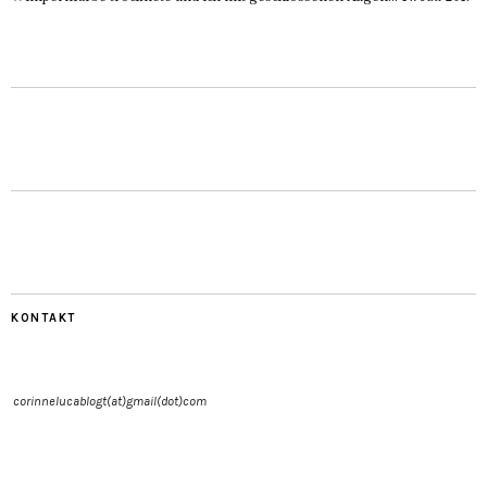
KONTAKT
corinnelucablogt(at)gmail(dot)com