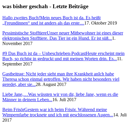
was bisher geschah - Letzte Beiträge
Hallo zweites Buch!
Mein neues Buch ist da. Es heißt
„Freundinnen“ und ist anders als das erste....
17. Oktober 2019
Pessimistische Stofftiere
Unser neuer Mitbewohner ist eines dieser
elektronischen Stofftiere. Das Tier ist ein Hund. Er ist süß...
1.
November 2017
#9 Das Buch ist da – Unbeschrieben-Podcast
Heute erscheint mein
Buch, so richtig in gedruckt und mit meinen Worten drin. Es...
11.
September 2017
Gastbeitrag: Nicht jeder sieht man ihre Krankheit an
Ich habe
Theresa schon einmal getroffen. Wir haben nicht besonders viel
geredet, aber sie...
28. August 2017
Liebe Jane,…
Was wüssten wir von dir, liebe Jane, wenn es die
Männer in deinem Leben...
16. Juli 2017
Beim Frisör
Gestern war ich beim Frisör. Während meine
Wimpernfarbe trocknete und ich mit geschlossenen Augen...
14. Juli
2017