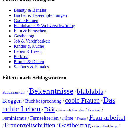
Beauty & Banales
Bücher & Leseempfehlungen
Coole Frauen
Feminismus & Weltverschwörung
Film & Fernsehen
Gastbeitrag
Job & Vereinbarkeit
Kinder & Küche
Leben & Lesen
Podcast
Promis & Diäten
Schönes & Banales
Filtern nach Schlagwörtern
Bekenntnisse
blablabla
/
/
/
Bauchmuskeln
Das
coole Frauen
Bloggen
Buchbesprechung
/
/
/
echte Leben
Diät
/
/
/
/
Essen mit Freunden
Facebook
Frau arbeitet
Fernsehserien
Feminismus
Filme
/
/
/
/
Fitness
Gastbeitrag
Frauenzeitschriften
/
/
/
/
Gewaltbeziehung