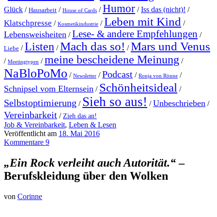
Humor
Glück
/
/
/
/
Iss das (nicht)!
/
Hausarbeit
House of Cards
Leben mit Kind
Klatschpresse
/
/
/
Kosmetikindustrie
Lese- & andere Empfehlungen
Lebensweisheiten
/
/
Mach das so!
Mars und Venus
Listen
/
/
/
Liebe
meine bescheidene Meinung
/
/
/
Meetingtypen
NaBloPoMo
Podcast
/
/
/
/
Newsletter
Ronja von Rönne
Schönheitsideal
Schnipsel vom Elternsein
/
/
Sieh so aus!
Selbstoptimierung
Unbeschrieben
/
/
/
Vereinbarkeit
/
Zieh das an!
Job & Vereinbarkeit
,
Leben & Lesen
Veröffentlicht am
18. Mai 2016
Kommentare 9
„Ein Rock verleiht auch Autorität.“
–
Berufskleidung über den Wolken
von
Corinne