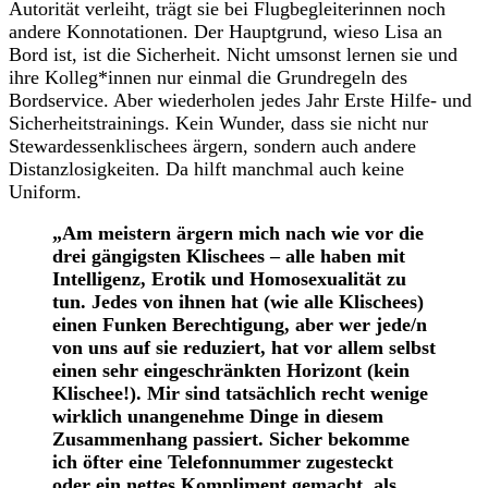
Autorität verleiht, trägt sie bei Flugbegleiterinnen noch
andere Konnotationen. Der Hauptgrund, wieso Lisa an
Bord ist, ist die Sicherheit. Nicht umsonst lernen sie und
ihre Kolleg*innen nur einmal die Grundregeln des
Bordservice. Aber wiederholen jedes Jahr Erste Hilfe- und
Sicherheitstrainings. Kein Wunder, dass sie nicht nur
Stewardessenklischees ärgern, sondern auch andere
Distanzlosigkeiten. Da hilft manchmal auch keine
Uniform.
„Am meistern ärgern mich nach wie vor die
drei gängigsten Klischees – alle haben mit
Intelligenz, Erotik und Homosexualität zu
tun. Jedes von ihnen hat (wie alle Klischees)
einen Funken Berechtigung, aber wer jede/n
von uns auf sie reduziert, hat vor allem selbst
einen sehr eingeschränkten Horizont (kein
Klischee!). Mir sind tatsächlich recht wenige
wirklich unangenehme Dinge in diesem
Zusammenhang passiert. Sicher bekomme
ich öfter eine Telefonnummer zugesteckt
oder ein nettes Kompliment gemacht, als