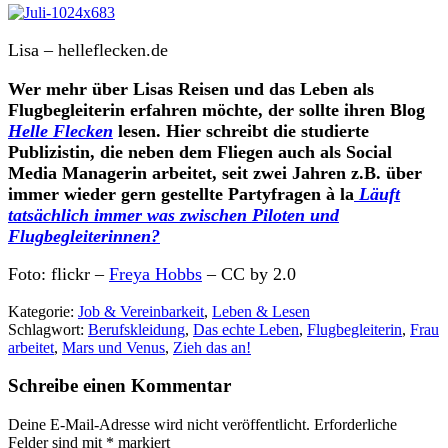
Lisa – helleflecken.de
Wer mehr über Lisas Reisen und das Leben als
Flugbegleiterin erfahren möchte, der sollte ihren Blog
Helle Flecken
lesen. Hier schreibt die studierte
Publizistin, die neben dem Fliegen auch als Social
Media Managerin arbeitet, seit zwei Jahren z.B. über
immer wieder gern gestellte Partyfragen à la
Läuft
tatsächlich immer was zwischen Piloten und
Flugbegleiterinnen?
Foto: flickr –
Freya Hobbs
– CC by 2.0
Kategorie:
Job & Vereinbarkeit
,
Leben & Lesen
Schlagwort:
Berufskleidung
,
Das echte Leben
,
Flugbegleiterin
,
Frau
arbeitet
,
Mars und Venus
,
Zieh das an!
Schreibe einen Kommentar
Deine E-Mail-Adresse wird nicht veröffentlicht.
Erforderliche
Felder sind mit
*
markiert