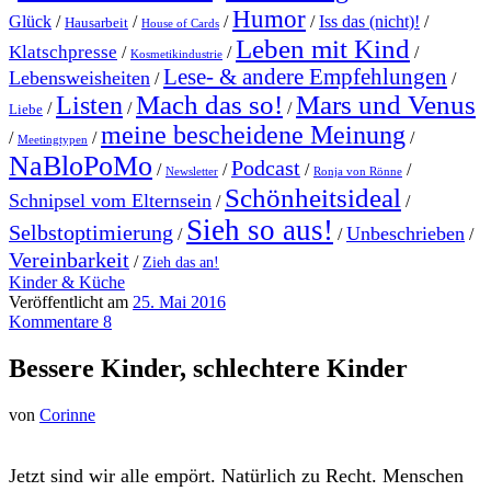
Humor
Glück
/
/
/
/
Iss das (nicht)!
/
Hausarbeit
House of Cards
Leben mit Kind
Klatschpresse
/
/
/
Kosmetikindustrie
Lese- & andere Empfehlungen
Lebensweisheiten
/
/
Mach das so!
Mars und Venus
Listen
/
/
/
Liebe
meine bescheidene Meinung
/
/
/
Meetingtypen
NaBloPoMo
Podcast
/
/
/
/
Newsletter
Ronja von Rönne
Schönheitsideal
Schnipsel vom Elternsein
/
/
Sieh so aus!
Selbstoptimierung
Unbeschrieben
/
/
/
Vereinbarkeit
/
Zieh das an!
Kinder & Küche
Veröffentlicht am
25. Mai 2016
Kommentare 8
Bessere Kinder, schlechtere Kinder
von
Corinne
J
etzt sind wir alle empört. Natürlich zu Recht. Menschen