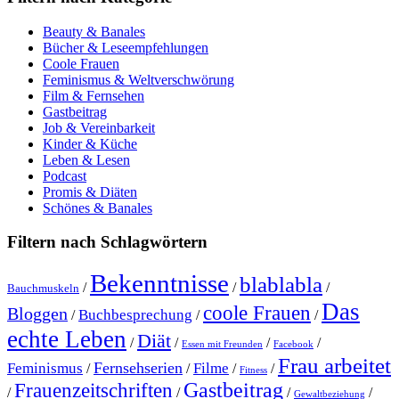
Beauty & Banales
Bücher & Leseempfehlungen
Coole Frauen
Feminismus & Weltverschwörung
Film & Fernsehen
Gastbeitrag
Job & Vereinbarkeit
Kinder & Küche
Leben & Lesen
Podcast
Promis & Diäten
Schönes & Banales
Filtern nach Schlagwörtern
Bekenntnisse
blablabla
/
/
/
Bauchmuskeln
Das
coole Frauen
Bloggen
Buchbesprechung
/
/
/
echte Leben
Diät
/
/
/
/
Essen mit Freunden
Facebook
Frau arbeitet
Fernsehserien
Feminismus
Filme
/
/
/
/
Fitness
Gastbeitrag
Frauenzeitschriften
/
/
/
/
Gewaltbeziehung