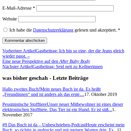
E-Mail-Adresse
*
Website
Ich habe die
Datenschutzerklärung
gelesen und akzeptiert.
*
Vorheriger Artikel
Gastbeitrag: Ich bin so eine, der die Jeans gleich
wieder passt. –
Eine neue Perspektive auf den
After Baby Body
Nächster Artikel
Gastbeitrag: Seid nett zu Kellnerinnen
was bisher geschah - Letzte Beiträge
Hallo zweites Buch!
Mein neues Buch ist da. Es heißt
„Freundinnen“ und ist anders als das erste....
17. Oktober 2019
Pessimistische Stofftiere
Unser neuer Mitbewohner ist eines dieser
elektronischen Stofftiere. Das Tier ist ein Hund. Er ist süß...
1.
November 2017
#9 Das Buch ist da – Unbeschrieben-Podcast
Heute erscheint mein
Buch, so richtig in gedruckt und mit meinen Worten drin. Es...
11.