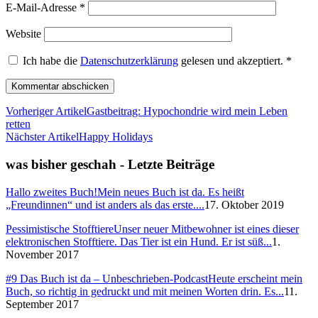
E-Mail-Adresse
*
Website
Ich habe die
Datenschutzerklärung
gelesen und akzeptiert.
*
Vorheriger Artikel
Gastbeitrag: Hypochondrie wird mein Leben
retten
Nächster Artikel
Happy Holidays
was bisher geschah - Letzte Beiträge
Hallo zweites Buch!
Mein neues Buch ist da. Es heißt
„Freundinnen“ und ist anders als das erste....
17. Oktober 2019
Pessimistische Stofftiere
Unser neuer Mitbewohner ist eines dieser
elektronischen Stofftiere. Das Tier ist ein Hund. Er ist süß...
1.
November 2017
#9 Das Buch ist da – Unbeschrieben-Podcast
Heute erscheint mein
Buch, so richtig in gedruckt und mit meinen Worten drin. Es...
11.
September 2017