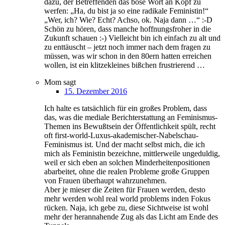
dazu, der Betreffenden das böse Wort an Kopf zu
werfen: „Ha, du bist ja so eine radikale Feministin!“
„Wer, ich? Wie? Echt? Achso, ok. Naja dann …“ :-D
Schön zu hören, dass manche hoffnungsfroher in die
Zukunft schauen :-) Vielleicht bin ich einfach zu alt und
zu enttäuscht – jetzt noch immer nach dem fragen zu
müssen, was wir schon in den 80ern hatten erreichen
wollen, ist ein klitzekleines bißchen frustrierend …
Mom
sagt
15. Dezember 2016
Ich halte es tatsächlich für ein großes Problem, dass
das, was die mediale Berichterstattung an Feminismus-
Themen ins Bewußtsein der Öffentlichkeit spült, recht
oft first-world-Luxus-akademischer-Nabelschau-
Feminismus ist. Und der macht selbst mich, die ich
mich als Feministin bezeichne, mittlerweile ungeduldig,
weil er sich eben an solchen Minderheitenpositionen
abarbeitet, ohne die realen Probleme große Gruppen
von Frauen überhaupt wahrzunehmen.
Aber je mieser die Zeiten für Frauen werden, desto
mehr werden wohl real world problems inden Fokus
rücken. Naja, ich gebe zu, diese Sichtweise ist wohl
mehr der herannahende Zug als das Licht am Ende des