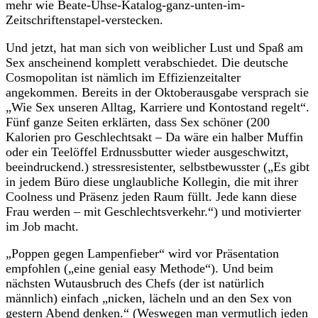
mehr wie Beate-Uhse-Katalog-ganz-unten-im-
Zeitschriftenstapel-verstecken.
Und jetzt, hat man sich von weiblicher Lust und Spaß am
Sex anscheinend komplett verabschiedet. Die deutsche
Cosmopolitan ist nämlich im Effizienzeitalter
angekommen. Bereits in der Oktoberausgabe versprach sie
„Wie Sex unseren Alltag, Karriere und Kontostand regelt“.
Fünf ganze Seiten erklärten, dass Sex schöner (200
Kalorien pro Geschlechtsakt – Da wäre ein halber Muffin
oder ein Teelöffel Erdnussbutter wieder ausgeschwitzt,
beeindruckend.) stressresistenter, selbstbewusster („Es gibt
in jedem Büro diese unglaubliche Kollegin, die mit ihrer
Coolness und Präsenz jeden Raum füllt. Jede kann diese
Frau werden – mit Geschlechtsverkehr.“) und motivierter
im Job macht.
„Poppen gegen Lampenfieber“ wird vor Präsentation
empfohlen („eine genial easy Methode“). Und beim
nächsten Wutausbruch des Chefs (der ist natürlich
männlich) einfach „nicken, lächeln und an den Sex von
gestern Abend denken.“ (Weswegen man vermutlich jeden