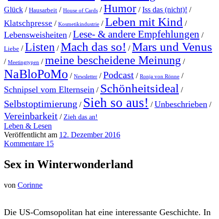
Humor
Glück
/
/
/
/
Iss das (nicht)!
/
Hausarbeit
House of Cards
Leben mit Kind
Klatschpresse
/
/
/
Kosmetikindustrie
Lese- & andere Empfehlungen
Lebensweisheiten
/
/
Mach das so!
Mars und Venus
Listen
/
/
/
Liebe
meine bescheidene Meinung
/
/
/
Meetingtypen
NaBloPoMo
Podcast
/
/
/
/
Newsletter
Ronja von Rönne
Schönheitsideal
Schnipsel vom Elternsein
/
/
Sieh so aus!
Selbstoptimierung
Unbeschrieben
/
/
/
Vereinbarkeit
/
Zieh das an!
Leben & Lesen
Veröffentlicht am
12. Dezember 2016
Kommentare 15
Sex in Winterwonderland
von
Corinne
D
ie US-Comsopolitan hat eine interessante Geschichte. In