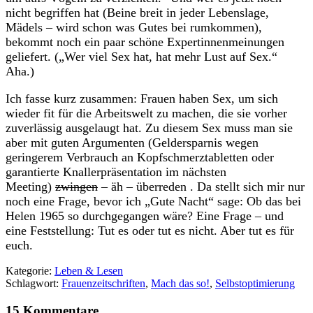
nicht begriffen hat (Beine breit in jeder Lebenslage,
Mädels – wird schon was Gutes bei rumkommen),
bekommt noch ein paar schöne Expertinnenmeinungen
geliefert. („Wer viel Sex hat, hat mehr Lust auf Sex.“
Aha.)
Ich fasse kurz zusammen: Frauen haben Sex, um sich
wieder fit für die Arbeitswelt zu machen, die sie vorher
zuverlässig ausgelaugt hat. Zu diesem Sex muss man sie
aber mit guten Argumenten (Geldersparnis wegen
geringerem Verbrauch an Kopfschmerztabletten oder
garantierte Knallerpräsentation im nächsten
Meeting)
zwingen
– äh – überreden . Da stellt sich mir nur
noch eine Frage, bevor ich „Gute Nacht“ sage: Ob das bei
Helen 1965 so durchgegangen wäre? Eine Frage – und
eine Feststellung: Tut es oder tut es nicht. Aber tut es für
euch.
Kategorie:
Leben & Lesen
Schlagwort:
Frauenzeitschriften
,
Mach das so!
,
Selbstoptimierung
15 Kommentare