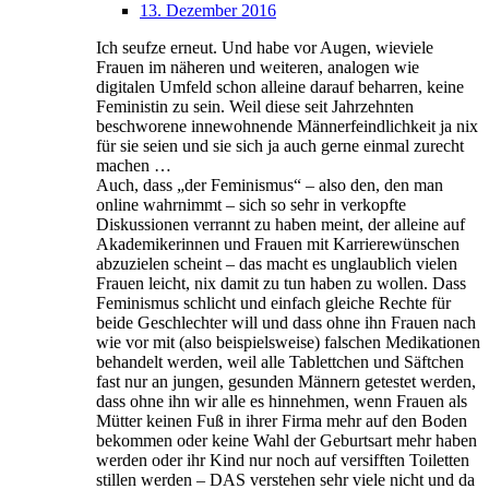
13. Dezember 2016
Ich seufze erneut. Und habe vor Augen, wieviele
Frauen im näheren und weiteren, analogen wie
digitalen Umfeld schon alleine darauf beharren, keine
Feministin zu sein. Weil diese seit Jahrzehnten
beschworene innewohnende Männerfeindlichkeit ja nix
für sie seien und sie sich ja auch gerne einmal zurecht
machen …
Auch, dass „der Feminismus“ – also den, den man
online wahrnimmt – sich so sehr in verkopfte
Diskussionen verrannt zu haben meint, der alleine auf
Akademikerinnen und Frauen mit Karrierewünschen
abzuzielen scheint – das macht es unglaublich vielen
Frauen leicht, nix damit zu tun haben zu wollen. Dass
Feminismus schlicht und einfach gleiche Rechte für
beide Geschlechter will und dass ohne ihn Frauen nach
wie vor mit (also beispielsweise) falschen Medikationen
behandelt werden, weil alle Tablettchen und Säftchen
fast nur an jungen, gesunden Männern getestet werden,
dass ohne ihn wir alle es hinnehmen, wenn Frauen als
Mütter keinen Fuß in ihrer Firma mehr auf den Boden
bekommen oder keine Wahl der Geburtsart mehr haben
werden oder ihr Kind nur noch auf versifften Toiletten
stillen werden – DAS verstehen sehr viele nicht und da