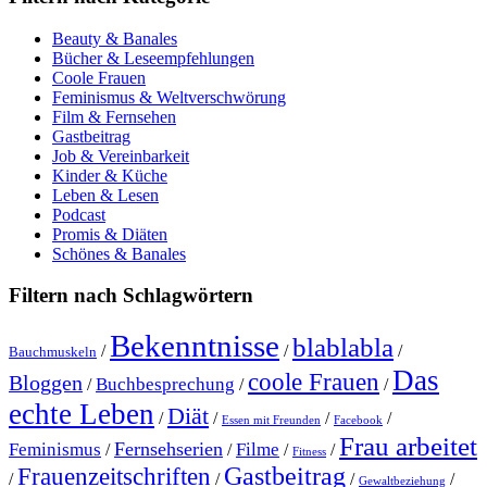
Beauty & Banales
Bücher & Leseempfehlungen
Coole Frauen
Feminismus & Weltverschwörung
Film & Fernsehen
Gastbeitrag
Job & Vereinbarkeit
Kinder & Küche
Leben & Lesen
Podcast
Promis & Diäten
Schönes & Banales
Filtern nach Schlagwörtern
Bekenntnisse
blablabla
/
/
/
Bauchmuskeln
Das
coole Frauen
Bloggen
Buchbesprechung
/
/
/
echte Leben
Diät
/
/
/
/
Essen mit Freunden
Facebook
Frau arbeitet
Fernsehserien
Feminismus
Filme
/
/
/
/
Fitness
Gastbeitrag
Frauenzeitschriften
/
/
/
/
Gewaltbeziehung