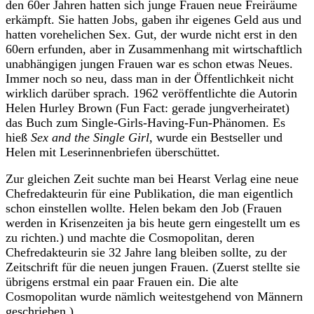
den 60er Jahren hatten sich junge Frauen neue Freiräume
erkämpft. Sie hatten Jobs, gaben ihr eigenes Geld aus und
hatten vorehelichen Sex. Gut, der wurde nicht erst in den
60ern erfunden, aber in Zusammenhang mit wirtschaftlich
unabhängigen jungen Frauen war es schon etwas Neues.
Immer noch so neu, dass man in der Öffentlichkeit nicht
wirklich darüber sprach. 1962 veröffentlichte die Autorin
Helen Hurley Brown (Fun Fact: gerade jungverheiratet)
das Buch zum Single-Girls-Having-Fun-Phänomen. Es
hieß
Sex and the Single Girl
, wurde ein Bestseller und
Helen mit Leserinnenbriefen überschüttet.
Zur gleichen Zeit suchte man bei Hearst Verlag eine neue
Chefredakteurin für eine Publikation, die man eigentlich
schon einstellen wollte. Helen bekam den Job (Frauen
werden in Krisenzeiten ja bis heute gern eingestellt um es
zu richten.) und machte die Cosmopolitan, deren
Chefredakteurin sie 32 Jahre lang bleiben sollte, zu der
Zeitschrift für die neuen jungen Frauen. (Zuerst stellte sie
übrigens erstmal ein paar Frauen ein. Die alte
Cosmopolitan wurde nämlich weitestgehend von Männern
geschrieben.)