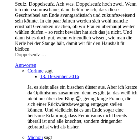
Seufz. Doppelseufz. Ach was, Doppelseufz hoch zwei. Wenn
ich mich so umschaue, dann befürche ich, dass dieses
Geschreibsel am Ende avantgardistisch und zukunftsweisend
sein könnte. In ein paar Jahren werden sich wohl manche
ernsthaft Gedanken machen, ob wir Frauen überhaupt weiter
wählen dürfen – so recht bewährt hat sich das ja nicht. Und
dann ist es doch gut, wenn wir endlich wissen, wie man die
Kerle bei der Stange hält, damit wir für den Haushalt fit
bleiben.
Doppelseufz …
Antworten
Corinne
sagt
13. Dezember 2016
Ja, es sieht alles ein bisschen düster aus. Aber ich kratze
da Optimismus zusammen, denn es gibt ja, das weiß ich
nicht nur über den Blog 😉, genug kluge Frauen, die
sich einer Rückwärtsbewegung entgegen stellen
können. Und vielleicht ist es am Ende sogar eine
heilsame Erfahrung, dass Feminismus nicht bereits
überall ist und alle knechtet, sondern dringender
gebrauchst wird als bisher.
Michou
sagt