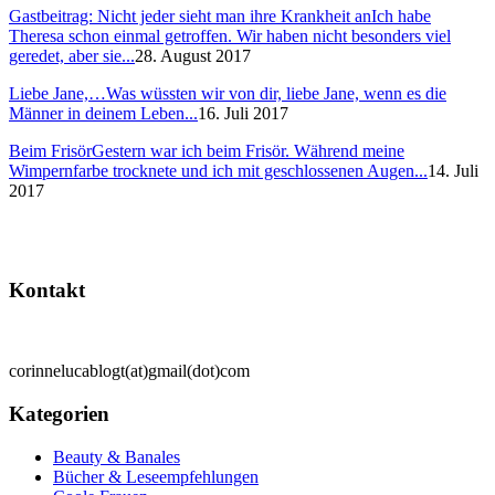
Gastbeitrag: Nicht jeder sieht man ihre Krankheit an
Ich habe
Theresa schon einmal getroffen. Wir haben nicht besonders viel
geredet, aber sie...
28. August 2017
Liebe Jane,…
Was wüssten wir von dir, liebe Jane, wenn es die
Männer in deinem Leben...
16. Juli 2017
Beim Frisör
Gestern war ich beim Frisör. Während meine
Wimpernfarbe trocknete und ich mit geschlossenen Augen...
14. Juli
2017
Kontakt
corinnelucablogt(at)gmail(dot)com
Kategorien
Beauty & Banales
Bücher & Leseempfehlungen