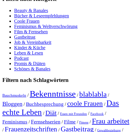
Beauty & Banales
Bücher & Leseempfehlungen
Coole Frauen
Feminismus & Weltverschwörung
Film & Fernsehen
Gastbeitrag
Job & Vereinbarkeit
Kinder & Küche
Leben & Lesen
Podcast
Promis & Diäten
Schönes & Banales
Filtern nach Schlagwörtern
Bekenntnisse
blablabla
/
/
/
Bauchmuskeln
Das
coole Frauen
Bloggen
Buchbesprechung
/
/
/
echte Leben
Diät
/
/
/
/
Essen mit Freunden
Facebook
Frau arbeitet
Fernsehserien
Feminismus
Filme
/
/
/
/
Fitness
Gastbeitrag
Frauenzeitschriften
/
/
/
/
Gewaltbeziehung