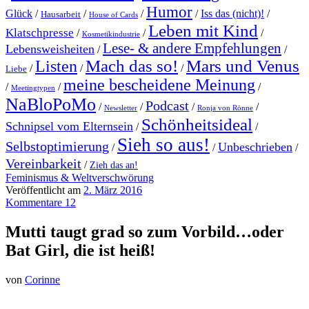
Humor
Glück
/
/
/
/
Iss das (nicht)!
/
Hausarbeit
House of Cards
Leben mit Kind
Klatschpresse
/
/
/
Kosmetikindustrie
Lese- & andere Empfehlungen
Lebensweisheiten
/
/
Mach das so!
Mars und Venus
Listen
/
/
/
Liebe
meine bescheidene Meinung
/
/
/
Meetingtypen
NaBloPoMo
Podcast
/
/
/
/
Newsletter
Ronja von Rönne
Schönheitsideal
Schnipsel vom Elternsein
/
/
Sieh so aus!
Selbstoptimierung
Unbeschrieben
/
/
/
Vereinbarkeit
/
Zieh das an!
Feminismus & Weltverschwörung
Veröffentlicht am
2. März 2016
Kommentare 12
Mutti taugt grad so zum Vorbild…oder
Bat Girl, die ist heiß!
von
Corinne