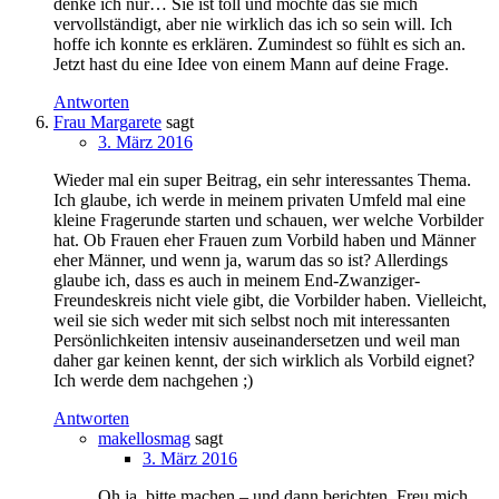
denke ich nur… Sie ist toll und möchte das sie mich
vervollständigt, aber nie wirklich das ich so sein will. Ich
hoffe ich konnte es erklären. Zumindest so fühlt es sich an.
Jetzt hast du eine Idee von einem Mann auf deine Frage.
Antworten
Frau Margarete
sagt
3. März 2016
Wieder mal ein super Beitrag, ein sehr interessantes Thema.
Ich glaube, ich werde in meinem privaten Umfeld mal eine
kleine Fragerunde starten und schauen, wer welche Vorbilder
hat. Ob Frauen eher Frauen zum Vorbild haben und Männer
eher Männer, und wenn ja, warum das so ist? Allerdings
glaube ich, dass es auch in meinem End-Zwanziger-
Freundeskreis nicht viele gibt, die Vorbilder haben. Vielleicht,
weil sie sich weder mit sich selbst noch mit interessanten
Persönlichkeiten intensiv auseinandersetzen und weil man
daher gar keinen kennt, der sich wirklich als Vorbild eignet?
Ich werde dem nachgehen ;)
Antworten
makellosmag
sagt
3. März 2016
Oh ja, bitte machen – und dann berichten. Freu mich