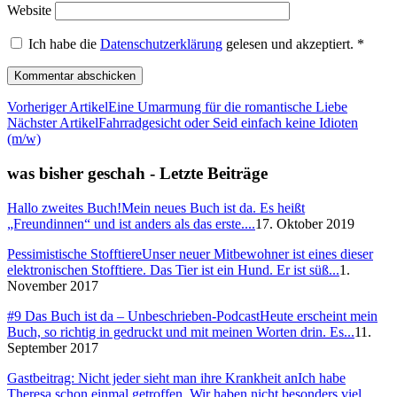
Website
Ich habe die
Datenschutzerklärung
gelesen und akzeptiert.
*
Vorheriger Artikel
Eine Umarmung für die romantische Liebe
Nächster Artikel
Fahrradgesicht oder Seid einfach keine Idioten
(m/w)
was bisher geschah - Letzte Beiträge
Hallo zweites Buch!
Mein neues Buch ist da. Es heißt
„Freundinnen“ und ist anders als das erste....
17. Oktober 2019
Pessimistische Stofftiere
Unser neuer Mitbewohner ist eines dieser
elektronischen Stofftiere. Das Tier ist ein Hund. Er ist süß...
1.
November 2017
#9 Das Buch ist da – Unbeschrieben-Podcast
Heute erscheint mein
Buch, so richtig in gedruckt und mit meinen Worten drin. Es...
11.
September 2017
Gastbeitrag: Nicht jeder sieht man ihre Krankheit an
Ich habe
Theresa schon einmal getroffen. Wir haben nicht besonders viel