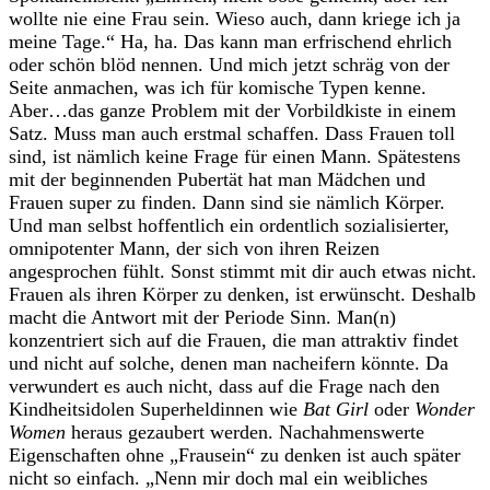
wollte nie eine Frau sein. Wieso auch, dann kriege ich ja
meine Tage.“ Ha, ha. Das kann man erfrischend ehrlich
oder schön blöd nennen. Und mich jetzt schräg von der
Seite anmachen, was ich für komische Typen kenne.
Aber…das ganze Problem mit der Vorbildkiste in einem
Satz. Muss man auch erstmal schaffen. Dass Frauen toll
sind, ist nämlich keine Frage für einen Mann. Spätestens
mit der beginnenden Pubertät hat man Mädchen und
Frauen super zu finden. Dann sind sie nämlich Körper.
Und man selbst hoffentlich ein ordentlich sozialisierter,
omnipotenter Mann, der sich von ihren Reizen
angesprochen fühlt. Sonst stimmt mit dir auch etwas nicht.
Frauen als ihren Körper zu denken, ist erwünscht. Deshalb
macht die Antwort mit der Periode Sinn. Man(n)
konzentriert sich auf die Frauen, die man attraktiv findet
und nicht auf solche, denen man nacheifern könnte. Da
verwundert es auch nicht, dass auf die Frage nach den
Kindheitsidolen Superheldinnen wie
Bat Girl
oder
Wonder
Women
heraus gezaubert werden. Nachahmenswerte
Eigenschaften ohne „Frausein“ zu denken ist auch später
nicht so einfach. „Nenn mir doch mal ein weibliches