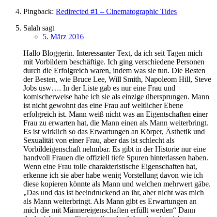
Pingback:
Redirected #1 – Cinematographic Tides
Salah
sagt
5. März 2016
Hallo Bloggerin. Interessanter Text, da ich seit Tagen mich
mit Vorbildern beschäftige. Ich ging verschiedene Personen
durch die Erfolgreich waren, indem was sie tun. Die Besten
der Besten, wie Bruce Lee, Will Smith, Napoleom Hill, Steve
Jobs usw…. In der Liste gab es nur eine Frau und
komischerweise habe ich sie als einzige übersprungen. Mann
ist nicht gewohnt das eine Frau auf weltlicher Ebene
erfolgreich ist. Mann weiß nicht was an Eigentschaften einer
Frau zu erwarten hat, die Mann einen als Mann weiterbringt.
Es ist wirklich so das Erwartungen an Körper, Ästhetik und
Sexualität von einer Frau, aber das ist schlecht als
Vorbildeigenschaft nehmbar. Es gibt in der Historie nur eine
handvoll Frauen die offiziell tiefe Spuren hinterlassen haben.
Wenn eine Frau tolle charakteristische Eigenschaften hat,
erkenne ich sie aber habe wenig Vorstellung davon wie ich
diese kopieren könnte als Mann und welchen mehrwert gäbe.
„Das und das ist beeindruckend an ihr, aber nicht was mich
als Mann weiterbringt. Als Mann gibt es Erwartungen an
mich die mit Männereigenschaften erfüllt werden“ Dann