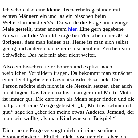
Ich schob also eine kleine Recherchefragestunde mit
echten Männern ein und las ein bisschen beim
Welterklärdienst
reddit
.
Da wurde die Frage auch einige
Male gestellt, unter anderem
hier
. Eine gern gegebene
Antwort auf die Vorbild-Frage bei Menschen über 30 ist
übrigens, dass man keines hat. Heute ist man sich selbst
genug und anderen nachzueifern scheint ein Zeichen von
Schwäche. Das half mir aber nicht weiter.
Also ein bisschen tiefer bohren und explizit nach
weiblichen Vorbildern fragen. Da bekommt man zunächst
einen leicht gehetzten Gesichtsausdruck zurück. Die
Person möchte sich nicht in die Nesseln setzten aber auch
nicht lügen. Das Dilemma löst man gern mit Mutti. Mutti
ist immer gut. Die darf man als Mann super finden und die
hat ja auch eine Menge geleistet. „Ja, Mutti ist schön und
gut,“ sage ich „aber ich meine etwas Anderes. Jemand, der
man sein wollte, als man Kind war zum Beispiel.“
Die erneute Frage versorgt mich mit einer schönen
Spontaneinsicht: „Ehrlich, nicht böse gemeint, aber ich