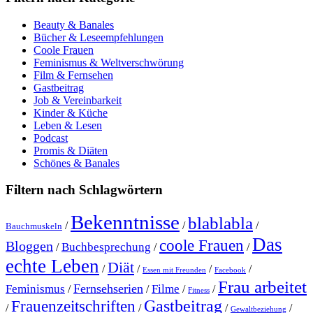
Beauty & Banales
Bücher & Leseempfehlungen
Coole Frauen
Feminismus & Weltverschwörung
Film & Fernsehen
Gastbeitrag
Job & Vereinbarkeit
Kinder & Küche
Leben & Lesen
Podcast
Promis & Diäten
Schönes & Banales
Filtern nach Schlagwörtern
Bekenntnisse
blablabla
/
/
/
Bauchmuskeln
Das
coole Frauen
Bloggen
Buchbesprechung
/
/
/
echte Leben
Diät
/
/
/
/
Essen mit Freunden
Facebook
Frau arbeitet
Fernsehserien
Feminismus
Filme
/
/
/
/
Fitness
Gastbeitrag
Frauenzeitschriften
/
/
/
/
Gewaltbeziehung