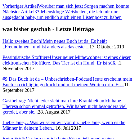
Vorheriger Artikel
Worüber man sich jetzt Sorgen machen könnte
Nächster Artikel
33 lebenskluge Weisheiten, die ich mir nur
ausgedacht habe, um endlich auch einen Listenpost zu haben
was bisher geschah - Letzte Beiträge
Hallo zweites Buch!
Mein neues Buch ist da. Es heißt
„Freundinnen“ und ist anders als das erste....
17. Oktober 2019
Pessimistische Stofftiere
Unser neuer Mitbewohner ist eines dieser
elektronischen Stofftiere. Das Tier ist ein Hund. Er ist süß...
1.
November 2017
#9 Das Buch ist da – Unbeschrieben-Podcast
Heute erscheint mein
Buch, so richtig in gedruckt und mit meinen Worten drin. Es...
11.
September 2017
Gastbeitrag: Nicht jeder sieht man ihre Krankheit an
Ich habe
Theresa schon einmal getroffen. Wir haben nicht besonders viel
geredet, aber sie...
28. August 2017
Liebe Jane,…
Was wüssten wir von dir, liebe Jane, wenn es die
Männer in deinem Leben...
16. Juli 2017
Beim Frisör
Gestern war ich beim Frisör. Während meine