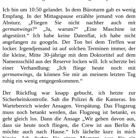
Ich bin um 10:50 gelandet. In dem Büroturm gab es wenig
Empfang. In der Mittagspause erzählte jemand von dem
Absturz. „Fliegen Sie nicht nachher auch mit
germanwings
?“ „Ja, warum?“ „Eine Maschine ist
abgestürzt.“ Ich habe keine Datenflat, ich habe nicht
angefangen zu googeln. Der Ton bei dem Treffen war
locker. Irgendjemand ist auf solchen Terminen immer, der
die kleine, Mitte 30-jährige mit dem Doktortitel auf dem
Namensschild aus der Reserve locken will. Ich scherzte bei
einer Verhandlung: „Ich fliege heute noch mit
germanwings,
da können Sie mir an meinem letzten Tag
ruhig ein wenig entgegenkommen.“
Der Rückflug war knapp gebucht, ich hetzte zur
Sicherheitskontrolle. Sah die Polizei & die Kameras. Im
Wartebereich wieder Ansagen. Verspätung. Das Flugzeug
muss noch betankt werden, das Flugzeug ist betankt, es
geht gleich los. Dann die Ansage „Wir gehen davon aus,
dass sie heute noch fliegen, die Crew ist aus Berlin &
möchte auch nach Hause.“ Ich lächelte kurz in mich
hinein. Ich dachte für einen Moment, was für ein