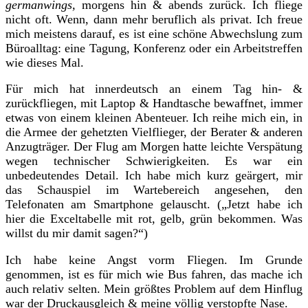
germanwings,
morgens hin & abends zurück. Ich fliege
nicht oft. Wenn, dann mehr beruflich als privat. Ich freue
mich meistens darauf, es ist eine schöne Abwechslung zum
Büroalltag: eine Tagung, Konferenz oder ein Arbeitstreffen
wie dieses Mal.
Für mich hat innerdeutsch an einem Tag hin- &
zurückfliegen, mit Laptop & Handtasche bewaffnet, immer
etwas von einem kleinen Abenteuer. Ich reihe mich ein, in
die Armee der gehetzten Vielflieger, der Berater & anderen
Anzugträger. Der Flug am Morgen hatte leichte Verspätung
wegen technischer Schwierigkeiten. Es war ein
unbedeutendes Detail. Ich habe mich kurz geärgert, mir
das Schauspiel im Wartebereich angesehen, den
Telefonaten am Smartphone gelauscht. („Jetzt habe ich
hier die Exceltabelle mit rot, gelb, grün bekommen. Was
willst du mir damit sagen?“)
Ich habe keine Angst vorm Fliegen. Im Grunde
genommen, ist es für mich wie Bus fahren, das mache ich
auch relativ selten. Mein größtes Problem auf dem Hinflug
war der Druckausgleich & meine völlig verstopfte Nase.