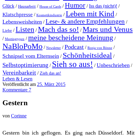
Humor
Glück
/
/
/
/
Iss das (nicht)!
/
Hausarbeit
House of Cards
Leben mit Kind
Klatschpresse
/
/
/
Kosmetikindustrie
Lese- & andere Empfehlungen
Lebensweisheiten
/
/
Mach das so!
Mars und Venus
Listen
/
/
/
Liebe
meine bescheidene Meinung
/
/
/
Meetingtypen
NaBloPoMo
Podcast
/
/
/
/
Newsletter
Ronja von Rönne
Schönheitsideal
Schnipsel vom Elternsein
/
/
Sieh so aus!
Selbstoptimierung
Unbeschrieben
/
/
/
Vereinbarkeit
/
Zieh das an!
Leben & Lesen
Veröffentlicht am
25. März 2015
Kommentare 7
Gestern
von
Corinne
Gestern bin ich geflogen. Es ging nach Düsseldorf. Mit