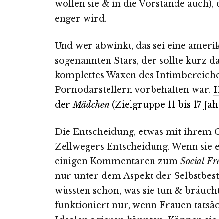
wollen sie & in die Vorstände auch),
enger wird.
Und wer abwinkt, das sei eine ameri
sogenannten Stars, der sollte kurz 
komplettes Waxen des Intimbereiche
Pornodarstellern vorbehalten war.
H
der
Mädchen
(Zielgruppe 11 bis 17 Ja
Die Entscheidung, etwas mit ihrem G
Zellwegers Entscheidung. Wenn sie es
einigen Kommentaren zum
Social Fr
nur unter dem Aspekt der Selbstbe
wüssten schon, was sie tun & bräuch
funktioniert nur, wenn Frauen tatsä