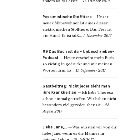
anders als das erste....
17. Oktober 2019
Pessimistische Stofftiere
Unser
neuer Mitbewohner ist eines dieser
elektronischen Stofftiere. Das Tier ist
ein Hund. Er ist süß...
1. November 2017
#9 Das Buch ist da – Unbeschrieben-
Podcast
Heute erscheint mein Buch,
so richtig in gedruckt und mit meinen
Worten drin. Es...
11. September 2017
Gastbeitrag: Nicht jeder sieht man
ihre Krankheit an
Ich habe Theresa
schon einmal getroffen. Wir haben nicht
besonders viel geredet, aber sie...
28.
August 2017
Liebe Jane,…
Was wüssten wir von dir,
liebe Jane, wenn es die Männer in
deinem Leben...
16. Juli 2017