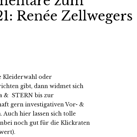
mentare zum
21: Renée Zellwegers
e Kleiderwahl oder
chten gibt, dann widmet sich
la & STERN bis zur
ft gern investigativen Vor- &
Auch hier lassen sich tolle
nbei noch gut für die Klickraten
wert).