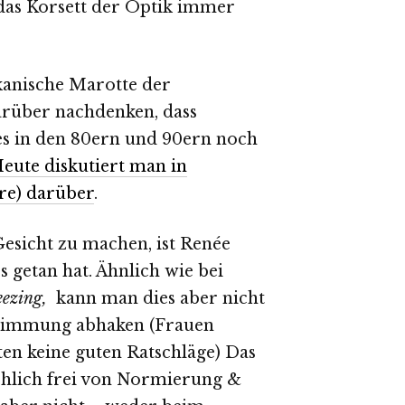
 das Korsett der Optik immer
kanische Marotte der
darüber nachdenken, dass
s in den 80ern und 90ern noch
eute diskutiert man in
hre) darüber
.
esicht zu machen, ist Renée
 getan hat. Ähnlich wie bei
eezing,
kann man dies aber nicht
stimmung abhaken (Frauen
ten keine guten Ratschläge) Das
chlich frei von Normierung &