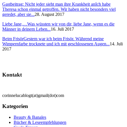
Gastbeitrag: Nicht jeder sieht man ihre Krankheit an
Ich habe
Theresa schon einmal getroffen. Wir haben nicht besonders viel
geredet, aber sie...
28. August 2017
Liebe Jane,…
Was wüssten wir von dir, liebe Jane, wenn es die
Männer in deinem Leben...
16. Juli 2017
Beim Frisör
Gestern war ich beim Frisör. Während meine
Wimpernfarbe trocknete und ich mit geschlossenen Augen...
14. Juli
2017
Kontakt
corinnelucablogt(at)gmail(dot)com
Kategorien
Beauty & Banales
Bücher & Leseempfehlungen