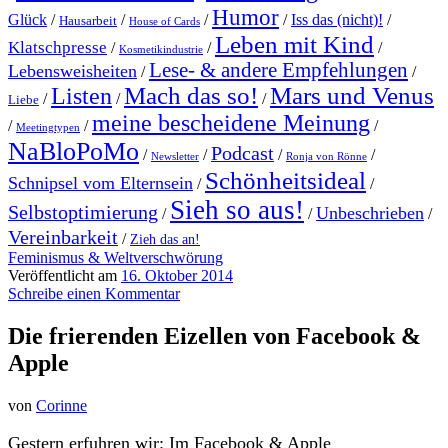
Humor
Glück
/
/
/
/
Iss das (nicht)!
/
Hausarbeit
House of Cards
Leben mit Kind
Klatschpresse
/
/
/
Kosmetikindustrie
Lese- & andere Empfehlungen
Lebensweisheiten
/
/
Mach das so!
Mars und Venus
Listen
/
/
/
Liebe
meine bescheidene Meinung
/
/
/
Meetingtypen
NaBloPoMo
Podcast
/
/
/
/
Newsletter
Ronja von Rönne
Schönheitsideal
Schnipsel vom Elternsein
/
/
Sieh so aus!
Selbstoptimierung
Unbeschrieben
/
/
/
Vereinbarkeit
/
Zieh das an!
Feminismus & Weltverschwörung
Veröffentlicht am
16. Oktober 2014
Schreibe einen Kommentar
Die frierenden Eizellen von Facebook &
Apple
von
Corinne
Gestern erfuhren wir: Im Facebook & Apple