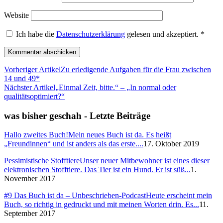
Website
Ich habe die
Datenschutzerklärung
gelesen und akzeptiert.
*
Vorheriger Artikel
Zu erledigende Aufgaben für die Frau zwischen
14 und 49*
Nächster Artikel
„Einmal Zeit, bitte.“ – „In normal oder
qualitätsoptimiert?“
was bisher geschah - Letzte Beiträge
Hallo zweites Buch!
Mein neues Buch ist da. Es heißt
„Freundinnen“ und ist anders als das erste....
17. Oktober 2019
Pessimistische Stofftiere
Unser neuer Mitbewohner ist eines dieser
elektronischen Stofftiere. Das Tier ist ein Hund. Er ist süß...
1.
November 2017
#9 Das Buch ist da – Unbeschrieben-Podcast
Heute erscheint mein
Buch, so richtig in gedruckt und mit meinen Worten drin. Es...
11.
September 2017