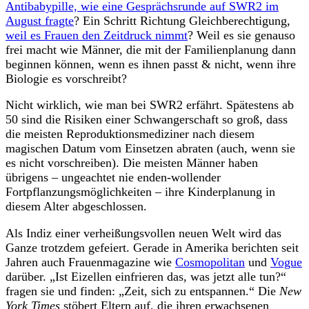
Antibabypille, wie eine Gesprächsrunde auf SWR2 im
August fragte
? Ein Schritt Richtung Gleichberechtigung,
weil es Frauen den Zeitdruck nimmt
? Weil es sie genauso
frei macht wie Männer, die mit der Familienplanung dann
beginnen können, wenn es ihnen passt & nicht, wenn ihre
Biologie es vorschreibt?
Nicht wirklich, wie man bei SWR2 erfährt. Spätestens ab
50 sind die Risiken einer Schwangerschaft so groß, dass
die meisten Reproduktionsmediziner nach diesem
magischen Datum vom Einsetzen abraten (auch, wenn sie
es nicht vorschreiben). Die meisten Männer haben
übrigens – ungeachtet nie enden-wollender
Fortpflanzungsmöglichkeiten – ihre Kinderplanung in
diesem Alter abgeschlossen.
Als Indiz einer verheißungsvollen neuen Welt wird das
Ganze trotzdem gefeiert. Gerade in Amerika berichten seit
Jahren auch Frauenmagazine wie
Cosmopolitan
und
Vogue
darüber. „Ist Eizellen einfrieren das, was jetzt alle tun?“
fragen sie und finden: „Zeit, sich zu entspannen.“ Die
New
York Times
stöbert Eltern auf, die ihren erwachsenen