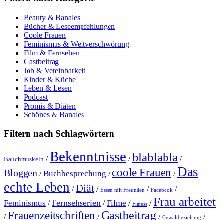
Beauty & Banales
Bücher & Leseempfehlungen
Coole Frauen
Feminismus & Weltverschwörung
Film & Fernsehen
Gastbeitrag
Job & Vereinbarkeit
Kinder & Küche
Leben & Lesen
Podcast
Promis & Diäten
Schönes & Banales
Filtern nach Schlagwörtern
Bekenntnisse
blablabla
/
/
/
Bauchmuskeln
Das
coole Frauen
Bloggen
Buchbesprechung
/
/
/
echte Leben
Diät
/
/
/
/
Essen mit Freunden
Facebook
Frau arbeitet
Fernsehserien
Feminismus
Filme
/
/
/
/
Fitness
Gastbeitrag
Frauenzeitschriften
/
/
/
/
Gewaltbeziehung