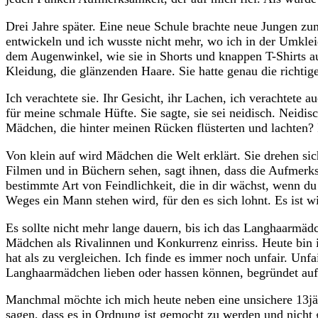
Drei Jahre später. Eine neue Schule brachte neue Jungen z
entwickeln und ich wusste nicht mehr, wo ich in der Umklei
dem Augenwinkel, wie sie in Shorts und knappen T-Shirts auf
Kleidung, die glänzenden Haare. Sie hatte genau die richti
Ich verachtete sie. Ihr Gesicht, ihr Lachen, ich verachtet
für meine schmale Hüfte. Sie sagte, sie sei neidisch. Neidis
Mädchen, die hinter meinen Rücken flüsterten und lachten? 
Von klein auf wird Mädchen die Welt erklärt. Sie drehen si
Filmen und in Büchern sehen, sagt ihnen, dass die Aufmerks
bestimmte Art von Feindlichkeit, die in dir wächst, wenn du
Weges ein Mann stehen wird, für den es sich lohnt. Es ist wi
Es sollte nicht mehr lange dauern, bis ich das Langhaarmä
Mädchen als Rivalinnen und Konkurrenz einriss. Heute bin i
hat als zu vergleichen. Ich finde es immer noch unfair. Unf
Langhaarmädchen lieben oder hassen können, begründet auf ih
Manchmal möchte ich mich heute neben eine unsichere 13jähr
sagen, dass es in Ordnung ist gemocht zu werden und nicht 