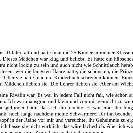
10 Jahre alt und hätte man die 25 Kinder in meiner Klasse i
n. Dieses Mädchen war klug und beliebt. Es hatte ein hübsche
 um nicht lockig zu sein und auch nicht wie Schnittlauch her
ulesen, wer die längsten Haare hatte, die schönsten, die Pr
ehr. Über sie hätte man ein Kinderbuch schreiben können. Ein
en Mädchen liebten sie. Die Lehrer liebten sie. Aber am Wichti
e Rivalin war. Es war in jedem Fall nicht fair, wie schön sie
hen. Ich war mausgrau und klein und von mir gemocht zu werd
sgefunden hatte, dass ich ihn mochte. Es war einer der Jun
nk, noch lange nachdem meine Schwärmerei für ihn beendet w
erkopf in der Reihe vor mir und versuchte, ihr Geheimnis zu e
ich hasse sie nicht wirklich, das wäre lächerlich. Aber ich wo
e etwas von ihrer Aura dann auch mich umfangen.