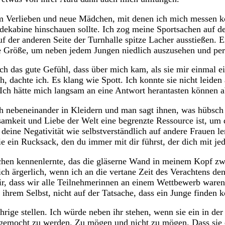
um Verlieben und neue Mädchen, mit denen ich mich messen k
dekabine hinschauen sollte. Ich zog meine Sportsachen auf de
 der anderen Seite der Turnhalle spitze Lacher ausstießen. E
ge Größe, um neben jedem Jungen niedlich auszusehen und per
e auch das gute Gefühl, dass über mich kam, als sie mir einm
ch, dachte ich. Es klang wie Spott. Ich konnte sie nicht leide
Ich hätte mich langsam an eine Antwort herantasten können ab
ch nebeneinander in Kleidern und man sagt ihnen, was hübsch 
amkeit und Liebe der Welt eine begrenzte Ressource ist, um d
 deine Negativität wie selbstverständlich auf andere Frauen l
e ein Rucksack, den du immer mit dir führst, der dich mit jed
dchen kennenlernte, das die gläserne Wand in meinem Kopf z
ch ärgerlich, wenn ich an die vertane Zeit des Verachtens de
air, dass wir alle Teilnehmerinnen an einem Wettbewerb waren,
rem Selbst, nicht auf der Tatsache, dass ein Junge finden kö
ige stellen. Ich würde neben ihr stehen, wenn sie ein in de
gemocht zu werden. Zu mögen und nicht zu mögen. Dass sie en