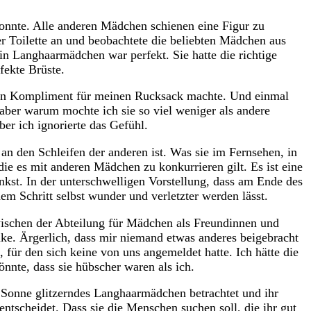
onnte. Alle anderen Mädchen schienen eine Figur zu
r Toilette an und beobachtete die beliebten Mädchen aus
in Langhaarmädchen war perfekt. Sie hatte die richtige
fekte Brüste.
al ein Kompliment für meinen Rucksack machte. Und einmal
n aber warum mochte ich sie so viel weniger als andere
er ich ignorierte das Gefühl.
an den Schleifen der anderen ist. Was sie im Fernsehen, in
ie es mit anderen Mädchen zu konkurrieren gilt. Es ist eine
enkst. In der unterschwelligen Vorstellung, dass am Ende des
em Schritt selbst wunder und verletzter werden lässt.
wischen der Abteilung für Mädchen als Freundinnen und
nke. Ärgerlich, dass mir niemand etwas anderes beigebracht
 für den sich keine von uns angemeldet hatte. Ich hätte die
nnte, dass sie hübscher waren als ich.
r Sonne glitzerndes Langhaarmädchen betrachtet und ihr
tscheidet. Dass sie die Menschen suchen soll, die ihr gut