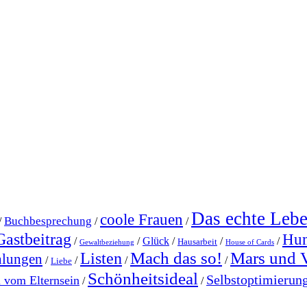
Das echte Leb
coole Frauen
Buchbesprechung
/
/
/
Gastbeitrag
Hu
/
/
Glück
/
/
/
Hausarbeit
Gewaltbeziehung
House of Cards
Mach das so!
Mars und 
Listen
hlungen
/
/
/
/
Liebe
Schönheitsideal
Selbstoptimierun
l vom Elternsein
/
/