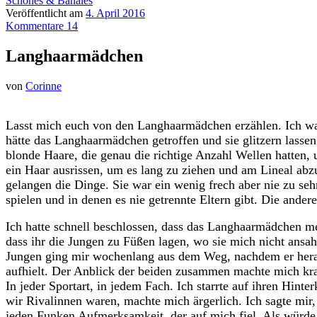
Schönes & Banales
Veröffentlicht am
4. April 2016
Kommentare 14
Langhaarmädchen
von
Corinne
Lasst mich euch von den Langhaarmädchen erzählen. Ich war 
hätte das Langhaarmädchen getroffen und sie glitzern lasse
blonde Haare, die genau die richtige Anzahl Wellen hatten,
ein Haar ausrissen, um es lang zu ziehen und am Lineal abz
gelangen die Dinge. Sie war ein wenig frech aber nie zu s
spielen und in denen es nie getrennte Eltern gibt. Die ander
Ich hatte schnell beschlossen, dass das Langhaarmädchen mein
dass ihr die Jungen zu Füßen lagen, wo sie mich nicht ansa
Jungen ging mir wochenlang aus dem Weg, nachdem er herau
aufhielt. Der Anblick der beiden zusammen machte mich kra
In jeder Sportart, in jedem Fach. Ich starrte auf ihren Hint
wir Rivalinnen waren, machte mich ärgerlich. Ich sagte mir, 
jeden Funken Aufmerksamkeit, der auf mich fiel. Als würd