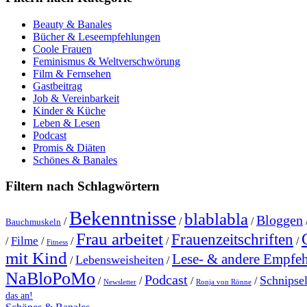
Beauty & Banales
Bücher & Leseempfehlungen
Coole Frauen
Feminismus & Weltverschwörung
Film & Fernsehen
Gastbeitrag
Job & Vereinbarkeit
Kinder & Küche
Leben & Lesen
Podcast
Promis & Diäten
Schönes & Banales
Filtern nach Schlagwörtern
Bekenntnisse
blablabla
Bloggen
/
/
/
Bauchmuskeln
Frau arbeitet
Frauenzeitschriften
Filme
/
/
/
/
/
Fitness
mit Kind
Lese- & andere Empfe
Lebensweisheiten
/
/
NaBloPoMo
Podcast
Schnipse
/
/
/
/
Newsletter
Ronja von Rönne
das an!