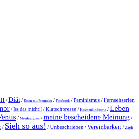
en
Diät
Fernsehserien
Feminismus
/
/
/
/
/
Essen mit Freunden
Facebook
Leben
mor
Klatschpresse
/
Iss das (nicht)!
/
/
/
Kosmetikindustrie
Venus
meine bescheidene Meinung
/
/
/
Meetingtypen
Sieh so aus!
g
Vereinbarkeit
Unbeschrieben
/
/
/
/
Zieh