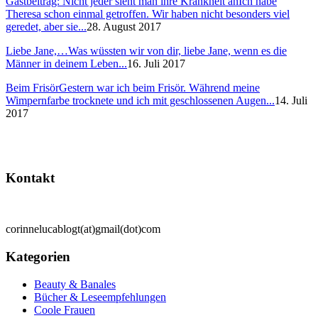
Gastbeitrag: Nicht jeder sieht man ihre Krankheit an
Ich habe
Theresa schon einmal getroffen. Wir haben nicht besonders viel
geredet, aber sie...
28. August 2017
Liebe Jane,…
Was wüssten wir von dir, liebe Jane, wenn es die
Männer in deinem Leben...
16. Juli 2017
Beim Frisör
Gestern war ich beim Frisör. Während meine
Wimpernfarbe trocknete und ich mit geschlossenen Augen...
14. Juli
2017
Kontakt
corinnelucablogt(at)gmail(dot)com
Kategorien
Beauty & Banales
Bücher & Leseempfehlungen
Coole Frauen