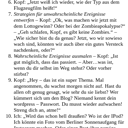
Kopf: „Jetzt weiß ich wieder, wie der Typ aus dem
Flugzeugfilm heißt!“
Strategien für unwahrscheinliche Ereignisse
entwerfen
– Kopf: „Ok, was machen wir jetzt mit
dem Lottogewinn? Oder bei der Zombieapokalypse?“
– „Geh schlafen, Kopf, es gibt keine Zombies.“ –
„Wie sicher bist du da genau? Jetzt, wo wir sowieso
wach sind, könnten wir auch über ein gutes Versteck
nachdenken, oder?“
Wahrscheinliche Ereignisse ausmalen
– Kopf: „Ist
gut möglich, dass das passiert. – Aber…was ist,
wenn du dir selbst im Weg stehst? Oder vorher
stirbst?
Kopf: „Hey – das ist ein super Thema. Mal
angenommen, du wachst morgen nicht auf. Hast du
allen oft genug gesagt, wie sehr du sie liebst? Wer
kümmert sich um den Blog? Niemand kennt dein
wordpress – Passwort. Du musst wieder aufwachen!
Streng dich an, atme!“
Ich: „Wird das schon hell draußen? Wo ist der IPod?
Ich könnte ein Foto vom Berliner Sonnenaufgang für
Instagram
machen. Oder einen Post über nervige