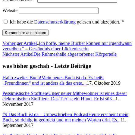
Website
Ich habe die
Datenschutzerklärung
gelesen und akzeptiert.
*
Vorheriger Artikel
„Ich hoffe, meine Bücher können mir irgendwann
verzeihen.“ – Geständnis einer Lückenleserin
Nächster Artikel
Die Ruhmeshalle abgestorbener Körperteile
was bisher geschah - Letzte Beiträge
Hallo zweites Buch!
Mein neues Buch ist da. Es heißt
„Freundinnen“ und ist anders als das erste....
17. Oktober 2019
Pessimistische Stofftiere
Unser neuer Mitbewohner ist eines dieser
elektronischen Stofftiere. Das Tier ist ein Hund. Er ist süß...
1.
November 2017
#9 Das Buch ist da – Unbeschrieben-Podcast
Heute erscheint mein
Buch, so richtig in gedruckt und mit meinen Worten drin. Es...
11.
September 2017