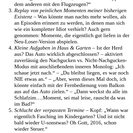
dem anderen mit den Flugzeugen?“
Replay von peinlichen Momenten meiner bisherigen
Existenz
– Was könnte man nachts mehr wollen, als
an Episoden erinnert zu werden, in denen man sich
wie ein kompletter Idiot verhielt? Auch gern
genommen: Momente, die eigentlich gut liefen in der
Neu-Loser-Version abspielen.
Kleine Aufgaben in Haus & Garten –
Ist der Herd
aus? Das Auto wirklich abgeschlossen? – aktiviert
zuverlässig den Nachgucken vs. Nicht-Nachgucken-
Modus mit anschließendem inneren Monolog: „Ich
schaue jetzt nach.“ – „Du bleibst liegen, es war noch
NIE etwas an.“ – „Aber, wenn dieses Mal doch, ich
könnte einfach mit der Fernbedienung vom Balkon
aus auf das Auto zielen.“ – „Dann weckst du alle im
Schlafzim….Moment, sei mal leise, rauscht da was
im Bad?“
Schlucht der verpassten Termine –
Kopf: „Wann war
eigentlich Fasching im Kindergarten? Und ist nicht
bald wieder U-sonstwas? Oh Gott, 2016, schon
wieder Steuer.“