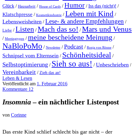
Humor
Glück
/
/
/
/
Iss das (nicht)!
/
Hausarbeit
House of Cards
Leben mit Kind
Klatschpresse
/
/
/
Kosmetikindustrie
Lese- & andere Empfehlungen
Lebensweisheiten
/
/
Mach das so!
Mars und Venus
Listen
/
/
/
Liebe
meine bescheidene Meinung
/
/
/
Meetingtypen
NaBloPoMo
Podcast
/
/
/
/
Newsletter
Ronja von Rönne
Schönheitsideal
Schnipsel vom Elternsein
/
/
Sieh so aus!
Selbstoptimierung
Unbeschrieben
/
/
/
Vereinbarkeit
/
Zieh das an!
Leben & Lesen
Veröffentlicht am
1. Februar 2016
Kommentare 12
Insomnia
– ein nächtlicher Listenpost
von
Corinne
Das erste Kind schlief schlecht bis gar nicht – der