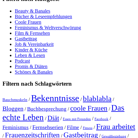
Beauty & Banales
Bücher & Leseempfehlungen
Coole Frauen
Feminismus & Weltverschwörung
Film & Fernsehen
Gastbeitrag
Job & Vereinbarkeit
Kinder & Küche
Leben & Lesen
Podcast
Promis & Diäten
Schönes & Banales
Filtern nach Schlagwörtern
Bekenntnisse
blablabla
/
/
/
Bauchmuskeln
Das
coole Frauen
Bloggen
Buchbesprechung
/
/
/
echte Leben
Diät
/
/
/
/
Essen mit Freunden
Facebook
Frau arbeitet
Fernsehserien
Feminismus
Filme
/
/
/
/
Fitness
Gastbeitrag
Frauenzeitschriften
/
/
/
/
Gewaltbeziehung