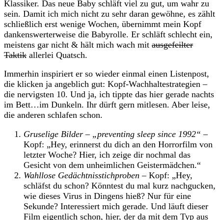
Klassiker. Das neue Baby schläft viel zu gut, um wahr zu
sein. Damit ich mich nicht zu sehr daran gewöhne, es zählt
schließlich erst wenige Wochen, übernimmt mein Kopf
dankenswerterweise die Babyrolle. Er schläft schlecht ein,
meistens gar nicht & hält mich wach mit
ausgefeilter
Taktik
allerlei Quatsch.
Immerhin inspiriert er so wieder einmal einen Listenpost,
die klicken ja angeblich gut: Kopf-Wachhaltestrategien –
die nervigsten 10. Und ja, ich tippte das hier gerade nachts
im Bett…im Dunkeln. Ihr dürft gern mitlesen. Aber leise,
die anderen schlafen schon.
Gruselige Bilder – „preventing sleep since 1992“
–
Kopf: „Hey, erinnerst du dich an den Horrorfilm von
letzter Woche? Hier, ich zeige dir nochmal das
Gesicht von dem unheimlichen Geistermädchen.“
Wahllose Gedächtnisstichproben –
Kopf: „Hey,
schläfst du schon? Könntest du mal kurz nachgucken,
wie dieses Virus in Dingens hieß? Nur für eine
Sekunde? Interessiert mich gerade. Und läuft dieser
Film eigentlich schon, hier, der da mit dem Typ aus