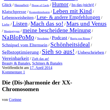
Humor
Glück
/
/
/
/
Iss das (nicht)!
/
Hausarbeit
House of Cards
Leben mit Kind
Klatschpresse
/
/
/
Kosmetikindustrie
Lese- & andere Empfehlungen
Lebensweisheiten
/
/
Mach das so!
Mars und Venus
Listen
/
/
/
Liebe
meine bescheidene Meinung
/
/
/
Meetingtypen
NaBloPoMo
Podcast
/
/
/
/
Newsletter
Ronja von Rönne
Schönheitsideal
Schnipsel vom Elternsein
/
/
Sieh so aus!
Selbstoptimierung
Unbeschrieben
/
/
/
Vereinbarkeit
/
Zieh das an!
Beauty & Banales
,
Schönes & Banales
Veröffentlicht am
17. April 2014
Kommentare 1
Die (Dis-)harmonie der XX-
Chromosomen
von
Corinne