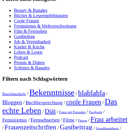
Beauty & Banales
Bücher & Leseempfehlungen
Coole Frauen
Feminismus & Weltverschwörung
Film & Fernsehen
Gastbeitrag
Job & Vereinbarkeit
Kinder & Küche
Leben & Lesen
Podcast
Promis & Diäten
Schönes & Banales
Filtern nach Schlagwörtern
Bekenntnisse
blablabla
/
/
/
Bauchmuskeln
Das
coole Frauen
Bloggen
Buchbesprechung
/
/
/
echte Leben
Diät
/
/
/
/
Essen mit Freunden
Facebook
Frau arbeitet
Fernsehserien
Feminismus
Filme
/
/
/
/
Fitness
Gastbeitrag
Frauenzeitschriften
/
/
/
/
Gewaltbeziehung