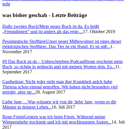
geht
was bisher geschah - Letzte Beiträge
Hallo zweites Buch!
Mein neues Buch ist da. Es heißt
„Freundinnen“ und ist anders als das erste....
17. Oktober 2019
Pessimistische Stofftiere
Unser neuer Mitbewohner ist eines dieser
elektronischen Stofftiere. Das Tier ist ein Hund. Er ist süß...
1.
November 2017
#9 Das Buch ist da – Unbeschrieben-Podcast
Heute erscheint mein
Buch, so richtig in gedruckt und mit meinen Worten drin. Es...
11.
September 2017
Gastbeitrag: Nicht jeder sieht man ihre Krankheit an
Ich habe
Theresa schon einmal getroffen. Wir haben nicht besonders viel
geredet, aber sie...
28. August 2017
Liebe Jane,…
Was wüssten wir von dir, liebe Jane, wenn es die
Männer in deinem Leben...
16. Juli 2017
Beim Frisör
Gestern war ich beim Frisör. Während meine
Wimpernfarbe trocknete und ich mit geschlossenen Augen...
14. Juli
2017