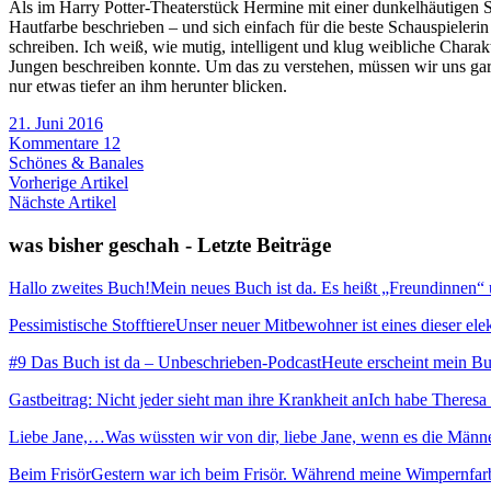
Als im Harry Potter-Theaterstück Hermine mit einer dunkelhäutigen Sc
Hautfarbe beschrieben – und sich einfach für die beste Schauspieleri
schreiben. Ich weiß, wie mutig, intelligent und klug weibliche Charak
Jungen beschreiben konnte. Um das zu verstehen, müssen wir uns gar
nur etwas tiefer an ihm herunter blicken.
21. Juni 2016
Kommentare 12
Schönes & Banales
Vorherige Artikel
Nächste Artikel
was bisher geschah - Letzte Beiträge
Hallo zweites Buch!
Mein neues Buch ist da. Es heißt „Freundinnen“ und
Pessimistische Stofftiere
Unser neuer Mitbewohner ist eines dieser elekt
#9 Das Buch ist da – Unbeschrieben-Podcast
Heute erscheint mein Buc
Gastbeitrag: Nicht jeder sieht man ihre Krankheit an
Ich habe Theresa 
Liebe Jane,…
Was wüssten wir von dir, liebe Jane, wenn es die Männ
Beim Frisör
Gestern war ich beim Frisör. Während meine Wimpernfarb