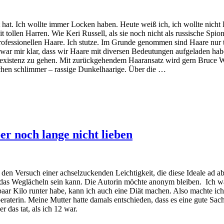
 hat. Ich wollte immer Locken haben. Heute weiß ich, ich wollte nich
t tollen Harren. Wie Keri Russell, als sie noch nicht als russische Spio
nprofessionellen Haare. Ich stutze. Im Grunde genommen sind Haare nur 
ar mir klar, dass wir Haare mit diversen Bedeutungen aufgeladen habe
existenz zu gehen. Mit zurückgehendem Haaransatz wird gern Bruce Wil
schen schlimmer – rassige Dunkelhaarige. Über die …
er noch lange nicht lieben
den Versuch einer achselzuckenden Leichtigkeit, die diese Ideale ad a
 das Weglächeln sein kann. Die Autorin möchte anonym bleiben. Ich wa
aar Kilo runter habe, kann ich auch eine Diät machen. Also machte ich 
eraterin. Meine Mutter hatte damals entschieden, dass es eine gute Sach
 das tat, als ich 12 war.