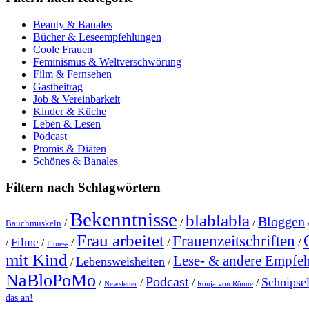
Beauty & Banales
Bücher & Leseempfehlungen
Coole Frauen
Feminismus & Weltverschwörung
Film & Fernsehen
Gastbeitrag
Job & Vereinbarkeit
Kinder & Küche
Leben & Lesen
Podcast
Promis & Diäten
Schönes & Banales
Filtern nach Schlagwörtern
Bekenntnisse
blablabla
Bloggen
/
/
/
Bauchmuskeln
Frau arbeitet
Frauenzeitschriften
Filme
/
/
/
/
/
Fitness
mit Kind
Lese- & andere Empfe
Lebensweisheiten
/
/
NaBloPoMo
Podcast
Schnipse
/
/
/
/
Newsletter
Ronja von Rönne
das an!