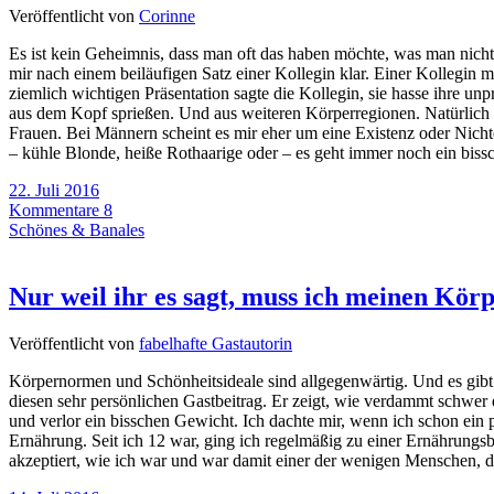
Veröffentlicht von
Corinne
Es ist kein Geheimnis, dass man oft das haben möchte, was man nicht
mir nach einem beiläufigen Satz einer Kollegin klar. Einer Kollegin mi
ziemlich wichtigen Präsentation sagte die Kollegin, sie hasse ihre u
aus dem Kopf sprießen. Und aus weiteren Körperregionen. Natürlich w
Frauen. Bei Männern scheint es mir eher um eine Existenz oder Nicht
– kühle Blonde, heiße Rothaarige oder – es geht immer noch ein bis
22. Juli 2016
Kommentare 8
Schönes & Banales
Nur weil ihr es sagt, muss ich meinen Körp
Veröffentlicht von
fabelhafte Gastautorin
Körpernormen und Schönheitsideale sind allgegenwärtig. Und es gibt 
diesen sehr persönlichen Gastbeitrag. Er zeigt, wie verdammt schwer
und verlor ein bisschen Gewicht. Ich dachte mir, wenn ich schon ein p
Ernährung. Seit ich 12 war, ging ich regelmäßig zu einer Ernährungsb
akzeptiert, wie ich war und war damit einer der wenigen Menschen, der