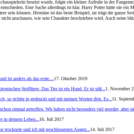
hauspielerin besetzt wurde, folgte ein kleiner Aufruhr in der Fangeme
n entschieden. Eine Sache allerdings ist klar. Harry Potter hätte nie 
tere sein können. Hermine ist das beste Beispiel, sie trägt die ganze S
 nicht anschauen, wie sein Charakter beschrieben wird. Auch seine bl
 ist anders als das erste....
17. Oktober 2019
ronischen Stofftiere. Das Tier ist ein Hund. Er ist süß...
1. November 
h, so richtig in gedruckt und mit meinen Worten drin. Es...
11. Septem
schon einmal getroffen. Wir haben nicht besonders viel geredet, aber sie
er in deinem Leben...
16. Juli 2017
e trocknete und ich mit geschlossenen Augen...
14. Juli 2017