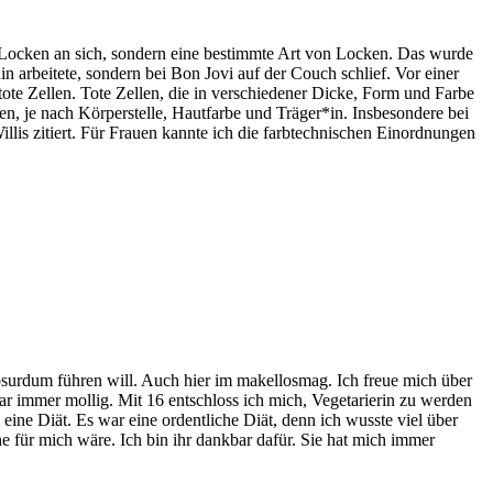
t Locken an sich, sondern eine bestimmte Art von Locken. Das wurde
nin arbeitete, sondern bei Bon Jovi auf der Couch schlief. Vor einer
tote Zellen. Tote Zellen, die in verschiedener Dicke, Form und Farbe
n, je nach Körperstelle, Hautfarbe und Träger*in. Insbesondere bei
lis zitiert. Für Frauen kannte ich die farbtechnischen Einordnungen
bsurdum führen will. Auch hier im makellosmag. Ich freue mich über
r immer mollig. Mit 16 entschloss ich mich, Vegetarierin zu werden
eine Diät. Es war eine ordentliche Diät, denn ich wusste viel über
e für mich wäre. Ich bin ihr dankbar dafür. Sie hat mich immer