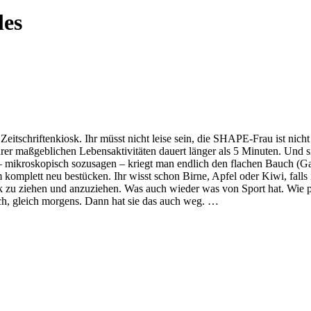
les
schriftenkiosk. Ihr müsst nicht leise sein, die SHAPE-Frau ist nicht s
ihrer maßgeblichen Lebensaktivitäten dauert länger als 5 Minuten. Und 
 mikroskopisch sozusagen – kriegt man endlich den flachen Bauch (Ganz
komplett neu bestücken. Ihr wisst schon Birne, Apfel oder Kiwi, falls 
k zu ziehen und anzuziehen. Was auch wieder was von Sport hat. Wie pr
ch, gleich morgens. Dann hat sie das auch weg. …