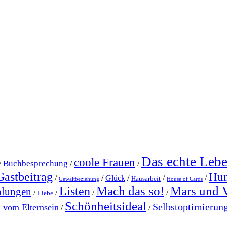
Das echte Leb
coole Frauen
Buchbesprechung
/
/
/
Gastbeitrag
Hu
/
/
Glück
/
/
/
Hausarbeit
Gewaltbeziehung
House of Cards
Mach das so!
Mars und 
Listen
hlungen
/
/
/
/
Liebe
Schönheitsideal
Selbstoptimierun
l vom Elternsein
/
/