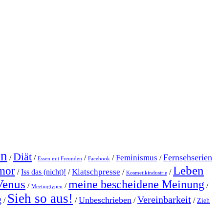
en
Diät
Fernsehserien
Feminismus
/
/
/
/
/
Essen mit Freunden
Facebook
Leben
mor
Klatschpresse
/
Iss das (nicht)!
/
/
/
Kosmetikindustrie
Venus
meine bescheidene Meinung
/
/
/
Meetingtypen
Sieh so aus!
g
Vereinbarkeit
Unbeschrieben
/
/
/
/
Zieh