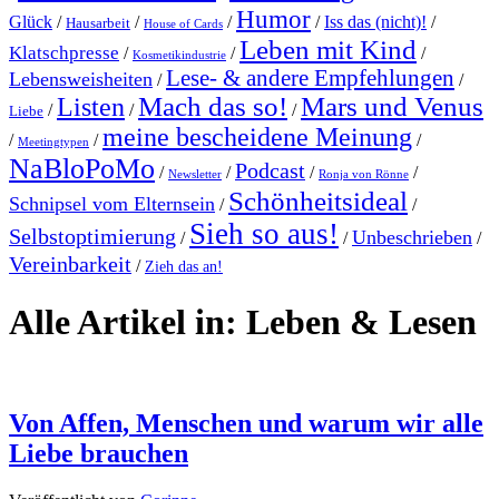
Humor
Glück
/
/
/
/
Iss das (nicht)!
/
Hausarbeit
House of Cards
Leben mit Kind
Klatschpresse
/
/
/
Kosmetikindustrie
Lese- & andere Empfehlungen
Lebensweisheiten
/
/
Mach das so!
Mars und Venus
Listen
/
/
/
Liebe
meine bescheidene Meinung
/
/
/
Meetingtypen
NaBloPoMo
Podcast
/
/
/
/
Newsletter
Ronja von Rönne
Schönheitsideal
Schnipsel vom Elternsein
/
/
Sieh so aus!
Selbstoptimierung
Unbeschrieben
/
/
/
Vereinbarkeit
/
Zieh das an!
Alle Artikel in:
Leben & Lesen
Von Affen, Menschen und warum wir alle
Liebe brauchen