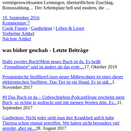
vermögenswirksamen Leistungen, übertariflichem Zuschlag,
Bonuszahlung… Der Arbeitsplatz hell und modern, die …
19. September 2016
Kommentare 7
Coole Frauen
/
Gastbeitrag
/
Leben & Lesen
Vorherige Artikel
Nächste Artikel
was bisher geschah - Letzte Beiträge
Hallo zweites Buch!
Mein neues Buch ist da. Es heißt
„Freundinnen“ und ist anders als das erste....
17. Oktober 2019
Pessimistische Stofftiere
Unser neuer Mitbewohner ist eines dieser
elektronischen Stofftiere. Das Tier ist ein Hund. Er ist süß...
1.
November 2017
#9 Das Buch ist da – Unbeschrieben-Podcast
Heute erscheint mein
Buch, so richtig in gedruckt und mit meinen Worten drin. Es...
11.
September 2017
Gastbeitrag: Nicht jeder sieht man ihre Krankheit an
Ich habe
Theresa schon einmal getroffen. Wir haben nicht besonders viel
geredet, aber sie...
28. August 2017