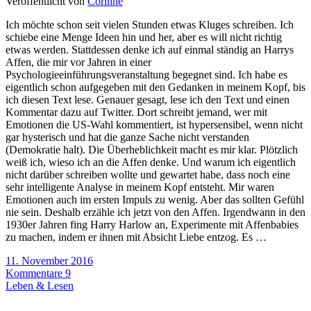
Veröffentlicht von
Corinne
Ich möchte schon seit vielen Stunden etwas Kluges schreiben. Ich
schiebe eine Menge Ideen hin und her, aber es will nicht richtig
etwas werden. Stattdessen denke ich auf einmal ständig an Harrys
Affen, die mir vor Jahren in einer
Psychologieeinführungsveranstaltung begegnet sind. Ich habe es
eigentlich schon aufgegeben mit den Gedanken in meinem Kopf, bis
ich diesen Text lese. Genauer gesagt, lese ich den Text und einen
Kommentar dazu auf Twitter. Dort schreibt jemand, wer mit
Emotionen die US-Wahl kommentiert, ist hypersensibel, wenn nicht
gar hysterisch und hat die ganze Sache nicht verstanden
(Demokratie halt). Die Überheblichkeit macht es mir klar. Plötzlich
weiß ich, wieso ich an die Affen denke. Und warum ich eigentlich
nicht darüber schreiben wollte und gewartet habe, dass noch eine
sehr intelligente Analyse in meinem Kopf entsteht. Mir waren
Emotionen auch im ersten Impuls zu wenig. Aber das sollten Gefühl
nie sein. Deshalb erzähle ich jetzt von den Affen. Irgendwann in den
1930er Jahren fing Harry Harlow an, Experimente mit Affenbabies
zu machen, indem er ihnen mit Absicht Liebe entzog. Es …
11. November 2016
Kommentare 9
Leben & Lesen