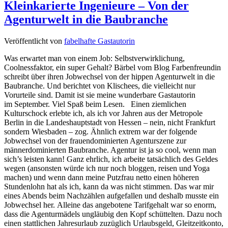
Kleinkarierte Ingenieure – Von der
Agenturwelt in die Baubranche
Veröffentlicht von
fabelhafte Gastautorin
Was erwartet man von einem Job: Selbstverwirklichung,
Coolnessfaktor, ein super Gehalt? Bärbel vom Blog Farbenfreundin
schreibt über ihren Jobwechsel von der hippen Agenturwelt in die
Baubranche. Und berichtet von Klischees, die vielleicht nur
Vorurteile sind. Damit ist sie meine wunderbare Gastautorin
im September. Viel Spaß beim Lesen. Einen ziemlichen
Kulturschock erlebte ich, als ich vor Jahren aus der Metropole
Berlin in die Landeshauptstadt von Hessen – nein, nicht Frankfurt
sondern Wiesbaden – zog. Ähnlich extrem war der folgende
Jobwechsel von der frauendominierten Agenturszene zur
männerdominierten Baubranche. Agentur ist ja so cool, wenn man
sich’s leisten kann! Ganz ehrlich, ich arbeite tatsächlich des Geldes
wegen (ansonsten würde ich nur noch bloggen, reisen und Yoga
machen) und wenn dann meine Putzfrau netto einen höheren
Stundenlohn hat als ich, kann da was nicht stimmen. Das war mir
eines Abends beim Nachzählen aufgefallen und deshalb musste ein
Jobwechsel her. Alleine das angebotene Tarifgehalt war so enorm,
dass die Agenturmädels ungläubig den Kopf schüttelten. Dazu noch
einen stattlichen Jahresurlaub zuzüglich Urlaubsgeld, Gleitzeitkonto,