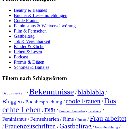
Beauty & Banales
Bücher & Leseempfehlungen
Coole Frauen
Feminismus & Weltverschwörung
Film & Fernsehen
Gastbeitrag
Job & Vereinbarkeit
Kinder & Küche
Leben & Lesen
Podcast
Promis & Diäten
Schönes & Banales
Filtern nach Schlagwörtern
Bekenntnisse
blablabla
/
/
/
Bauchmuskeln
Das
coole Frauen
Bloggen
Buchbesprechung
/
/
/
echte Leben
Diät
/
/
/
/
Essen mit Freunden
Facebook
Frau arbeitet
Fernsehserien
Feminismus
Filme
/
/
/
/
Fitness
Gastbeitrag
Frauenzeitschriften
/
/
/
/
Gewaltbeziehung