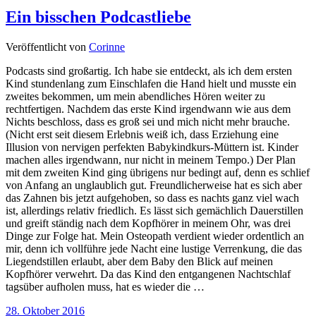
Ein bisschen Podcastliebe
Veröffentlicht von
Corinne
Podcasts sind großartig. Ich habe sie entdeckt, als ich dem ersten
Kind stundenlang zum Einschlafen die Hand hielt und musste ein
zweites bekommen, um mein abendliches Hören weiter zu
rechtfertigen. Nachdem das erste Kind irgendwann wie aus dem
Nichts beschloss, dass es groß sei und mich nicht mehr brauche.
(Nicht erst seit diesem Erlebnis weiß ich, dass Erziehung eine
Illusion von nervigen perfekten Babykindkurs-Müttern ist. Kinder
machen alles irgendwann, nur nicht in meinem Tempo.) Der Plan
mit dem zweiten Kind ging übrigens nur bedingt auf, denn es schlief
von Anfang an unglaublich gut. Freundlicherweise hat es sich aber
das Zahnen bis jetzt aufgehoben, so dass es nachts ganz viel wach
ist, allerdings relativ friedlich. Es lässt sich gemächlich Dauerstillen
und greift ständig nach dem Kopfhörer in meinem Ohr, was drei
Dinge zur Folge hat. Mein Osteopath verdient wieder ordentlich an
mir, denn ich vollführe jede Nacht eine lustige Verrenkung, die das
Liegendstillen erlaubt, aber dem Baby den Blick auf meinen
Kopfhörer verwehrt. Da das Kind den entgangenen Nachtschlaf
tagsüber aufholen muss, hat es wieder die …
28. Oktober 2016