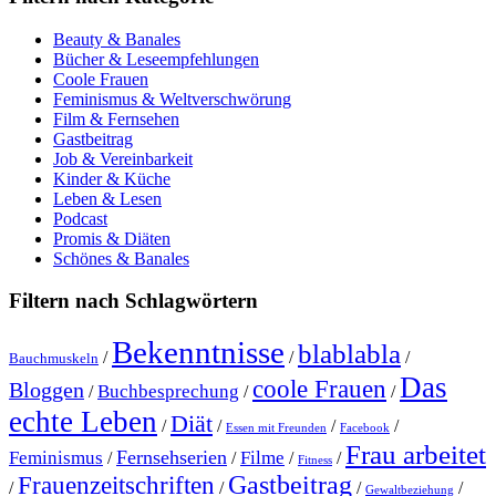
Beauty & Banales
Bücher & Leseempfehlungen
Coole Frauen
Feminismus & Weltverschwörung
Film & Fernsehen
Gastbeitrag
Job & Vereinbarkeit
Kinder & Küche
Leben & Lesen
Podcast
Promis & Diäten
Schönes & Banales
Filtern nach Schlagwörtern
Bekenntnisse
blablabla
/
/
/
Bauchmuskeln
Das
coole Frauen
Bloggen
Buchbesprechung
/
/
/
echte Leben
Diät
/
/
/
/
Essen mit Freunden
Facebook
Frau arbeitet
Fernsehserien
Feminismus
Filme
/
/
/
/
Fitness
Gastbeitrag
Frauenzeitschriften
/
/
/
/
Gewaltbeziehung