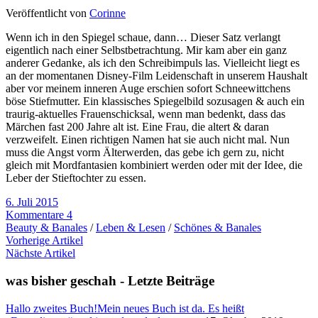
Veröffentlicht von
Corinne
Wenn ich in den Spiegel schaue, dann… Dieser Satz verlangt
eigentlich nach einer Selbstbetrachtung. Mir kam aber ein ganz
anderer Gedanke, als ich den Schreibimpuls las. Vielleicht liegt es
an der momentanen Disney-Film Leidenschaft in unserem Haushalt
aber vor meinem inneren Auge erschien sofort Schneewittchens
böse Stiefmutter. Ein klassisches Spiegelbild sozusagen & auch ein
traurig-aktuelles Frauenschicksal, wenn man bedenkt, dass das
Märchen fast 200 Jahre alt ist. Eine Frau, die altert & daran
verzweifelt. Einen richtigen Namen hat sie auch nicht mal. Nun
muss die Angst vorm Älterwerden, das gebe ich gern zu, nicht
gleich mit Mordfantasien kombiniert werden oder mit der Idee, die
Leber der Stieftochter zu essen.
6. Juli 2015
Kommentare 4
Beauty & Banales
/
Leben & Lesen
/
Schönes & Banales
Vorherige Artikel
Nächste Artikel
was bisher geschah - Letzte Beiträge
Hallo zweites Buch!
Mein neues Buch ist da. Es heißt