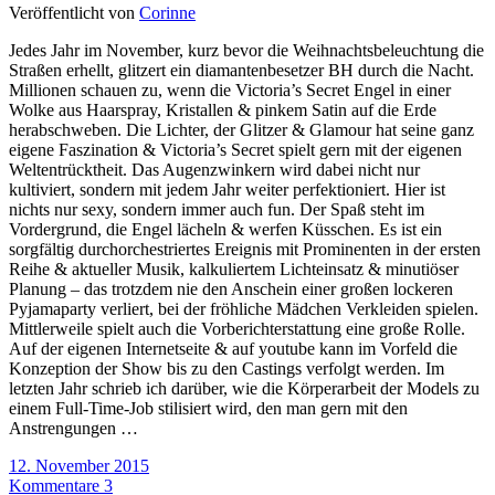
Veröffentlicht von
Corinne
Jedes Jahr im November, kurz bevor die Weihnachtsbeleuchtung die
Straßen erhellt, glitzert ein diamantenbesetzer BH durch die Nacht.
Millionen schauen zu, wenn die Victoria’s Secret Engel in einer
Wolke aus Haarspray, Kristallen & pinkem Satin auf die Erde
herabschweben. Die Lichter, der Glitzer & Glamour hat seine ganz
eigene Faszination & Victoria’s Secret spielt gern mit der eigenen
Weltentrücktheit. Das Augenzwinkern wird dabei nicht nur
kultiviert, sondern mit jedem Jahr weiter perfektioniert. Hier ist
nichts nur sexy, sondern immer auch fun. Der Spaß steht im
Vordergrund, die Engel lächeln & werfen Küsschen. Es ist ein
sorgfältig durchorchestriertes Ereignis mit Prominenten in der ersten
Reihe & aktueller Musik, kalkuliertem Lichteinsatz & minutiöser
Planung – das trotzdem nie den Anschein einer großen lockeren
Pyjamaparty verliert, bei der fröhliche Mädchen Verkleiden spielen.
Mittlerweile spielt auch die Vorberichterstattung eine große Rolle.
Auf der eigenen Internetseite & auf youtube kann im Vorfeld die
Konzeption der Show bis zu den Castings verfolgt werden. Im
letzten Jahr schrieb ich darüber, wie die Körperarbeit der Models zu
einem Full-Time-Job stilisiert wird, den man gern mit den
Anstrengungen …
12. November 2015
Kommentare 3