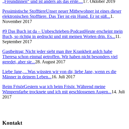
„Freundinnen“ und ist anders als das erste....
17. Oktober 2019
Pessimistische Stofftiere
Unser neuer Mitbewohner ist eines dieser
elektronischen Stofftiere. Das Tier ist ein Hund. Er ist süß...
1.
November 2017
#9 Das Buch ist da – Unbeschrieben-Podcast
Heute erscheint mein
Buch, so richtig in gedruckt und mit meinen Worten drin. Es...
11.
September 2017
Gastbeitrag: Nicht jeder sieht man ihre Krankheit an
Ich habe
Theresa schon einmal getroffen. Wir haben nicht besonders viel
geredet, aber sie...
28. August 2017
Liebe Jane,…
Was wüssten wir von dir, liebe Jane, wenn es die
Männer in deinem Leben...
16. Juli 2017
Beim Frisör
Gestern war ich beim Frisör. Während meine
Wimpernfarbe trocknete und ich mit geschlossenen Augen...
14. Juli
2017
Kontakt