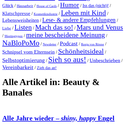
Humor
Glück
/
/
/
/
Iss das (nicht)!
/
Hausarbeit
House of Cards
Leben mit Kind
Klatschpresse
/
/
/
Kosmetikindustrie
Lese- & andere Empfehlungen
Lebensweisheiten
/
/
Mach das so!
Mars und Venus
Listen
/
/
/
Liebe
meine bescheidene Meinung
/
/
/
Meetingtypen
NaBloPoMo
Podcast
/
/
/
/
Newsletter
Ronja von Rönne
Schönheitsideal
Schnipsel vom Elternsein
/
/
Sieh so aus!
Selbstoptimierung
Unbeschrieben
/
/
/
Vereinbarkeit
/
Zieh das an!
Alle Artikel in:
Beauty &
Banales
Alle Jahre wieder –
shiny, happy
Engel