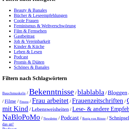
Beauty & Banales
Bücher & Leseempfehlungen
Coole Frauen
Feminismus & Weltverschwörung
Film & Fernsehen
Gastbeitrag
Job & Vereinbarkeit
Kinder & Küche
Leben & Lesen
Podcast
Promis & Diäten
Schönes & Banales
Filtern nach Schlagwörtern
Bekenntnisse
blablabla
Bloggen
/
/
/
Bauchmuskeln
Frau arbeitet
Frauenzeitschriften
Filme
/
/
/
/
/
Fitness
mit Kind
Lese- & andere Empfe
Lebensweisheiten
/
/
NaBloPoMo
Podcast
Schnipse
/
/
/
/
Newsletter
Ronja von Rönne
das an!