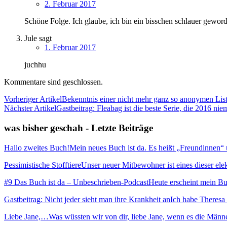
2. Februar 2017
Schöne Folge. Ich glaube, ich bin ein bisschen schlauer geworde
Jule
sagt
1. Februar 2017
juchhu
Kommentare sind geschlossen.
Vorheriger Artikel
Bekenntnis einer nicht mehr ganz so anonymen List
Nächster Artikel
Gastbeitrag: Fleabag ist die beste Serie, die 2016 ni
was bisher geschah - Letzte Beiträge
Hallo zweites Buch!
Mein neues Buch ist da. Es heißt „Freundinnen“ und
Pessimistische Stofftiere
Unser neuer Mitbewohner ist eines dieser elekt
#9 Das Buch ist da – Unbeschrieben-Podcast
Heute erscheint mein Buc
Gastbeitrag: Nicht jeder sieht man ihre Krankheit an
Ich habe Theresa 
Liebe Jane,…
Was wüssten wir von dir, liebe Jane, wenn es die Männ