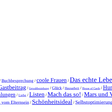
Das echte Leb
coole Frauen
Buchbesprechung
/
/
/
Gastbeitrag
Hu
/
/
Glück
/
/
/
Hausarbeit
Gewaltbeziehung
House of Cards
Mach das so!
Mars und 
Listen
hlungen
/
/
/
/
Liebe
Schönheitsideal
Selbstoptimierun
l vom Elternsein
/
/