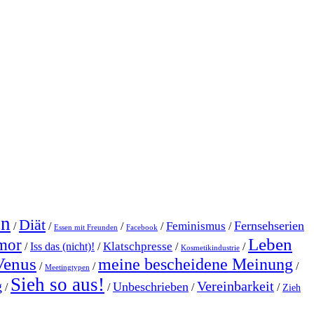
en
Diät
Fernsehserien
Feminismus
/
/
/
/
/
Essen mit Freunden
Facebook
Leben
mor
Klatschpresse
/
Iss das (nicht)!
/
/
/
Kosmetikindustrie
Venus
meine bescheidene Meinung
/
/
/
Meetingtypen
Sieh so aus!
g
Vereinbarkeit
Unbeschrieben
/
/
/
/
Zieh