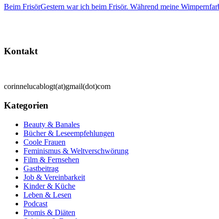
Beim Frisör
Gestern war ich beim Frisör. Während meine Wimpernfarb
Kontakt
corinnelucablogt(at)gmail(dot)com
Kategorien
Beauty & Banales
Bücher & Leseempfehlungen
Coole Frauen
Feminismus & Weltverschwörung
Film & Fernsehen
Gastbeitrag
Job & Vereinbarkeit
Kinder & Küche
Leben & Lesen
Podcast
Promis & Diäten