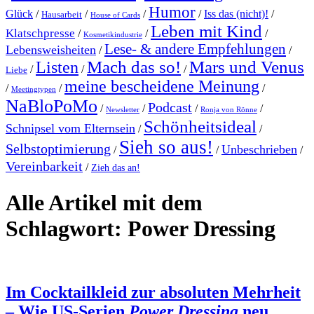
Humor
Glück
/
/
/
/
Iss das (nicht)!
/
Hausarbeit
House of Cards
Leben mit Kind
Klatschpresse
/
/
/
Kosmetikindustrie
Lese- & andere Empfehlungen
Lebensweisheiten
/
/
Mach das so!
Mars und Venus
Listen
/
/
/
Liebe
meine bescheidene Meinung
/
/
/
Meetingtypen
NaBloPoMo
Podcast
/
/
/
/
Newsletter
Ronja von Rönne
Schönheitsideal
Schnipsel vom Elternsein
/
/
Sieh so aus!
Selbstoptimierung
Unbeschrieben
/
/
/
Vereinbarkeit
/
Zieh das an!
Alle Artikel mit dem
Schlagwort:
Power Dressing
Im Cocktailkleid zur absoluten Mehrheit
– Wie US-Serien
Power Dressing
neu