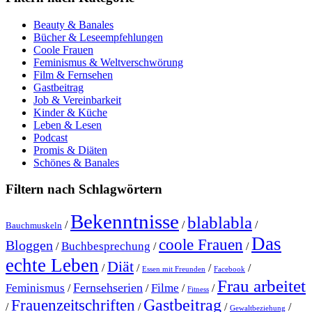
Beauty & Banales
Bücher & Leseempfehlungen
Coole Frauen
Feminismus & Weltverschwörung
Film & Fernsehen
Gastbeitrag
Job & Vereinbarkeit
Kinder & Küche
Leben & Lesen
Podcast
Promis & Diäten
Schönes & Banales
Filtern nach Schlagwörtern
Bekenntnisse
blablabla
/
/
/
Bauchmuskeln
Das
coole Frauen
Bloggen
Buchbesprechung
/
/
/
echte Leben
Diät
/
/
/
/
Essen mit Freunden
Facebook
Frau arbeitet
Fernsehserien
Feminismus
Filme
/
/
/
/
Fitness
Gastbeitrag
Frauenzeitschriften
/
/
/
/
Gewaltbeziehung