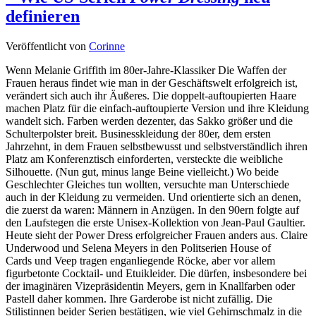
definieren
Veröffentlicht von
Corinne
Wenn Melanie Griffith im 80er-Jahre-Klassiker Die Waffen der
Frauen heraus findet wie man in der Geschäftswelt erfolgreich ist,
verändert sich auch ihr Äußeres. Die doppelt-auftoupierten Haare
machen Platz für die einfach-auftoupierte Version und ihre Kleidung
wandelt sich. Farben werden dezenter, das Sakko größer und die
Schulterpolster breit. Businesskleidung der 80er, dem ersten
Jahrzehnt, in dem Frauen selbstbewusst und selbstverständlich ihren
Platz am Konferenztisch einforderten, versteckte die weibliche
Silhouette. (Nun gut, minus lange Beine vielleicht.) Wo beide
Geschlechter Gleiches tun wollten, versuchte man Unterschiede
auch in der Kleidung zu vermeiden. Und orientierte sich an denen,
die zuerst da waren: Männern in Anzügen. In den 90ern folgte auf
den Laufstegen die erste Unisex-Kollektion von Jean-Paul Gaultier.
Heute sieht der Power Dress erfolgreicher Frauen anders aus. Claire
Underwood und Selena Meyers in den Politserien House of
Cards und Veep tragen enganliegende Röcke, aber vor allem
figurbetonte Cocktail- und Etuikleider. Die dürfen, insbesondere bei
der imaginären Vizepräsidentin Meyers, gern in Knallfarben oder
Pastell daher kommen. Ihre Garderobe ist nicht zufällig. Die
Stilistinnen beider Serien bestätigen, wie viel Gehirnschmalz in die