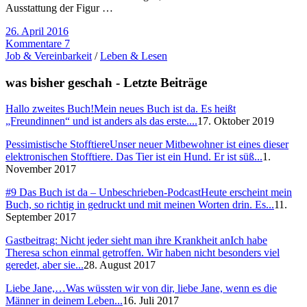
Ausstattung der Figur …
26. April 2016
Kommentare 7
Job & Vereinbarkeit
/
Leben & Lesen
was bisher geschah - Letzte Beiträge
Hallo zweites Buch!
Mein neues Buch ist da. Es heißt
„Freundinnen“ und ist anders als das erste....
17. Oktober 2019
Pessimistische Stofftiere
Unser neuer Mitbewohner ist eines dieser
elektronischen Stofftiere. Das Tier ist ein Hund. Er ist süß...
1.
November 2017
#9 Das Buch ist da – Unbeschrieben-Podcast
Heute erscheint mein
Buch, so richtig in gedruckt und mit meinen Worten drin. Es...
11.
September 2017
Gastbeitrag: Nicht jeder sieht man ihre Krankheit an
Ich habe
Theresa schon einmal getroffen. Wir haben nicht besonders viel
geredet, aber sie...
28. August 2017
Liebe Jane,…
Was wüssten wir von dir, liebe Jane, wenn es die
Männer in deinem Leben...
16. Juli 2017