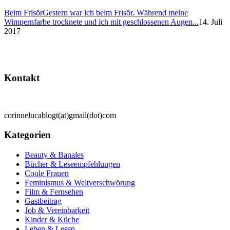
Beim Frisör
Gestern war ich beim Frisör. Während meine
Wimpernfarbe trocknete und ich mit geschlossenen Augen...
14. Juli
2017
Kontakt
corinnelucablogt(at)gmail(dot)com
Kategorien
Beauty & Banales
Bücher & Leseempfehlungen
Coole Frauen
Feminismus & Weltverschwörung
Film & Fernsehen
Gastbeitrag
Job & Vereinbarkeit
Kinder & Küche
Leben & Lesen