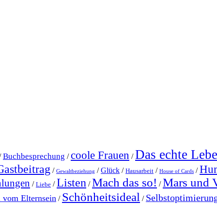
Das echte Leb
coole Frauen
Buchbesprechung
/
/
/
Gastbeitrag
Hu
/
/
Glück
/
/
/
Hausarbeit
Gewaltbeziehung
House of Cards
Mach das so!
Mars und 
Listen
hlungen
/
/
/
/
Liebe
Schönheitsideal
Selbstoptimierun
l vom Elternsein
/
/