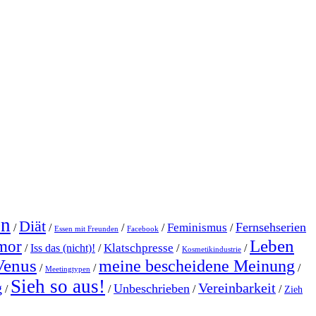
en
Diät
Fernsehserien
Feminismus
/
/
/
/
/
Essen mit Freunden
Facebook
Leben
mor
Klatschpresse
/
Iss das (nicht)!
/
/
/
Kosmetikindustrie
Venus
meine bescheidene Meinung
/
/
/
Meetingtypen
Sieh so aus!
g
Vereinbarkeit
Unbeschrieben
/
/
/
/
Zieh