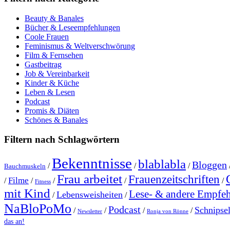
Beauty & Banales
Bücher & Leseempfehlungen
Coole Frauen
Feminismus & Weltverschwörung
Film & Fernsehen
Gastbeitrag
Job & Vereinbarkeit
Kinder & Küche
Leben & Lesen
Podcast
Promis & Diäten
Schönes & Banales
Filtern nach Schlagwörtern
Bekenntnisse
blablabla
Bloggen
/
/
/
Bauchmuskeln
Frau arbeitet
Frauenzeitschriften
Filme
/
/
/
/
/
Fitness
mit Kind
Lese- & andere Empfe
Lebensweisheiten
/
/
NaBloPoMo
Podcast
Schnipse
/
/
/
/
Newsletter
Ronja von Rönne
das an!