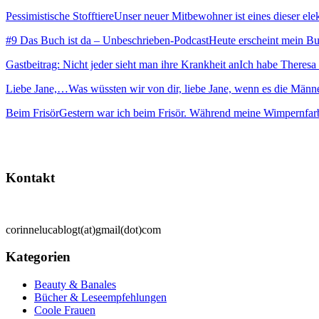
Pessimistische Stofftiere
Unser neuer Mitbewohner ist eines dieser elekt
#9 Das Buch ist da – Unbeschrieben-Podcast
Heute erscheint mein Buc
Gastbeitrag: Nicht jeder sieht man ihre Krankheit an
Ich habe Theresa 
Liebe Jane,…
Was wüssten wir von dir, liebe Jane, wenn es die Männ
Beim Frisör
Gestern war ich beim Frisör. Während meine Wimpernfarb
Kontakt
corinnelucablogt(at)gmail(dot)com
Kategorien
Beauty & Banales
Bücher & Leseempfehlungen
Coole Frauen