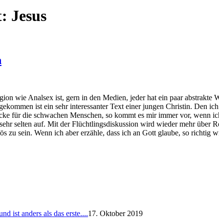
t:
Jesus
n
igion wie Analsex ist, gern in den Medien, jeder hat ein paar abstrakte 
gekommen ist ein sehr interessanter Text einer jungen Christin. Den ich
ücke für die schwachen Menschen, so kommt es mir immer vor, wenn ich e
hr selten auf. Mit der Flüchtlingsdiskussion wird wieder mehr über Re
s zu sein. Wenn ich aber erzähle, dass ich an Gott glaube, so richtig w
 ist anders als das erste....
17. Oktober 2019