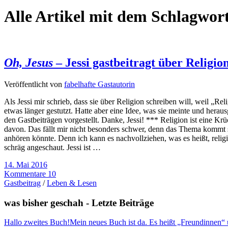
Alle Artikel mit dem Schlagwor
Oh, Jesus
– Jessi gastbeitragt über Religio
Veröffentlicht von
fabelhafte Gastautorin
Als Jessi mir schrieb, dass sie über Religion schreiben will, weil „Rel
etwas länger gestutzt. Hatte aber eine Idee, was sie meinte und heraus
den Gastbeiträgen vorgestellt. Danke, Jessi! *** Religion ist eine Kr
davon. Das fällt mir nicht besonders schwer, denn das Thema kommt se
anhören könnte. Denn ich kann es nachvollziehen, was es heißt, religiö
schräg angeschaut. Jessi ist …
14. Mai 2016
Kommentare 10
Gastbeitrag
/
Leben & Lesen
was bisher geschah - Letzte Beiträge
Hallo zweites Buch!
Mein neues Buch ist da. Es heißt „Freundinnen“ und