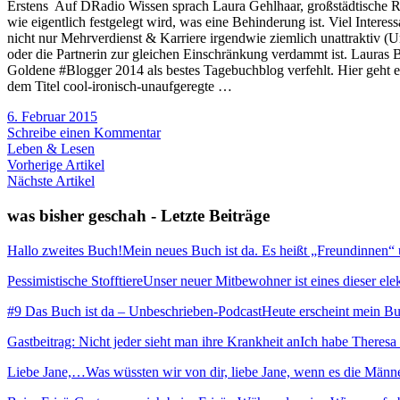
Erstens Auf DRadio Wissen sprach Laura Gehlhaar, großstädtische Rol
wie eigentlich festgelegt wird, was eine Behinderung ist. Viel Inter
nicht nur Mehrverdienst & Karriere irgendwie ziemlich unattraktiv (
oder die Partnerin zur gleichen Einschränkung verdammt ist. Lauras B
Goldene #Blogger 2014 als bestes Tagebuchblog verfehlt. Hier geht es
dem Titel cool-ironisch-unaufgeregte …
6. Februar 2015
Schreibe einen Kommentar
Leben & Lesen
Vorherige Artikel
Nächste Artikel
was bisher geschah - Letzte Beiträge
Hallo zweites Buch!
Mein neues Buch ist da. Es heißt „Freundinnen“ und
Pessimistische Stofftiere
Unser neuer Mitbewohner ist eines dieser elekt
#9 Das Buch ist da – Unbeschrieben-Podcast
Heute erscheint mein Buc
Gastbeitrag: Nicht jeder sieht man ihre Krankheit an
Ich habe Theresa 
Liebe Jane,…
Was wüssten wir von dir, liebe Jane, wenn es die Männ