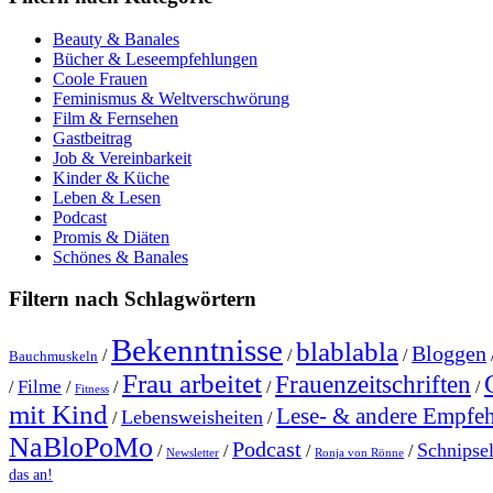
Beauty & Banales
Bücher & Leseempfehlungen
Coole Frauen
Feminismus & Weltverschwörung
Film & Fernsehen
Gastbeitrag
Job & Vereinbarkeit
Kinder & Küche
Leben & Lesen
Podcast
Promis & Diäten
Schönes & Banales
Filtern nach Schlagwörtern
Bekenntnisse
blablabla
Bloggen
/
/
/
Bauchmuskeln
Frau arbeitet
Frauenzeitschriften
Filme
/
/
/
/
/
Fitness
mit Kind
Lese- & andere Empfe
Lebensweisheiten
/
/
NaBloPoMo
Podcast
Schnipse
/
/
/
/
Newsletter
Ronja von Rönne
das an!