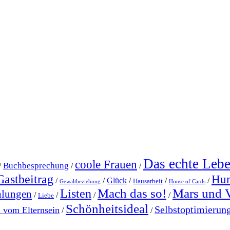
Das echte Leb
coole Frauen
Buchbesprechung
/
/
/
Gastbeitrag
Hu
/
/
Glück
/
/
/
Hausarbeit
Gewaltbeziehung
House of Cards
Mach das so!
Mars und 
Listen
hlungen
/
/
/
/
Liebe
Schönheitsideal
Selbstoptimierun
l vom Elternsein
/
/