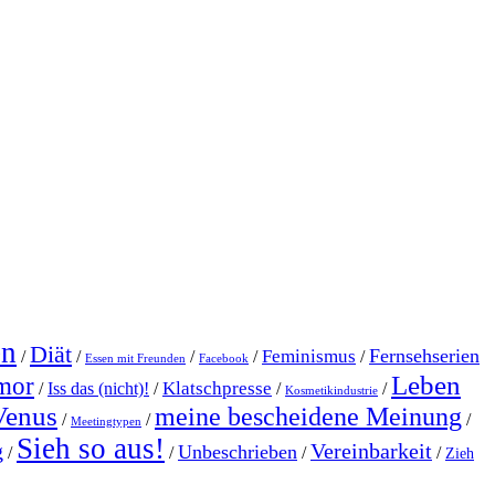
en
Diät
Fernsehserien
Feminismus
/
/
/
/
/
Essen mit Freunden
Facebook
Leben
mor
Klatschpresse
/
Iss das (nicht)!
/
/
/
Kosmetikindustrie
Venus
meine bescheidene Meinung
/
/
/
Meetingtypen
Sieh so aus!
g
Vereinbarkeit
Unbeschrieben
/
/
/
/
Zieh