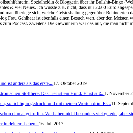
lstuhlfahrerin, Sozialheldin & Bloggerin über ihr Bullshit-Bingo (Wel
essantes & viel Neues. Ich wusste z.B. nicht, dass nur 2.600 Euro ange
Und man überlege sich, welche Geisteshaltung gegenüber Behinderten da
log Frau Gehlhaar ist ebenfalls einen Besuch wert, aber den Meisten w
 zum Podcast. Zweitens Die Gewinnerin war das nuf, die man nicht mehr
 ist anders als das erste....
17. Oktober 2019
ronischen Stofftiere. Das Tier ist ein Hund. Er ist süß...
1. November 
h, so richtig in gedruckt und mit meinen Worten drin. Es...
11. Septem
schon einmal getroffen. Wir haben nicht besonders viel geredet, aber sie
er in deinem Leben...
16. Juli 2017