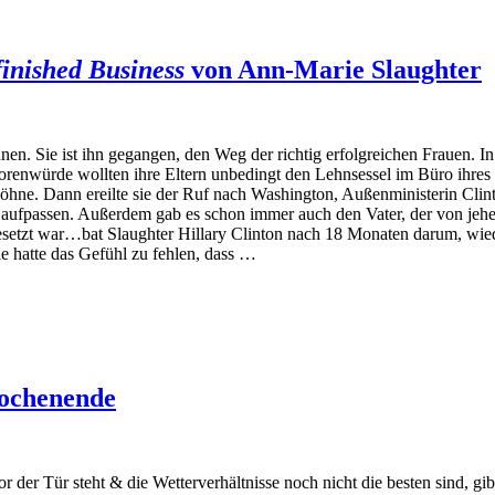
inished Business
von Ann-Marie Slaughter
n. Sie ist ihn gegangen, den Weg der richtig erfolgreichen Frauen. In 
ssorenwürde wollten ihre Eltern unbedingt den Lehnsessel im Büro ihres
Söhne. Dann ereilte sie der Ruf nach Washington, Außenministerin Clint
st aufpassen. Außerdem gab es schon immer auch den Vater, der von jeh
 besetzt war…bat Slaughter Hillary Clinton nach 18 Monaten darum, wie
e hatte das Gefühl zu fehlen, dass …
Wochenende
 der Tür steht & die Wetterverhältnisse noch nicht die besten sind, g