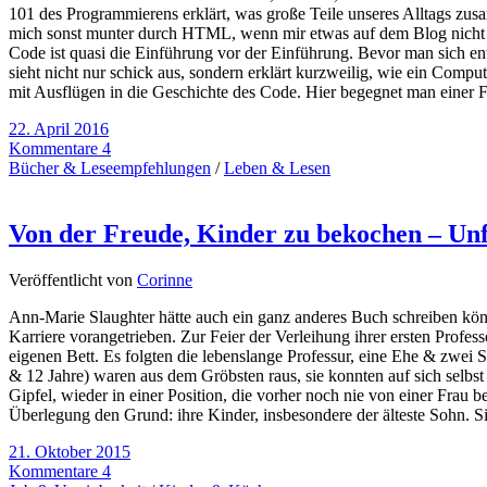
101 des Programmierens erklärt, was große Teile unseres Alltags zu
mich sonst munter durch HTML, wenn mir etwas auf dem Blog nicht gef
Code ist quasi die Einführung vor der Einführung. Bevor man sich ent
sieht nicht nur schick aus, sondern erklärt kurzweilig, wie ein Comp
mit Ausflügen in die Geschichte des Code. Hier begegnet man einer 
22. April 2016
Kommentare 4
Bücher & Leseempfehlungen
/
Leben & Lesen
Von der Freude, Kinder zu bekochen – Unf
Veröffentlicht von
Corinne
Ann-Marie Slaughter hätte auch ein ganz anderes Buch schreiben könne
Karriere vorangetrieben. Zur Feier der Verleihung ihrer ersten Profe
eigenen Bett. Es folgten die lebenslange Professur, eine Ehe & zwei 
& 12 Jahre) waren aus dem Gröbsten raus, sie konnten auf sich selb
Gipfel, wieder in einer Position, die vorher noch nie von einer Frau
Überlegung den Grund: ihre Kinder, insbesondere der älteste Sohn. Si
21. Oktober 2015
Kommentare 4