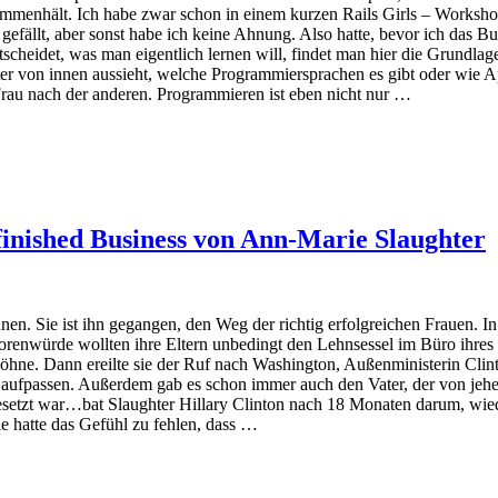
sammenhält. Ich habe zwar schon in einem kurzen Rails Girls – Works
ällt, aber sonst habe ich keine Ahnung. Also hatte, bevor ich das Bu
scheidet, was man eigentlich lernen will, findet man hier die Grundla
uter von innen aussieht, welche Programmiersprachen es gibt oder wie A
Frau nach der anderen. Programmieren ist eben nicht nur …
inished Business von Ann-Marie Slaughter
n. Sie ist ihn gegangen, den Weg der richtig erfolgreichen Frauen. In 
ssorenwürde wollten ihre Eltern unbedingt den Lehnsessel im Büro ihres
Söhne. Dann ereilte sie der Ruf nach Washington, Außenministerin Clint
st aufpassen. Außerdem gab es schon immer auch den Vater, der von jeh
 besetzt war…bat Slaughter Hillary Clinton nach 18 Monaten darum, wie
e hatte das Gefühl zu fehlen, dass …