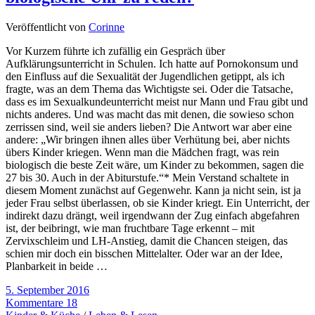
Veröffentlicht von
Corinne
Vor Kurzem führte ich zufällig ein Gespräch über
Aufklärungsunterricht in Schulen. Ich hatte auf Pornokonsum und
den Einfluss auf die Sexualität der Jugendlichen getippt, als ich
fragte, was an dem Thema das Wichtigste sei. Oder die Tatsache,
dass es im Sexualkundeunterricht meist nur Mann und Frau gibt und
nichts anderes. Und was macht das mit denen, die sowieso schon
zerrissen sind, weil sie anders lieben? Die Antwort war aber eine
andere: „Wir bringen ihnen alles über Verhütung bei, aber nichts
übers Kinder kriegen. Wenn man die Mädchen fragt, was rein
biologisch die beste Zeit wäre, um Kinder zu bekommen, sagen die
27 bis 30. Auch in der Abiturstufe.“* Mein Verstand schaltete in
diesem Moment zunächst auf Gegenwehr. Kann ja nicht sein, ist ja
jeder Frau selbst überlassen, ob sie Kinder kriegt. Ein Unterricht, der
indirekt dazu drängt, weil irgendwann der Zug einfach abgefahren
ist, der beibringt, wie man fruchtbare Tage erkennt – mit
Zervixschleim und LH-Anstieg, damit die Chancen steigen, das
schien mir doch ein bisschen Mittelalter. Oder war an der Idee,
Planbarkeit in beide …
5. September 2016
Kommentare 18