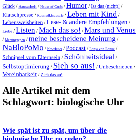
Humor
Glück
/
/
/
/
Iss das (nicht)!
/
Hausarbeit
House of Cards
Leben mit Kind
Klatschpresse
/
/
/
Kosmetikindustrie
Lese- & andere Empfehlungen
Lebensweisheiten
/
/
Mach das so!
Mars und Venus
Listen
/
/
/
Liebe
meine bescheidene Meinung
/
/
/
Meetingtypen
NaBloPoMo
Podcast
/
/
/
/
Newsletter
Ronja von Rönne
Schönheitsideal
Schnipsel vom Elternsein
/
/
Sieh so aus!
Selbstoptimierung
Unbeschrieben
/
/
/
Vereinbarkeit
/
Zieh das an!
Alle Artikel mit dem
Schlagwort:
biologische Uhr
Wie spät ist zu spät, um über die
biologische Uhr zu reden?