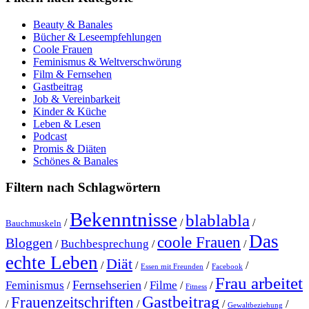
Beauty & Banales
Bücher & Leseempfehlungen
Coole Frauen
Feminismus & Weltverschwörung
Film & Fernsehen
Gastbeitrag
Job & Vereinbarkeit
Kinder & Küche
Leben & Lesen
Podcast
Promis & Diäten
Schönes & Banales
Filtern nach Schlagwörtern
Bekenntnisse
blablabla
/
/
/
Bauchmuskeln
Das
coole Frauen
Bloggen
Buchbesprechung
/
/
/
echte Leben
Diät
/
/
/
/
Essen mit Freunden
Facebook
Frau arbeitet
Fernsehserien
Feminismus
Filme
/
/
/
/
Fitness
Gastbeitrag
Frauenzeitschriften
/
/
/
/
Gewaltbeziehung