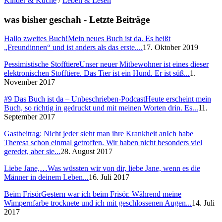
Kinder & Küche
/
Leben & Lesen
was bisher geschah - Letzte Beiträge
Hallo zweites Buch!
Mein neues Buch ist da. Es heißt
„Freundinnen“ und ist anders als das erste....
17. Oktober 2019
Pessimistische Stofftiere
Unser neuer Mitbewohner ist eines dieser
elektronischen Stofftiere. Das Tier ist ein Hund. Er ist süß...
1.
November 2017
#9 Das Buch ist da – Unbeschrieben-Podcast
Heute erscheint mein
Buch, so richtig in gedruckt und mit meinen Worten drin. Es...
11.
September 2017
Gastbeitrag: Nicht jeder sieht man ihre Krankheit an
Ich habe
Theresa schon einmal getroffen. Wir haben nicht besonders viel
geredet, aber sie...
28. August 2017
Liebe Jane,…
Was wüssten wir von dir, liebe Jane, wenn es die
Männer in deinem Leben...
16. Juli 2017
Beim Frisör
Gestern war ich beim Frisör. Während meine
Wimpernfarbe trocknete und ich mit geschlossenen Augen...
14. Juli
2017