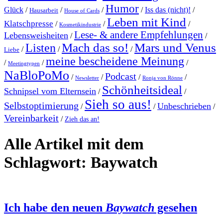
Humor
Glück
/
/
/
/
Iss das (nicht)!
/
Hausarbeit
House of Cards
Leben mit Kind
Klatschpresse
/
/
/
Kosmetikindustrie
Lese- & andere Empfehlungen
Lebensweisheiten
/
/
Mach das so!
Mars und Venus
Listen
/
/
/
Liebe
meine bescheidene Meinung
/
/
/
Meetingtypen
NaBloPoMo
Podcast
/
/
/
/
Newsletter
Ronja von Rönne
Schönheitsideal
Schnipsel vom Elternsein
/
/
Sieh so aus!
Selbstoptimierung
Unbeschrieben
/
/
/
Vereinbarkeit
/
Zieh das an!
Alle Artikel mit dem
Schlagwort:
Baywatch
Ich habe den neuen
Baywatch
gesehen