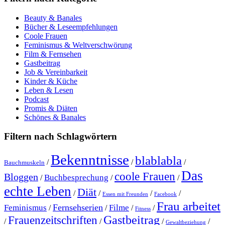
Beauty & Banales
Bücher & Leseempfehlungen
Coole Frauen
Feminismus & Weltverschwörung
Film & Fernsehen
Gastbeitrag
Job & Vereinbarkeit
Kinder & Küche
Leben & Lesen
Podcast
Promis & Diäten
Schönes & Banales
Filtern nach Schlagwörtern
Bekenntnisse
blablabla
/
/
/
Bauchmuskeln
Das
coole Frauen
Bloggen
Buchbesprechung
/
/
/
echte Leben
Diät
/
/
/
/
Essen mit Freunden
Facebook
Frau arbeitet
Fernsehserien
Feminismus
Filme
/
/
/
/
Fitness
Gastbeitrag
Frauenzeitschriften
/
/
/
/
Gewaltbeziehung