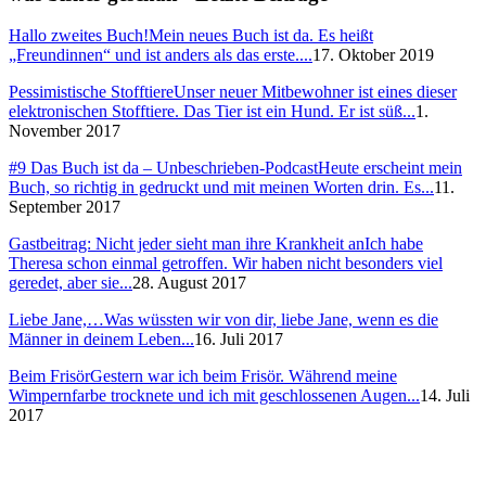
Hallo zweites Buch!
Mein neues Buch ist da. Es heißt
„Freundinnen“ und ist anders als das erste....
17. Oktober 2019
Pessimistische Stofftiere
Unser neuer Mitbewohner ist eines dieser
elektronischen Stofftiere. Das Tier ist ein Hund. Er ist süß...
1.
November 2017
#9 Das Buch ist da – Unbeschrieben-Podcast
Heute erscheint mein
Buch, so richtig in gedruckt und mit meinen Worten drin. Es...
11.
September 2017
Gastbeitrag: Nicht jeder sieht man ihre Krankheit an
Ich habe
Theresa schon einmal getroffen. Wir haben nicht besonders viel
geredet, aber sie...
28. August 2017
Liebe Jane,…
Was wüssten wir von dir, liebe Jane, wenn es die
Männer in deinem Leben...
16. Juli 2017
Beim Frisör
Gestern war ich beim Frisör. Während meine
Wimpernfarbe trocknete und ich mit geschlossenen Augen...
14. Juli
2017