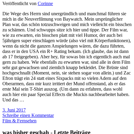
Veröffentlicht von
Corinne
Die Wege des Herrn sind unergründlich und manchmal führen sie
mich in die Neuverfilmung von Baywatch. Mein ursprünglicher
Plan war, das schön totzuschweigen und mich vielleicht ein bisschen
zu schämen. Und schwupps sitze ich hier und tippe. Der Film war,
wie zu erwarten, ein bisschen platt mit viel Humor, der auch bei
5jährigen super einschlagen würde (also viel mit Körperfunktionen),
wenn da nicht die ganzen Anspielungen wären, die dazu führten,
dass er in den USA ein R+ Rating bekam. (Ich glaube, das ist dann
ab 17 freigegeben). Aber hey, für sowas bin ich eigentlich auch mal
gern zu haben. Wie ebenfalls zu erwarten war, sind alle in dem Film
sehr gut gewachsen und ziemlich knapp bekleidet. Die Brüste sind
hochgeschnallt (Moment, nein, sie stehen sogar von allein.) und Zac
Efron trägt ein 24 statt eines Sixpacks mit so vielen Adern auf den
Oberarmen, dass mir kurz irritiert der Mund offenstand, als er das
erste Mal sein T-Shirt auszog. (Um dann zu erfahren, dass wohl
auch hier ein paar Special Effects die Muckis nachbearbeitet haben.
Und das …
3. Juni 2017
Schreibe einen Kommentar
Film & Fernsehen
was bisher geschah - Letzte Beiträge