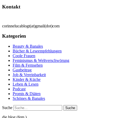
Kontakt
corinnelucablogt(at)gmail(dot)com
Kategorien
Beauty & Banales
Bücher & Leseempfehlungen
Coole Frauen
Feminismus & Weltverschwörung
Film & Fernsehen
Gastbeitrag
Job & Vereinbarkeit
Kinder & Küche
Leben & Lesen
Podcast
Promis & Diäten
Schönes & Banales
Suche
die blog (fem.)