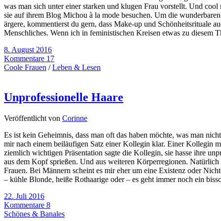
was man sich unter einer starken und klugen Frau vorstellt. Und cool
sie auf ihrem Blog Michou à la mode besuchen. Um die wunderbaren 
ärgere, kommentierst du gern, dass Make-up und Schönheitsrituale a
Menschliches. Wenn ich in feministischen Kreisen etwas zu diesem T
8. August 2016
Kommentare 17
Coole Frauen
/
Leben & Lesen
Unprofessionelle Haare
Veröffentlicht von
Corinne
Es ist kein Geheimnis, dass man oft das haben möchte, was man nicht
mir nach einem beiläufigen Satz einer Kollegin klar. Einer Kollegin mi
ziemlich wichtigen Präsentation sagte die Kollegin, sie hasse ihre u
aus dem Kopf sprießen. Und aus weiteren Körperregionen. Natürlich w
Frauen. Bei Männern scheint es mir eher um eine Existenz oder Nicht
– kühle Blonde, heiße Rothaarige oder – es geht immer noch ein bis
22. Juli 2016
Kommentare 8
Schönes & Banales