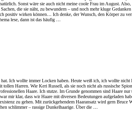
 natürlich. Sonst wäre sie auch nicht meine coole Frau im August. Also,
Sachen, die sie näht, zu bewundern – und noch mehr kluge Gedanken 
uch positiv wirken können… Ich denke, der Wunsch, den Körper zu vers
hema lese, dann ist das häufig …
 hat. Ich wollte immer Locken haben. Heute weiß ich, ich wollte nich
t tollen Harren. Wie Keri Russell, als sie noch nicht als russische Spio
nprofessionellen Haare. Ich stutze. Im Grunde genommen sind Haare nur 
ar mir klar, dass wir Haare mit diversen Bedeutungen aufgeladen habe
existenz zu gehen. Mit zurückgehendem Haaransatz wird gern Bruce Wil
schen schlimmer – rassige Dunkelhaarige. Über die …