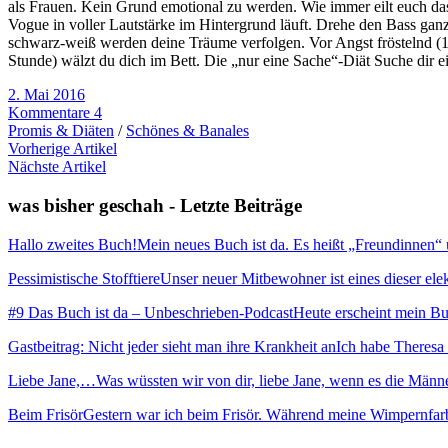
als Frauen. Kein Grund emotional zu werden. Wie immer eilt euch da
Vogue in voller Lautstärke im Hintergrund läuft. Drehe den Bass gan
schwarz-weiß werden deine Träume verfolgen. Vor Angst fröstelnd (1 
Stunde) wälzt du dich im Bett. Die „nur eine Sache“-Diät Suche dir 
2. Mai 2016
Kommentare 4
Promis & Diäten
/
Schönes & Banales
Vorherige Artikel
Nächste Artikel
was bisher geschah - Letzte Beiträge
Hallo zweites Buch!
Mein neues Buch ist da. Es heißt „Freundinnen“ und
Pessimistische Stofftiere
Unser neuer Mitbewohner ist eines dieser elekt
#9 Das Buch ist da – Unbeschrieben-Podcast
Heute erscheint mein Buc
Gastbeitrag: Nicht jeder sieht man ihre Krankheit an
Ich habe Theresa 
Liebe Jane,…
Was wüssten wir von dir, liebe Jane, wenn es die Männ
Beim Frisör
Gestern war ich beim Frisör. Während meine Wimpernfarb