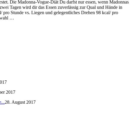
etestet. Die Madonna-Vogue-Diät Du darfst nur essen, wenn Madonnas
 zwei Tagen wird dir das Essen zuverlässig zur Qual und Hände in
/ pro Stunde vs. Liegen und gelegentliches Drehen 98 kcal/ pro
uswahl …
2017
ber 2017
...
28. August 2017