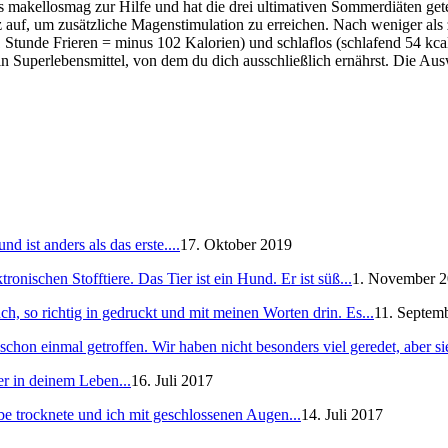
s makellosmag zur Hilfe und hat die drei ultimativen Sommerdiäten g
z auf, um zusätzliche Magenstimulation zu erreichen. Nach weniger als
Stunde Frieren = minus 102 Kalorien) und schlaflos (schlafend 54 kcal
ein Superlebensmittel, von dem du dich ausschließlich ernährst. Die A
 ist anders als das erste....
17. Oktober 2019
ronischen Stofftiere. Das Tier ist ein Hund. Er ist süß...
1. November 
h, so richtig in gedruckt und mit meinen Worten drin. Es...
11. Septem
schon einmal getroffen. Wir haben nicht besonders viel geredet, aber sie
er in deinem Leben...
16. Juli 2017
e trocknete und ich mit geschlossenen Augen...
14. Juli 2017