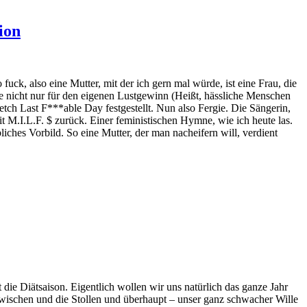
ion
uck, also eine Mutter, mit der ich gern mal würde, ist eine Frau, die
ie nicht nur für den eigenen Lustgewinn (Heißt, hässliche Menschen
etch Last F***able Day festgestellt. Nun also Fergie. Die Sängerin,
t M.I.L.F. $ zurück. Einer feministischen Hymne, wie ich heute las.
iches Vorbild. So eine Mutter, der man nacheifern will, verdient
ie Diätsaison. Eigentlich wollen wir uns natürlich das ganze Jahr
wischen und die Stollen und überhaupt – unser ganz schwacher Wille