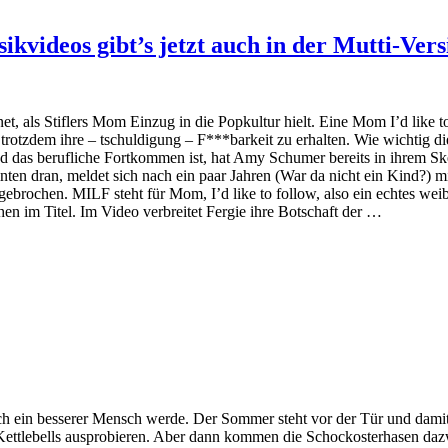
kvideos gibt’s jetzt auch in der Mutti-Vers
 als Stiflers Mom Einzug in die Popkultur hielt. Eine Mom I’d like to f
trotzdem ihre – tschuldigung – F***barkeit zu erhalten. Wie wichtig d
und das berufliche Fortkommen ist, hat Amy Schumer bereits in ihrem Sk
nten dran, meldet sich nach ein paar Jahren (War da nicht ein Kind?) mi
ebrochen. MILF steht für Mom, I’d like to follow, also ein echtes weibl
hen im Titel. Im Video verbreitet Fergie ihre Botschaft der …
h ein besserer Mensch werde. Der Sommer steht vor der Tür und damit d
 Kettlebells ausprobieren. Aber dann kommen die Schockosterhasen daz