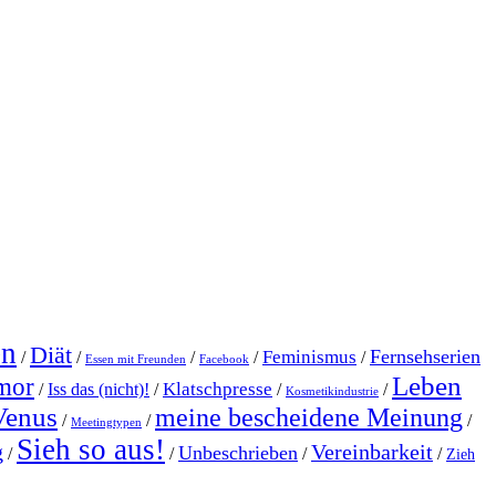
en
Diät
Fernsehserien
Feminismus
/
/
/
/
/
Essen mit Freunden
Facebook
Leben
mor
Klatschpresse
/
Iss das (nicht)!
/
/
/
Kosmetikindustrie
Venus
meine bescheidene Meinung
/
/
/
Meetingtypen
Sieh so aus!
g
Vereinbarkeit
Unbeschrieben
/
/
/
/
Zieh