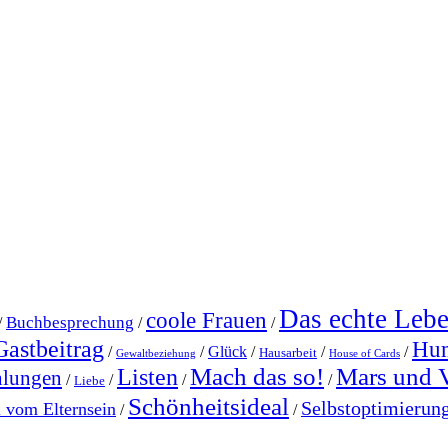
Das echte Leb
coole Frauen
Buchbesprechung
/
/
/
Gastbeitrag
Hu
/
/
Glück
/
/
/
Hausarbeit
Gewaltbeziehung
House of Cards
Mach das so!
Mars und 
Listen
hlungen
/
/
/
/
Liebe
Schönheitsideal
Selbstoptimierun
l vom Elternsein
/
/