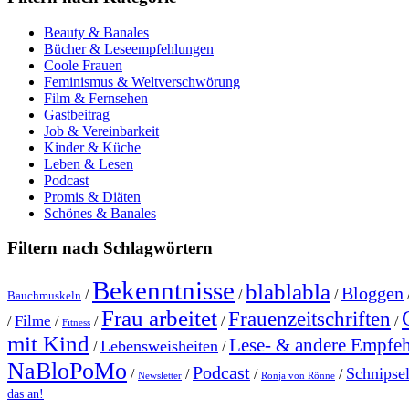
Beauty & Banales
Bücher & Leseempfehlungen
Coole Frauen
Feminismus & Weltverschwörung
Film & Fernsehen
Gastbeitrag
Job & Vereinbarkeit
Kinder & Küche
Leben & Lesen
Podcast
Promis & Diäten
Schönes & Banales
Filtern nach Schlagwörtern
Bekenntnisse
blablabla
Bloggen
/
/
/
Bauchmuskeln
Frau arbeitet
Frauenzeitschriften
Filme
/
/
/
/
/
Fitness
mit Kind
Lese- & andere Empfe
Lebensweisheiten
/
/
NaBloPoMo
Podcast
Schnipse
/
/
/
/
Newsletter
Ronja von Rönne
das an!