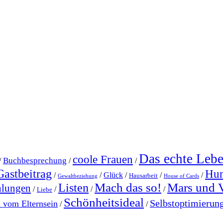
Das echte Leb
coole Frauen
Buchbesprechung
/
/
/
Gastbeitrag
Hu
/
/
Glück
/
/
/
Hausarbeit
Gewaltbeziehung
House of Cards
Mach das so!
Mars und 
Listen
hlungen
/
/
/
/
Liebe
Schönheitsideal
Selbstoptimierun
l vom Elternsein
/
/