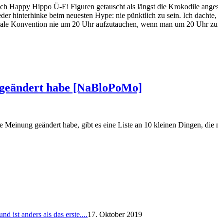
noch Happy Hippo Ü-Ei Figuren getauscht als längst die Krokodile anges
eder hinterhinke beim neuesten Hype: nie pünktlich zu sein. Ich dachte,
oziale Konvention nie um 20 Uhr aufzutauchen, wenn man um 20 Uhr zur
g geändert habe [NaBloPoMo]
Meinung geändert habe, gibt es eine Liste an 10 kleinen Dingen, die m
 ist anders als das erste....
17. Oktober 2019