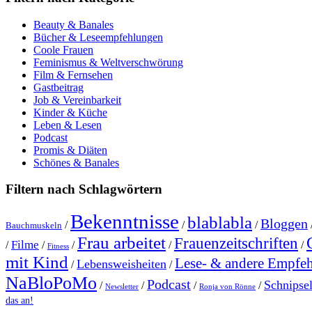
Beauty & Banales
Bücher & Leseempfehlungen
Coole Frauen
Feminismus & Weltverschwörung
Film & Fernsehen
Gastbeitrag
Job & Vereinbarkeit
Kinder & Küche
Leben & Lesen
Podcast
Promis & Diäten
Schönes & Banales
Filtern nach Schlagwörtern
Bekenntnisse
blablabla
Bloggen
/
/
/
Bauchmuskeln
Frau arbeitet
Frauenzeitschriften
Filme
/
/
/
/
/
Fitness
mit Kind
Lese- & andere Empfe
Lebensweisheiten
/
/
NaBloPoMo
Podcast
Schnipse
/
/
/
/
Newsletter
Ronja von Rönne
das an!