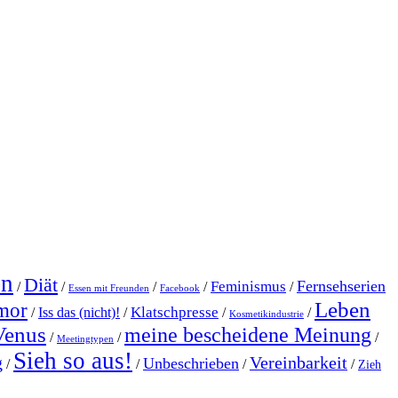
en
Diät
Fernsehserien
Feminismus
/
/
/
/
/
Essen mit Freunden
Facebook
Leben
mor
Klatschpresse
/
Iss das (nicht)!
/
/
/
Kosmetikindustrie
Venus
meine bescheidene Meinung
/
/
/
Meetingtypen
Sieh so aus!
g
Vereinbarkeit
Unbeschrieben
/
/
/
/
Zieh