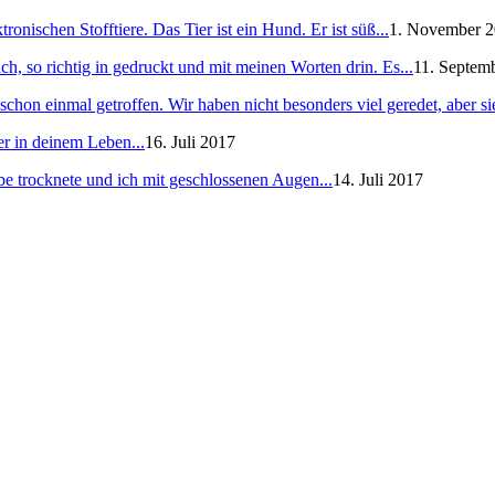
ronischen Stofftiere. Das Tier ist ein Hund. Er ist süß...
1. November 
h, so richtig in gedruckt und mit meinen Worten drin. Es...
11. Septem
schon einmal getroffen. Wir haben nicht besonders viel geredet, aber sie
er in deinem Leben...
16. Juli 2017
e trocknete und ich mit geschlossenen Augen...
14. Juli 2017