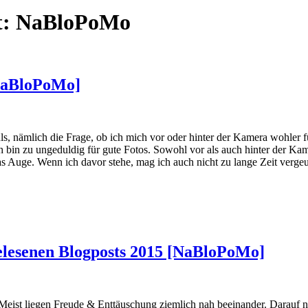
t:
NaBloPoMo
[NaBloPoMo]
s, nämlich die Frage, ob ich mich vor oder hinter der Kamera wohler f
ch bin zu ungeduldig für gute Fotos. Sowohl vor als auch hinter der Kame
s Auge. Wenn ich davor stehe, mag ich auch nicht zu lange Zeit verge
tgelesenen Blogposts 2015 [NaBloPoMo]
. Meist liegen Freude & Enttäuschung ziemlich nah beeinander. Darauf 