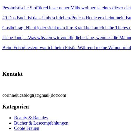
Pessimistische Stofftiere
Unser neuer Mitbewohner ist eines dieser elekt
#9 Das Buch ist da – Unbeschrieben-Podcast
Heute erscheint mein Buc
Gastbeitrag: Nicht jeder sieht man ihre Krankheit an
Ich habe Theresa 
Liebe Jane,…
Was wüssten wir von dir, liebe Jane, wenn es die Männ
Beim Frisör
Gestern war ich beim Frisör. Während meine Wimpernfarb
Kontakt
corinnelucablogt(at)gmail(dot)com
Kategorien
Beauty & Banales
Bücher & Leseempfehlungen
Coole Frauen